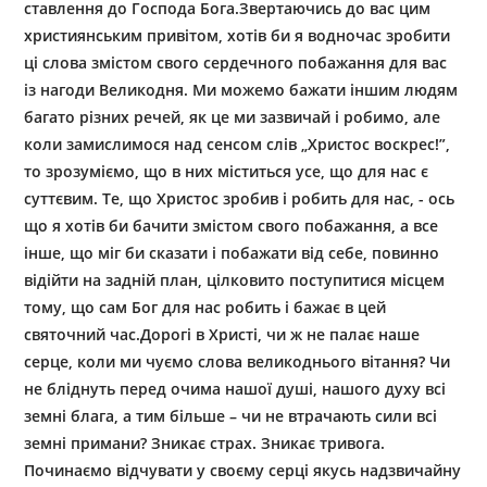
ставлення до Господа Бога.Звертаючись до вас цим
християнським привітом, хотів би я водночас зробити
ці слова змістом свого сердечного побажання для вас
із нагоди Великодня. Ми можемо бажати іншим людям
багато різних речей, як це ми зазвичай і робимо, але
коли замислимося над сенсом слів „Христос воскрес!”,
то зрозуміємо, що в них міститься усе, що для нас є
суттєвим. Те, що Христос зробив і робить для нас, - ось
що я хотів би бачити змістом свого побажання, а все
інше, що міг би сказати і побажати від себе, повинно
відійти на задній план, цілковито поступитися місцем
тому, що сам Бог для нас робить і бажає в цей
святочний час.Дорогі в Христі, чи ж не палає наше
серце, коли ми чуємо слова великоднього вітання? Чи
не бліднуть перед очима нашої душі, нашого духу всі
земні блага, а тим більше – чи не втрачають сили всі
земні примани? Зникає страх. Зникає тривога.
Починаємо відчувати у своєму серці якусь надзвичайну