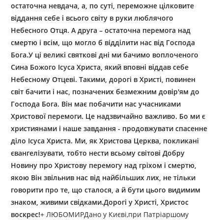
остаточна невдача, а, по суті, переможне цілковите
віддання себе і всього світу в руки люблячого
Небесного Отця. А друга – остаточна перемога над
смертю і всім, що могло б відділити нас від Господа
Бога.У ці великі святкові дні ми бачимо воплоченого
Сина Божого Ісуса Христа, який вповні віддав себе
Небесному Отцеві. Такими, дорогі в Христі, повинен
світ бачити і нас, позначених безмежним довір'ям до
Господа Бога. Він має побачити нас учасниками
Христової перемоги. Це надзвичайно важливо. Бо ми є
християнами і наше завдання - продовжувати спасенне
діло Ісуса Христа. Ми, як Христова Церква, покликані
євангелізувати, тобто нести всьому світові Добру
Новину про Христову перемогу над гріхом і смертю,
якою Він звільнив нас від найбільших лих, не тільки
говорити про те, що сталося, а й бути цього видимим
знаком, живими свідками.Дорогі у Христі, Христос
воскрес!
+ ЛЮБОМИРДано у Києві,при Патріаршому