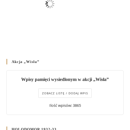
Akcja „Wisła”
Wpisy pamięci wysiedlonym w akcji „Wisła”
ZOBACZ LISTĘ / DODAJ WPIS
Ilość wpisów: 3865
HOLODOMOR 1932-33