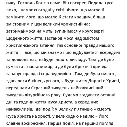
силу. Господь Бог є з нами. Він воскрес. Подолав усе
лихо, і немає сьогодні у світі нічого, що могло б
замінити Його, що могло б стати кращим, більш
змістовним.У цей великий урочистий час
затримаймося на мить, зупинімося у круговерті
щоденного життя, застановімося над змістом
християнського вітання, тієї основної правди нашого
життя – і все, що ми знаємо і що відбувається всередині
та довкола нас, набуде іншого вигляду. Там, де було
сум’яття – настане мир, а де були брехня і кривда –
запанує правда і справедливість. Там, де була смерть,
здавалося б кінець усього, – буде життя.Дорогі в Христі,
перед нами Страсний тиждень, найважливіший
тиждень літургійного року. Будемо згадувати останні
дні та години життя Ісуса Христа, а серед них
найважливіші дві події: у Велику п’ятницю – смерть
Ісуса Христа на хресті, у великодню неділю – Його
славне воскресіння. Перша подія, на перший погляд,