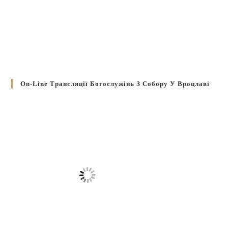
On-Line Трансляції Богослужінь З Собору У Вроцлаві