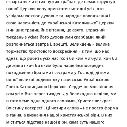
екзархати, чи в тих чужих країнах, де немає структур
нашої Церкви; хочу привітати сьогодні усіх, хто
усвідомлює своє духовне та народне походження і
свою належність до Української Католицької Церкви.
Нинішнє традиційне вітання, це свято, Страсний
тиждень з усіма його духовними скарбами, який
розпочнеться завтра і, врешті, Великдень – велике
торжество Христового воскресіння – є тим, що нас
єднає, що робить усіх нас (хоч би ким ми були, хоч би
де жили і хоч би яким було наше безпосереднє
походження) братами і сестрами у Господі, дітьми
одної великої родини, яку називаємо Українською
Греко-Католицькою Церквою. Сердечне моє вітання
вам усім!Вже через тиждень, у Великодню неділю, ми
вітатимемо одне одного словами „Христос воскрес!
Воістину воскрес!”. Ці чотири слова – не просто форма
вітання, а визнання нашої християнської віри. В них
міститься підстава нашої віри, сама суть нашого