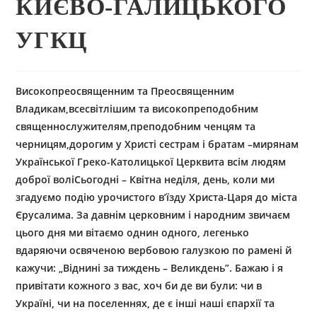
КИЄВО-ГАЛИЦЬКОГО
УГКЦ
Високопреосвященним та Преосвященним
Владикам,всесвітлішим та високопреподобним
священнослужителям,преподобним ченцям та
черницям,дорогим у Христі сестрам і братам –мирянам
Української Греко-Католицької Церквита всім людям
доброї волі
Сьогодні – Квітна неділя, день, коли ми
згадуємо подію урочистого в’їзду Христа-Царя до міста
Єрусалима. За давнім церковним і народним звичаєм
цього дня ми вітаємо однин одного, легенько
вдаряючи освяченою вербовою галузкою по рамені й
кажучи: „Віднині за тиждень – Великдень”. Бажаю і я
привітати кожного з вас, хоч би де ви були: чи в
Україні, чи на поселеннях, де є інші наші єпархії та