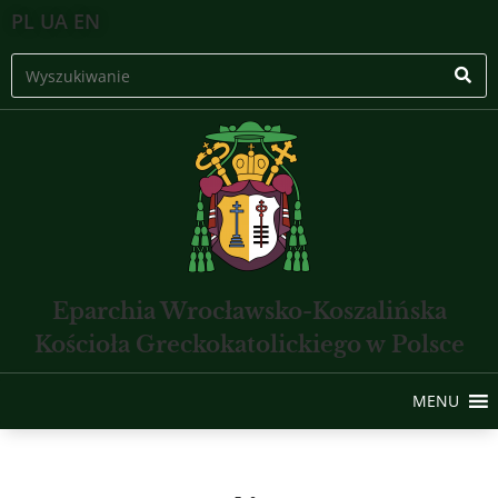
PL
UA
EN
Eparchia Wrocławsko-Koszalińska
Kościoła Greckokatolickiego w Polsce
MENU