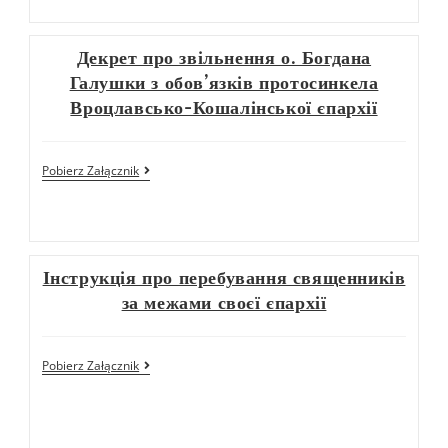
Декрет про звільнення о. Богдана
Галушки з обов’язків протосинкела
Вроцлавсько-Кошалінської єпархії
Pobierz Załącznik
Інструкція про перебування священників
за межами своєї єпархії
Pobierz Załącznik