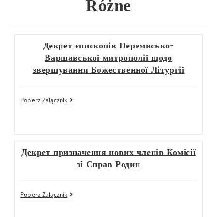
Różne
Декрет єпископів Перемисько-
Варшавської митрополії щодо
звершування Божественної Літургії
Pobierz Załącznik
Декрет призначення нових членів Комісії
зі Справ Родин
Pobierz Załącznik