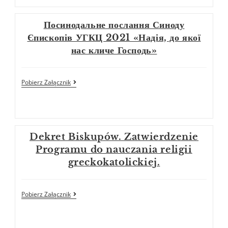
Посинодальне послання Синоду
Єпископів УГКЦ 2021 «Надія, до якої
нас кличе Господь»
Pobierz Załącznik
Dekret Biskupów. Zatwierdzenie
Programu do nauczania religii
greckokatolickiej.
Pobierz Załącznik