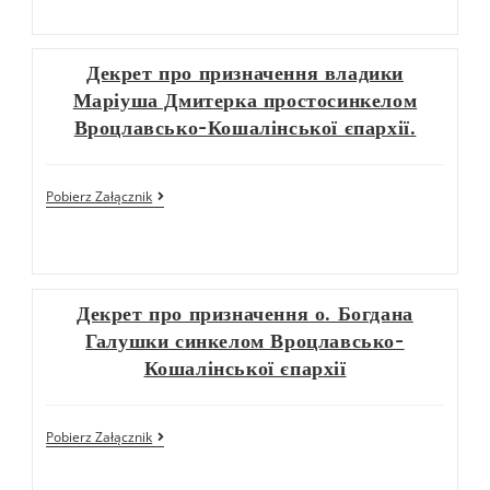
Декрет про призначення владики
Маріуша Дмитерка простосинкелом
Вроцлавсько-Кошалінської єпархії.
Pobierz Załącznik
Декрет про призначення о. Богдана
Галушки синкелом Вроцлавсько-
Кошалінської єпархії
Pobierz Załącznik