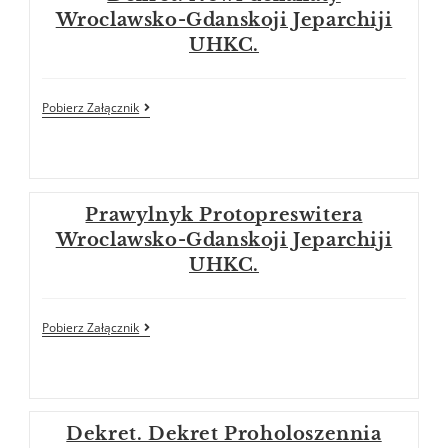
Wroclawsko-Gdanskoji Jeparchiji
UHKC.
Pobierz Załącznik
Prawylnyk Protopreswitera
Wroclawsko-Gdanskoji Jeparchiji
UHKC.
Pobierz Załącznik
Dekret. Dekret Proholoszennia