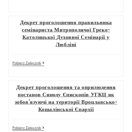
Декрет проголошення правильника
семінариста Митрополичої Греко-
Католицької Духовної Семінарії у
Любліні
Pobierz Załącznik
Декрет проголошення та оприлюдення
постанов Синоду Єпископів УГКЦ як
зобов’язуючі на території Вроцлавсько-
Кошалінської Єпархії
Pobierz Załącznik