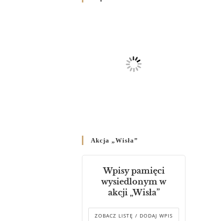
Родин
4 GRUDNIA 2024
/
Декрет владики Володимира
про утворення Комісії до
Справ Молоді та встановленя
складу Катихитичної Комісії
18 PAŹDZIERNIKA 2024
/
Декрет „Проголошення та
оприлюднення постанов
Синоду Єпископів УГКЦ,
який відбувся у Зарваниці, в
Akcja „Wisła”
днях 2-12 липня 2024 р.”
4 PAŹDZIERNIKA 2024
/
Wpisy pamięci
Декрет єпископів
wysiedlonym w
Перемисько-Варшавської
akcji „Wisła”
Митрополії стосовно
звершування Божественної
літургії
ZOBACZ LISTĘ / DODAJ WPIS