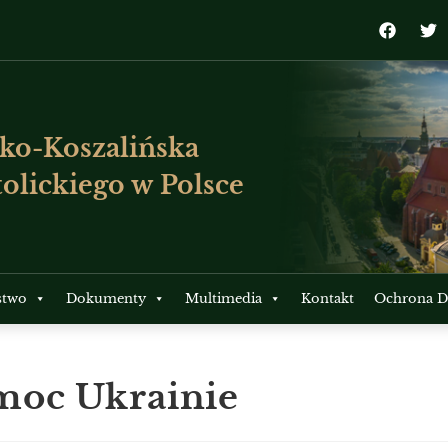
ko-Koszalińska
olickiego w Polsce
stwo
Dokumenty
Multimedia
Kontakt
Ochrona Dz
moc Ukrainie