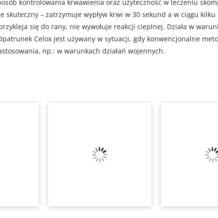
sposób kontrolowania krwawienia oraz użyteczność w leczeniu skom
kle skuteczny – zatrzymuje wypływ krwi w 30 sekund a w ciągu kilku
rzykleja się do rany, nie wywołuje reakcji cieplnej. Działa w waru
. Opatrunek Celox jest używany w sytuacji, gdy konwencjonalne me
astosowania, np.: w warunkach działań wojennych.