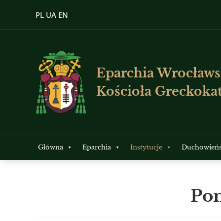
PL
UA
EN
Eparchia Wrocławs
Kościoła Greckokat
Główna
Eparchia
Instytucje
Duchowień
Po