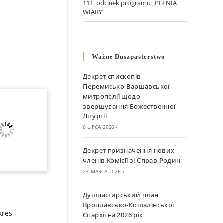
111. odcinek programu „PEŁNIA
WIARY”
Ważne Duszpasterstwo
Декрет єпископів
Перемисько-Варшавської
митрополії щодо
звершування Божественної
Літургії
6 LIPCA 2026
/
Декрет призначення нових
членів Комісії зі Справ Родин
23 MARCA 2026
/
Душпастирський план
Вроцлавсько-Кошалінської
kres
Єпархії на 2026 рік