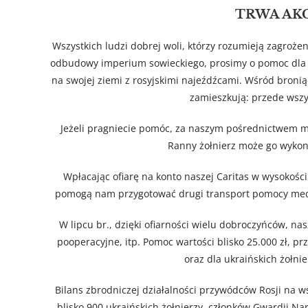
TRWA AK
Wszystkich ludzi dobrej woli, którzy rozumieją zagroże
odbudowy imperium sowieckiego, prosimy o pomoc dla ż
na swojej ziemi z rosyjskimi najeźdźcami. Wśród broni
zamieszkują: przede wszys
Jeżeli pragniecie pomóc, za naszym pośrednictwem m
Ranny żołnierz może go wykon
Wpłacając ofiarę na konto naszej Caritas w wysokości
pomogą nam przygotować drugi transport pomocy medyc
W lipcu br., dzięki ofiarności wielu dobroczyńców, n
pooperacyjne, itp. Pomoc wartości blisko 25.000 zł, p
oraz dla ukraińskich żołnie
Bilans zbrodniczej działalności przywódców Rosji na ws
blisko 900 ukraińskich żołnierzy, członków Gwardii N