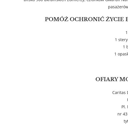
pasażerów 
POMÓŻ OCHRONIĆ ŻYCIE B
1
1 stery
1 
1 opas
OFIARY M
Caritas 
Pl.
nr 43
ty