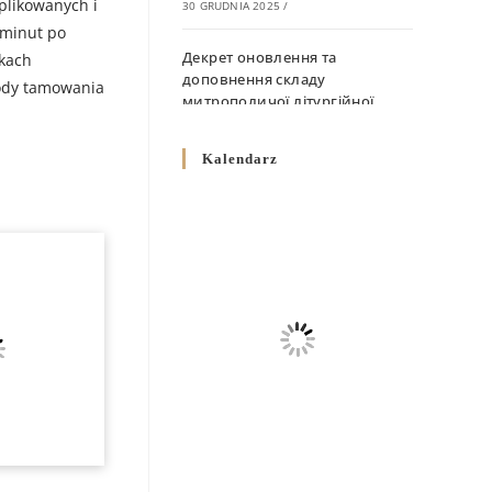
plikowanych i
30 GRUDNIA 2025
/
 minut po
Декрет оновлення та
nkach
доповнення складу
tody tamowania
митрополичої літургійної
комісії
10 GRUDNIA 2025
/
Kalendarz
Декрет „Норми щодо
вживання священичих риз у
Перемисько-Варшавській
Митрополії”
10 GRUDNIA 2025
/
Декрет про відзначення
Великодня і всіх рухомих
свят за григоріанським
календарем
10 GRUDNIA 2025
/
Декрет проголошення та