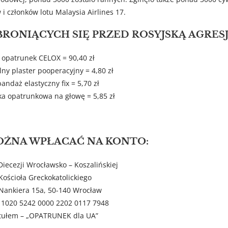
i członków lotu Malaysia Airlines 17.
RONIĄCYCH SIĘ PRZED ROSYJSKĄ AGRESJ
 opatrunek CELOX = 90,40 zł
lny plaster pooperacyjny = 4,80 zł
bandaż elastyczny fix = 5,70 zł
ka opatrunkowa na głowę = 5,85 zł
OŻNA WPŁACAĆ NA KONTO:
Diecezji Wrocławsko – Koszalińskiej
Kościoła Greckokatolickiego
 Nankiera 15a, 50-140 Wrocław
 1020 5242 0000 2202 0117 7948
tułem – „OPATRUNEK dla UA”