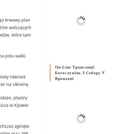
ego krwawy plan
żnie walczących
odów, które tam
a polu walki.
On-Line Трансляції
Богослужінь З Собору У
płaty również
Вроцлаві
ać na Ukrainę.
ndaże, plastry
icza w Kijowie
ychczas zginęło
wilów oraz 298