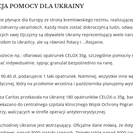
CJA POMOCY DLA UKRAINY
nie płynące dla Europy ze strony kremlowskiego reżimu, realizując
ołnierzy ukraińskich. Każdy może zostać dobroczyńcą ludzi, odwa
ących swej Ojczyzny są obywatele Ukrainy reprezentujący wiele nar
tkim to Ukraińcy, ale są również Polacy i …Rosjanie.
ożecie np.: ofiarować opatrunek CELOX 35g, szczególnie pomocny n
ać indywidualnie, sypiąc granulat bezpośrednio na ranę.
 90,40 zł, podarujecie 1 taki opatrunek. Niemniej, wszystkie inne w
znej, który na przełomie września i października planujemy wysł
asza Caritas przekazała na Ukrainę 180 opatrunków CELOX-u 35g, ba
rzekazano do centralnego szpitala klinicznego Wojsk Ochrony Pogran
rzy, walczących w strefie operacji antyterrorystycznej.
chodniej Ukrainie jest wstrząsający. Oficjalne dane mówią, że dot
arodowej, ponad 3000 zostało rannych. Zginęło także ponad 3000 cy