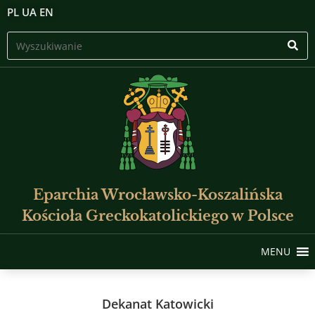
PL
UA
EN
Eparchia Wrocławsko-Koszalińska
Kościoła Greckokatolickiego w Polsce
MENU
Dekanat Katowicki