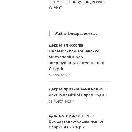
111. odcinek programu „PEŁNIA
WIARY”
Ważne Duszpasterstwo
Декрет єпископів
Перемисько-Варшавської
митрополії щодо
звершування Божественної
Літургії
6 LIPCA 2026
/
Декрет призначення нових
членів Комісії зі Справ Родин
23 MARCA 2026
/
Душпастирський план
Вроцлавсько-Кошалінської
Єпархії на 2026 рік