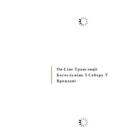
On-Line Трансляції
Богослужінь З Собору У
Вроцлаві