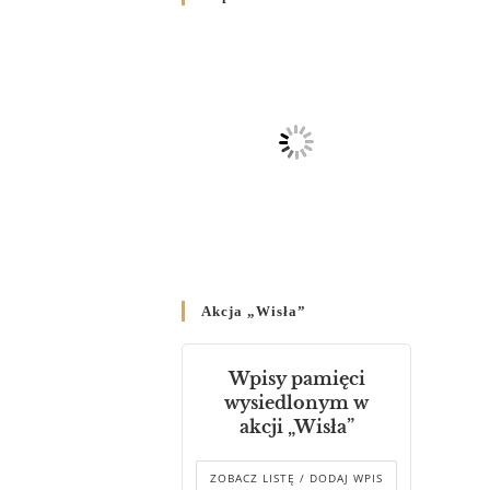
Родин
4 GRUDNIA 2024
/
Декрет владики Володимира
про утворення Комісії до
Справ Молоді та встановленя
складу Катихитичної Комісії
18 PAŹDZIERNIKA 2024
/
Декрет „Проголошення та
оприлюднення постанов
Синоду Єпископів УГКЦ,
який відбувся у Зарваниці, в
Akcja „Wisła”
днях 2-12 липня 2024 р.”
4 PAŹDZIERNIKA 2024
/
Wpisy pamięci
Декрет єпископів
wysiedlonym w
Перемисько-Варшавської
akcji „Wisła”
Митрополії стосовно
звершування Божественної
літургії
ZOBACZ LISTĘ / DODAJ WPIS