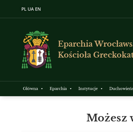
PL
UA
EN
Eparchia Wrocławs
Kościoła Greckokat
Główna
Eparchia
Instytucje
Duchowień
Możesz 