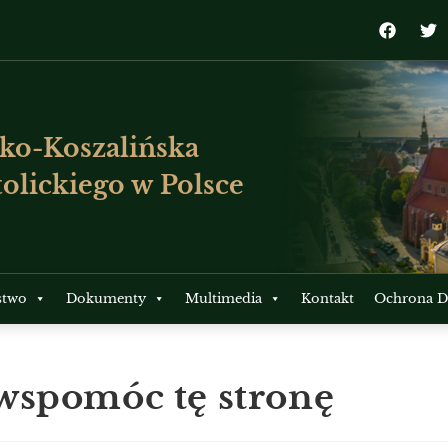
ko-Koszalińska
olickiego w Polsce
stwo
Dokumenty
Multimedia
Kontakt
Ochrona Dz
wspomóc tę stronę