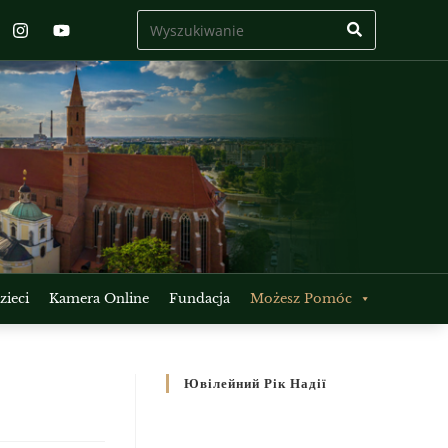
ieci
Kamera Online
Fundacja
Możesz Pomóc
Ювілейний Рік Надії