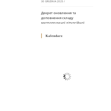
30 GRUDNIA 2025
/
Декрет оновлення та
доповнення складу
митрополичої літургійної
комісії
10 GRUDNIA 2025
/
Kalendarz
Декрет „Норми щодо
вживання священичих риз у
Перемисько-Варшавській
Митрополії”
10 GRUDNIA 2025
/
Декрет про відзначення
Великодня і всіх рухомих
свят за григоріанським
календарем
10 GRUDNIA 2025
/
Декрет проголошення та