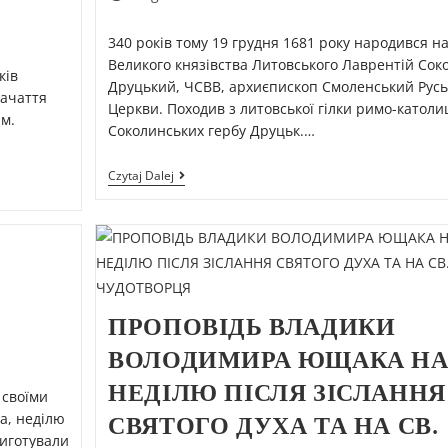
340 років тому 19 грудня 1681 року народився на
Великого князівства Литовського Лаврентій Сок
ків
Друцький, ЧСВВ, архиєпископ Смоленський Руськ
Зачаття
Церкви. Походив з литовської гілки римо-католи
 м.
Соколинських гербу Друцьк.…
Czytaj Dalej
ПРОПОВІДЬ ВЛАДИКИ
ВОЛОДИМИРА ЮЩАКА НА
НЕДІЛЮ ПІСЛЯ ЗІСЛАННЯ
 своїми
а, неділю
СВЯТОГО ДУХА ТА НА СВ.
риготували