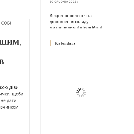
30 GRUDNIA 2025
/
Декрет оновлення та
доповнення складу
митрополичої літургійної
комісії
НШИМ,
10 GRUDNIA 2025
/
Kalendarz
Декрет „Норми щодо
В
вживання священичих риз у
Перемисько-Варшавській
Митрополії”
10 GRUDNIA 2025
/
нкою Діви
Декрет про відзначення
дички, щоби
Великодня і всіх рухомих
 не дати
свят за григоріанським
 вчинком
календарем
10 GRUDNIA 2025
/
Декрет проголошення та