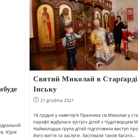
Святий Миколай в Старґарді
ибуде
Інську
21 grudnia 2021
18 грудня у навечір'я Празника св.Миколая у ст
парафії відбулася зустріч дітей з Чудотворцем 
тедральній
Наймолодша група дітей підготовила виступ про 
св. Юрія
його життя та заслуги. Заспівали також багато…