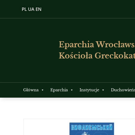
PL
UA
EN
Eparchia Wrocławs
Kościoła Greckokat
Główna
Eparchia
Instytucje
Duchowień