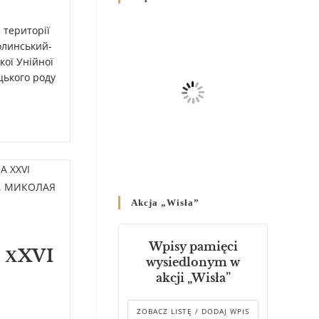
Родин
4 GRUDNIA 2024
/
 території
олинський-
Декрет владики Володимира
ої Унійної
про утворення Комісії до
цького роду
Справ Молоді та встановленя
складу Катихитичної Комісії
18 PAŹDZIERNIKA 2024
/
Декрет „Проголошення та
оприлюднення постанов
Синоду Єпископів УГКЦ,
який відбувся у Зарваниці, в
Akcja „Wisła”
днях 2-12 липня 2024 р.”
4 PAŹDZIERNIKA 2024
/
Wpisy pamięci
 ХXVI
Декрет єпископів
wysiedlonym w
Перемисько-Варшавської
akcji „Wisła”
Митрополії стосовно
звершування Божественної
літургії
ZOBACZ LISTĘ / DODAJ WPIS