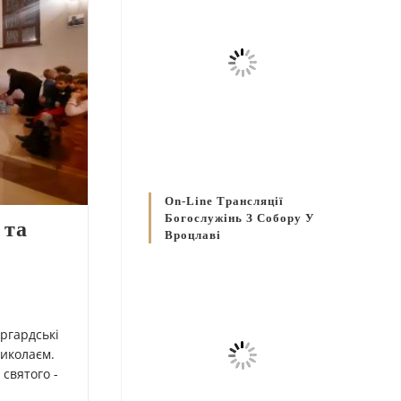
On-Line Трансляції
Богослужінь З Собору У
 та
Вроцлаві
аргардські
Миколаєм.
святого -