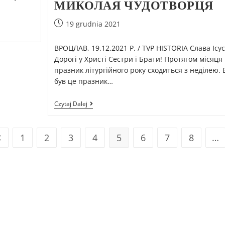
МИКОЛАЯ ЧУДОТВОРЦЯ
19 grudnia 2021
ВРОЦЛАВ, 19.12.2021 Р. / TVP HISTORIA Слава Ісус
Дорогі у Христі Сестри і Брати! Протягом місяця
празник літургійного року сходиться з неділею. 
був це празник…
Czytaj Dalej
1
2
3
4
5
6
7
8
…