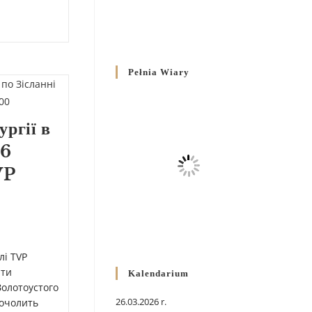
Pełnia Wiary
ргії в
26
VP
лі TVP
ити
Kalendarium
Золотоустого
26.03.2026 r.
 очолить