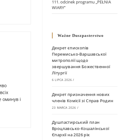
111. odcinek programu „PEŁNIA
WIARY”
Ważne Duszpasterstwo
Декрет єпископів
Перемисько-Варшавської
митрополії щодо
звершування Божественної
Літургії
6 LIPCA 2026
/
иво
всіх
Декрет призначення нових
 оминув і
членів Комісії зі Справ Родин
23 MARCA 2026
/
Душпастирський план
Вроцлавсько-Кошалінської
Єпархії на 2026 рік