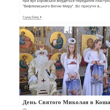
при вул Боровській вібудеться передання пластун
"Вифлеємського Вогню Миру". Всі присутні в…
Czytaj Dalej
День Святого Миколая в Коша