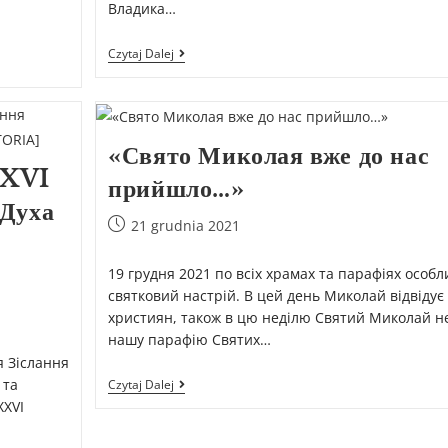
Владика…
Czytaj Dalej
«Свято Миколая вже до нас
XXVI
прийшло…»
 Духа
21 grudnia 2021
а
19 грудня 2021 по всіх храмах та парафіях особл
святковий настрій. В цей день Миколай відвідує 
християн, також в цю неділю Святий Миколай не
нашу парафію Святих…
я Зіслання
 та
Czytaj Dalej
XXVI