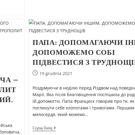
ПАПА: ДОПОМАГАЮЧИ І
ДОПОМОЖЕМО СОБІ
ПІДВЕСТИСЯ З ТРУДНОЩІ
19 grudnia 2021
ЧА –
Роздумуючи в неділю перед Різдвом над поведі
ОЛИТ
Марії, Яка після благовіщення поспішила до ро
ИЙ.
їй допомогти, Папа Франциск говорив про те, як
поглинути себе клопотами і тривогами. Першим
милосердя, який можемо…
ейська
Czytaj Dalej
Поповича,