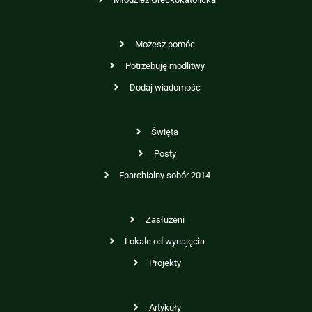
Możesz pomóc
Potrzebuję modlitwy
Dodaj wiadomość
Święta
Posty
Eparchialny sobór 2014
Zasłużeni
Lokale od wynajęcia
Projekty
Artykuły