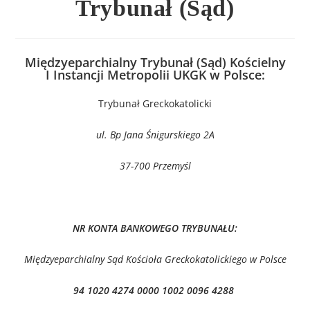
Trybunał (Sąd)
Międzyeparchialny Trybunał (Sąd) Kościelny
I Instancji Metropolii UKGK w Polsce:
Trybunał Greckokatolicki
ul. Bp Jana Śnigurskiego 2A
37-700 Przemyśl
NR KONTA BANKOWEGO TRYBUNAŁU:
Międzyeparchialny Sąd Kościoła Greckokatolickiego w Polsce
94 1020 4274 0000 1002 0096 4288