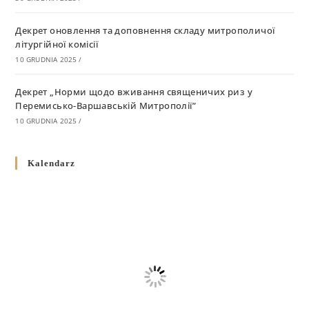
Декрет оновлення та доповнення складу митрополичої
літургійної комісії
10 GRUDNIA 2025
/
Декрет „Норми щодо вживання священичих риз у
Перемисько-Варшавській Митрополії”
10 GRUDNIA 2025
/
Декрет про відзначення Великодня і всіх рухомих свят за
Kalendarz
григоріанським календарем
10 GRUDNIA 2025
/
Декрет проголошення та оприлюдення постанов Синоду
Єпископів УГКЦ як зобов’язуючі на території
Вроцлавсько-Кошалінської Єпархії
5 LISTOPADA 2025
/
Душпастирський план Вроцлавсько-Кошалінської єпархії
на 2025 рік