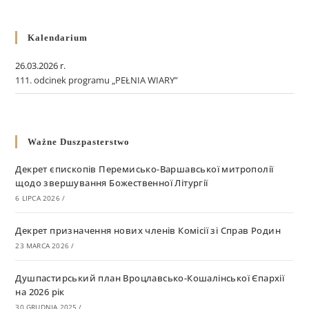
Kalendarium
26.03.2026 r.
111. odcinek programu „PEŁNIA WIARY”
Ważne Duszpasterstwo
Декрет єпископів Перемисько-Варшавської митрополії
щодо звершування Божественної Літургії
6 LIPCA 2026
/
Декрет призначення нових членів Комісії зі Справ Родин
23 MARCA 2026
/
Душпастирський план Вроцлавсько-Кошалінської Єпархії
на 2026 рік
30 GRUDNIA 2025
/