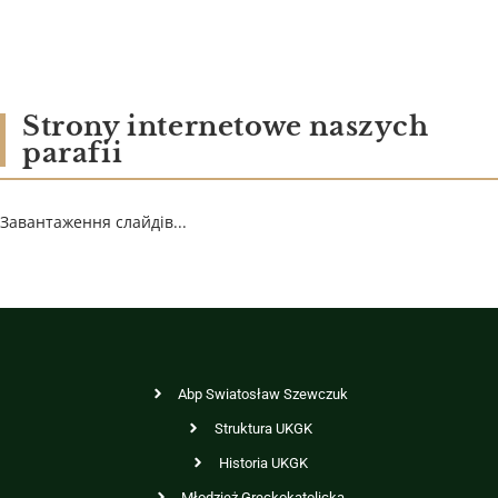
Strony internetowe naszych
parafii
Завантаження слайдів...
Abp Swiatosław Szewczuk
Struktura UKGK
Historia UKGK
Młodzież Greckokatolicka