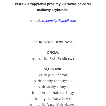
Wszelkie zapytania prosimy kierować na adres
mailowy Trybunału:
e-mail:
trybunalgr@gmail.com
CZŁONKOWIE TRYBUNAŁU:
OFICJAŁ
ks. mgr lic. Piotr Pawliszcze
SĘDZIOWIE
ks. dr Jurij Popovič
ks. dr Andriy Tanasiychuk
ks. dr Vitaliy Lesnyak
ks. dr Artem Nakonechnyy
ks. mgr lic. Vasyl Koval
ks. mgr lic. Vasyl Melnykovych