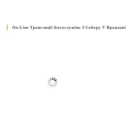
On-Line Трансляції Богослужінь З Собору У Вроцлаві