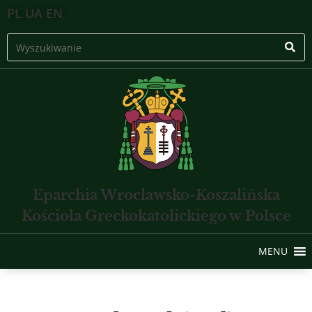
PL
UA
EN
Eparchia Wrocławsko-Koszalińska
Kościoła Greckokatolickiego w Polsce
MENU