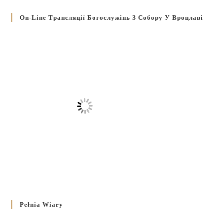
On-Line Трансляції Богослужінь З Собору У Вроцлаві
Pełnia Wiary