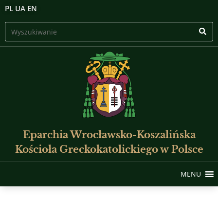
PL
UA
EN
Eparchia Wrocławsko-Koszalińska
Kościoła Greckokatolickiego w Polsce
MENU