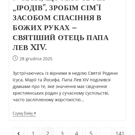
„ІРОДІВ”, ЗРОБІМ СІМ’Ї
ЗАСОБОМ СПАСІННЯ В
БОЖИХ РУКАХ –
СВЯТІШИЙ ОТЕЦЬ ПАПА
ЛЕВ XIV.
28 grudnia 2025
Зустрічаючись із вірними в неділю Святої Родини
Ісуса, Марії та Йосифа, Папа Лев XIV поділився
думками про те, яке значення має свідчення
християнських родин у сучасному суспільстві,
часто засліпленому жорстокістю…
Czytaj Dalej
1
2
3
4
5
…
141