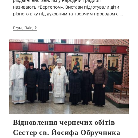
різдвяні вистави, які у народній традиції
називають «Вертепом». Вистави підготували діти
різного віку під духовним та творчим проводом с.…
Czytaj Dalej
Відновлення чернечих обітів
Сестер св. Йосифа Обручника