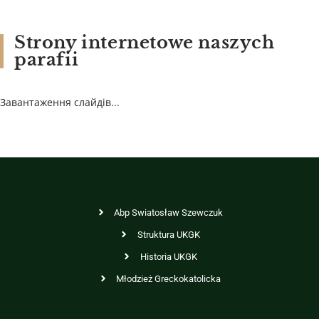
Strony internetowe naszych
parafii
Завантаження слайдів...
Abp Swiatosław Szewczuk
Struktura UKGK
Historia UKGK
Młodzież Greckokatolicka