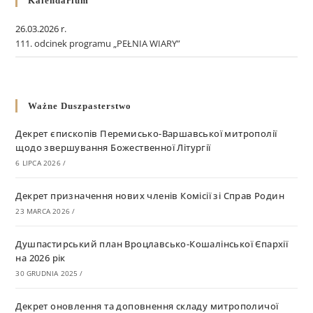
Kalendarium
26.03.2026 r.
111. odcinek programu „PEŁNIA WIARY”
Ważne Duszpasterstwo
Декрет єпископів Перемисько-Варшавської митрополії
щодо звершування Божественної Літургії
6 LIPCA 2026
/
Декрет призначення нових членів Комісії зі Справ Родин
23 MARCA 2026
/
Душпастирський план Вроцлавсько-Кошалінської Єпархії
на 2026 рік
30 GRUDNIA 2025
/
Декрет оновлення та доповнення складу митрополичої