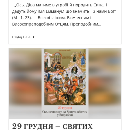
„Ось, Діва матиме в утробі й породить Cина, і
дадуть йому ім’я Еммануїл що значить: З нами Бог”
(Мт 1, 23). Всесвітлішим, Всечесним і
Високопреподобним Отцям, Преподобним…
Czytaj Dalej
29 ГРУДНЯ – СВЯТИХ