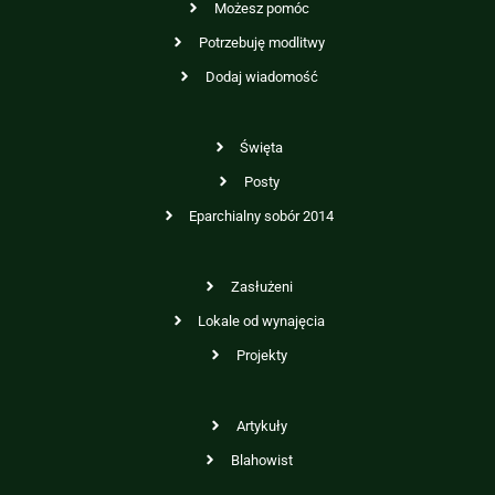
Możesz pomóc
Potrzebuję modlitwy
Dodaj wiadomość
Święta
Posty
Eparchialny sobór 2014
Zasłużeni
Lokale od wynajęcia
Projekty
Artykuły
Blahowist