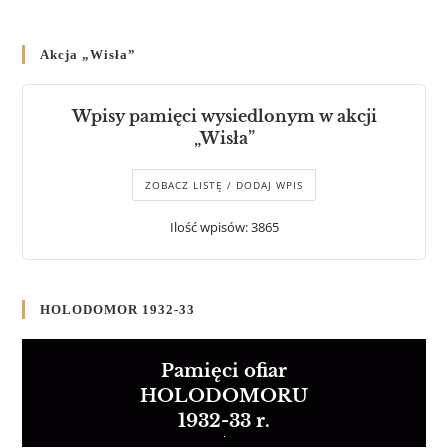
Akcja „Wisła”
Wpisy pamięci wysiedlonym w akcji
„Wisła”
ZOBACZ LISTĘ / DODAJ WPIS
Ilość wpisów: 3865
HOLODOMOR 1932-33
Pamięci ofiar
HOLODOMORU
1932-33 r.