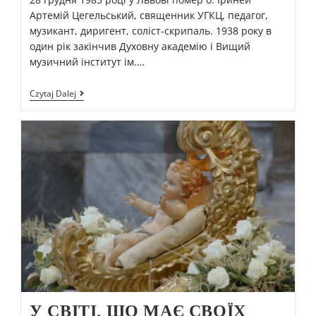
Артемій Цегельський, священник УГКЦ, педагог,
музикант, диригент, соліст-скрипаль. 1938 року в
один рік закінчив Духовну академію і Вищий
музичний інститут ім.…
Czytaj Dalej
У СВІТІ, ЩО МАЄ СВОЇХ