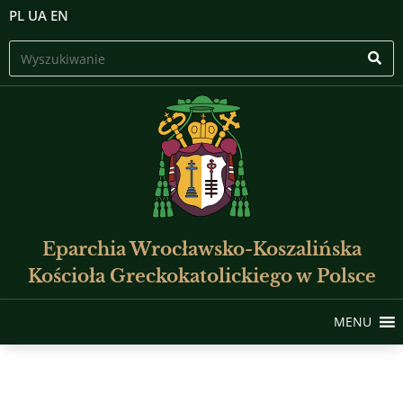
PL
UA
EN
Eparchia Wrocławsko-Koszalińska
Kościoła Greckokatolickiego w Polsce
MENU