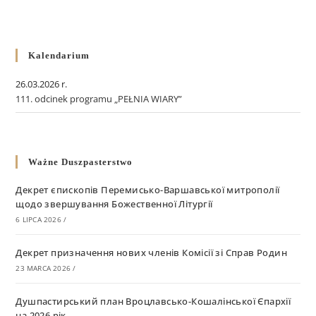
Kalendarium
26.03.2026 r.
111. odcinek programu „PEŁNIA WIARY”
Ważne Duszpasterstwo
Декрет єпископів Перемисько-Варшавської митрополії
щодо звершування Божественної Літургії
6 LIPCA 2026
/
Декрет призначення нових членів Комісії зі Справ Родин
23 MARCA 2026
/
Душпастирський план Вроцлавсько-Кошалінської Єпархії
на 2026 рік