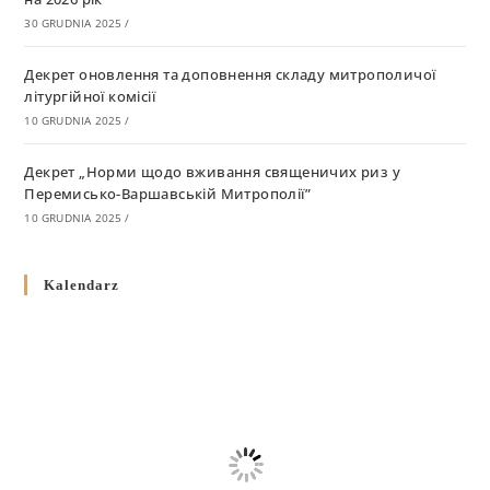
30 GRUDNIA 2025
/
Декрет оновлення та доповнення складу митрополичої
літургійної комісії
10 GRUDNIA 2025
/
Декрет „Норми щодо вживання священичих риз у
Перемисько-Варшавській Митрополії”
10 GRUDNIA 2025
/
Декрет про відзначення Великодня і всіх рухомих свят за
Kalendarz
григоріанським календарем
10 GRUDNIA 2025
/
Декрет проголошення та оприлюдення постанов Синоду
Єпископів УГКЦ як зобов’язуючі на території
Вроцлавсько-Кошалінської Єпархії
5 LISTOPADA 2025
/
Душпастирський план Вроцлавсько-Кошалінської єпархії