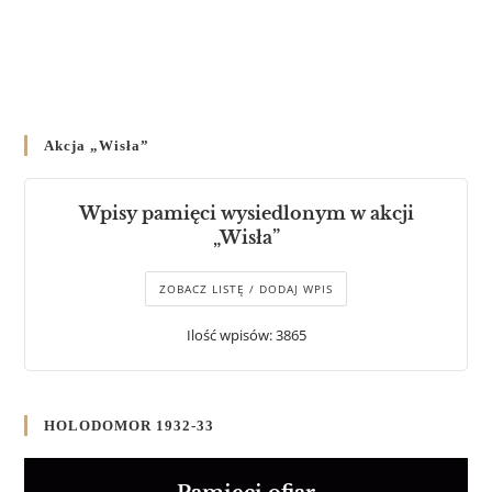
Akcja „Wisła”
Wpisy pamięci wysiedlonym w akcji
„Wisła”
ZOBACZ LISTĘ / DODAJ WPIS
Ilość wpisów: 3865
HOLODOMOR 1932-33