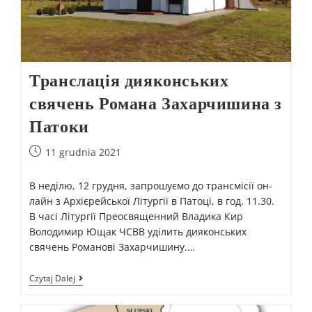
Транслація дияконських
свячень Романа Захарчишина з
Патоки
11 grudnia 2021
В неділю, 12 грудня, запрошуємо до трансмісії он-
лайн з Архієрейської Літургії в Патоці, в год. 11.30.
В часі Літургії Преосвященний Владика Кир
Володимир Ющак ЧСВВ уділить дияконських
свячень Романові Захарчишину.…
Czytaj Dalej