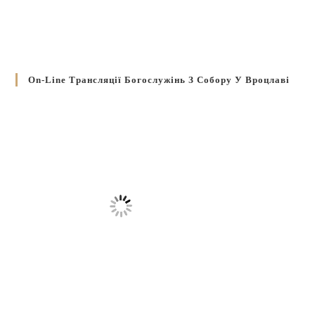
On-Line Трансляції Богослужінь З Собору У Вроцлаві