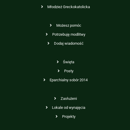
Młodzież Greckokatolicka
Możesz pomóc
Potrzebuję modlitwy
Dodaj wiadomość
Święta
Posty
Eparchialny sobór 2014
Zasłużeni
Lokale od wynajęcia
Projekty