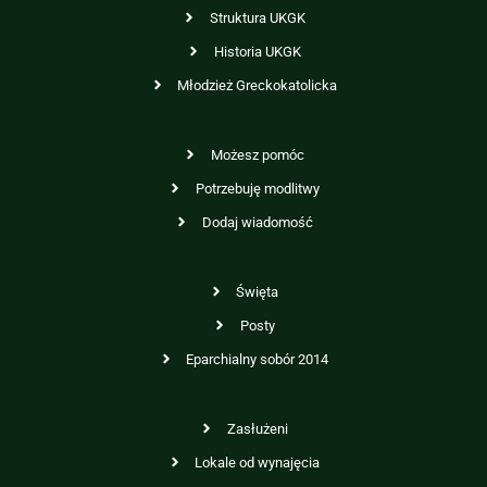
Struktura UKGK
Historia UKGK
Młodzież Greckokatolicka
Możesz pomóc
Potrzebuję modlitwy
Dodaj wiadomość
Święta
Posty
Eparchialny sobór 2014
Zasłużeni
Lokale od wynajęcia