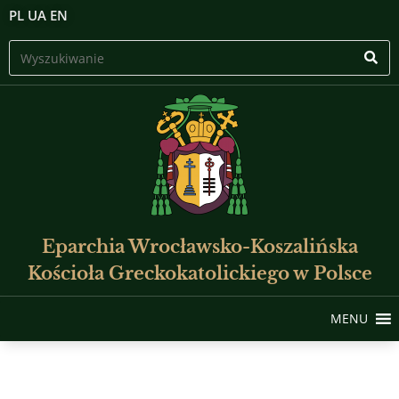
PL
UA
EN
Eparchia Wrocławsko-Koszalińska
Kościoła Greckokatolickiego w Polsce
MENU