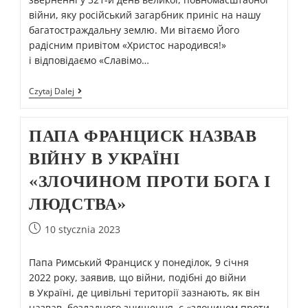
війни, яку російський загарбник приніс на нашу
багатостраждальну землю. Ми вітаємо Його
радісним привітом «Христос народився!»
і відповідаємо «Славімо…
Czytaj Dalej
ПАПА ФРАНЦИСК НАЗВАВ
ВІЙНУ В УКРАЇНІ
«ЗЛОЧИНОМ ПРОТИ БОГА І
ЛЮДСТВА»
10 stycznia 2023
Папа Римський Франциск у понеділок, 9 січня
2022 року, заявив, що війни, подібні до війни
в Україні, де цивільні території зазнають, як він
назвав, безладного знищення, є «злочином проти