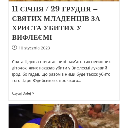
11 СІЧНЯ / 29 ГРУДНЯ –
СВЯТИХ МЛАДЕНЦІВ ЗА
ХРИСТА УБИТИХ У
ВИФЛЕЄМІ
10 stycznia 2023
Свята Церква почитає нині пам’ять тих невинних
діточок, яких наказав убити у Вифлеємі лукавий
Ірод, бо гадав, що разом з ними буде також убито і
того Царя Юдейського, про якого…
Czytaj Dalej