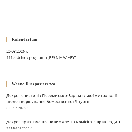
Kalendarium
26.03.2026 r.
111. odcinek programu „PEŁNIA WIARY”
Ważne Duszpasterstwo
Декрет єпископів Перемисько-Варшавської митрополії
щодо звершування Божественної Літургії
6 LIPCA 2026
/
Декрет призначення нових членів Комісії зі Справ Родин
23 MARCA 2026
/