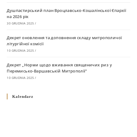
Душпастирський план Вроцлавсько-Кошалінської Єпархії
на 2026 рік
30 GRUDNIA 2025
/
Декрет оновлення та доповнення складу митрополичої
літургійної комісії
10 GRUDNIA 2025
/
Декрет „Норми щодо вживання священичих риз у
Перемисько-Варшавській Митрополії”
10 GRUDNIA 2025
/
Декрет про відзначення Великодня і всіх рухомих свят за
Kalendarz
григоріанським календарем
10 GRUDNIA 2025
/
Декрет проголошення та оприлюдення постанов Синоду
Єпископів УГКЦ як зобов’язуючі на території
Вроцлавсько-Кошалінської Єпархії