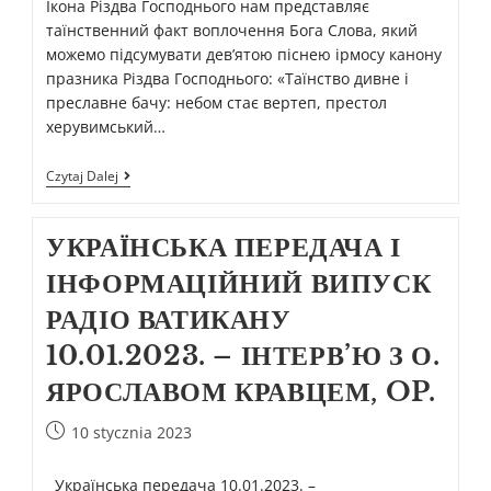
Ікона Різдва Господнього нам представляє
таїнственний факт воплочення Бога Слова, який
можемо підсумувати дев’ятою піснею ірмосу канону
празника Різдва Господнього: «Таїнство дивне і
преславне бачу: небом стає вертеп, престол
херувимський…
Czytaj Dalej
УКРАЇНСЬКА ПЕРЕДАЧА І
ІНФОРМАЦІЙНИЙ ВИПУСК
РАДІО ВАТИКАНУ
10.01.2023. – ІНТЕРВ’Ю З О.
ЯРОСЛАВОМ КРАВЦЕМ, OP.
10 stycznia 2023
Українська передача 10.01.2023. –