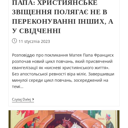
ПАПА: ХРИСТИЯНСЬКЕ
ЗВІЩЕННЯ ПОЛЯГАЄ НЕ В
ПЕРЕКОНУВАННІ ІНШИХ, А
У СВІДЧЕННІ
11 stycznia 2023
Розповіддю про покликання Матея Папа Франциск
розпочав новий цикл повчань, який присвячений
євангелізації як «кисневі християнського життя».
Без апостольської ревності віра міліє. Завершивши
минулої середи цикл повчань, зосереджений на
темі…
Czytaj Dalej