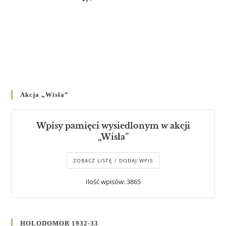
Akcja „Wisła”
Wpisy pamięci wysiedlonym w akcji
„Wisła”
ZOBACZ LISTĘ / DODAJ WPIS
Ilość wpisów: 3865
HOLODOMOR 1932-33