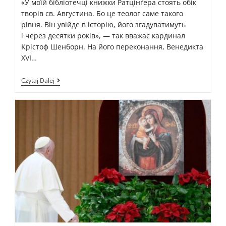
«У моїй бібліотечці книжки Ратцінґера стоять обік
творів св. Августина. Бо це теолог саме такого
рівня. Він увійде в історію, його згадуватимуть
і через десятки років», — так вважає кардинал
Крістоф Шенборн. На його переконання, Венедикта
XVI…
Czytaj Dalej