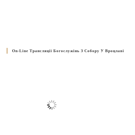
On-Line Трансляції Богослужінь З Собору У Вроцлаві