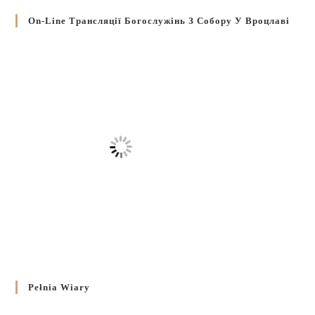
On-Line Трансляції Богослужінь З Собору У Вроцлаві
Pełnia Wiary