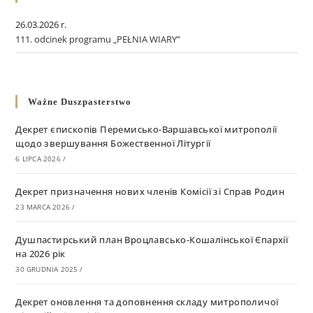
26.03.2026 r.
111. odcinek programu „PEŁNIA WIARY”
Ważne Duszpasterstwo
Декрет єпископів Перемисько-Варшавської митрополії
щодо звершування Божественної Літургії
6 LIPCA 2026
/
Декрет призначення нових членів Комісії зі Справ Родин
23 MARCA 2026
/
Душпастирський план Вроцлавсько-Кошалінської Єпархії
на 2026 рік
30 GRUDNIA 2025
/
Декрет оновлення та доповнення складу митрополичої