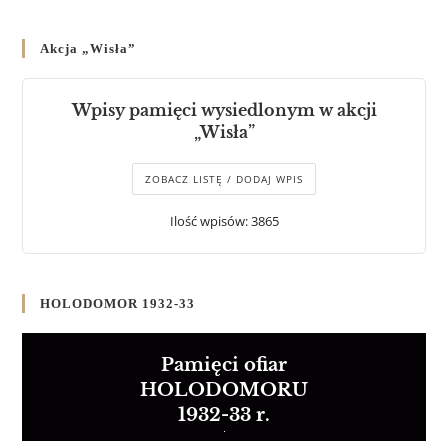
Akcja „Wisła”
Wpisy pamięci wysiedlonym w akcji
„Wisła”
ZOBACZ LISTĘ / DODAJ WPIS
Ilość wpisów: 3865
HOLODOMOR 1932-33
Pamięci ofiar
HOLODOMORU
1932-33 r.