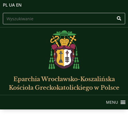
PL
UA
EN
Eparchia Wrocławsko-Koszalińska
Kościoła Greckokatolickiego w Polsce
MENU