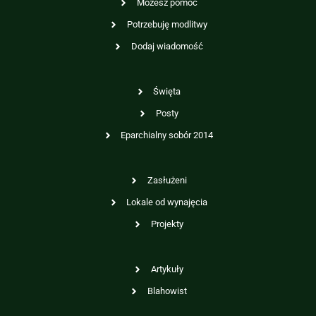
Możesz pomóc
Potrzebuję modlitwy
Dodaj wiadomość
Święta
Posty
Eparchialny sobór 2014
Zasłużeni
Lokale od wynajęcia
Projekty
Artykuły
Blahowist