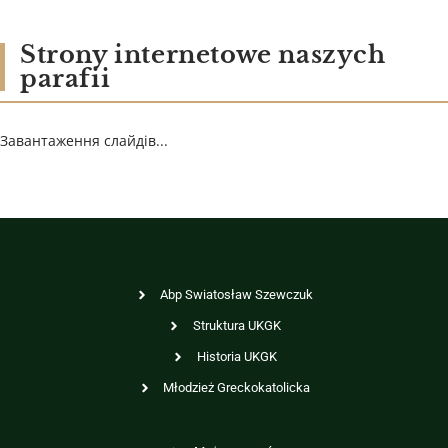
Strony internetowe naszych
parafii
Завантаження слайдів...
Abp Swiatosław Szewczuk
Struktura UKGK
Historia UKGK
Młodzież Greckokatolicka