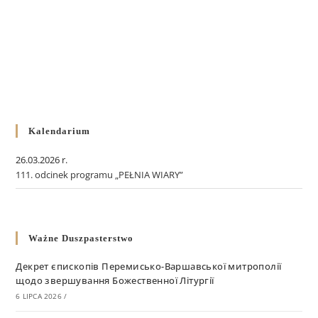
Kalendarium
26.03.2026 r.
111. odcinek programu „PEŁNIA WIARY”
Ważne Duszpasterstwo
Декрет єпископів Перемисько-Варшавської митрополії
щодо звершування Божественної Літургії
6 LIPCA 2026
/