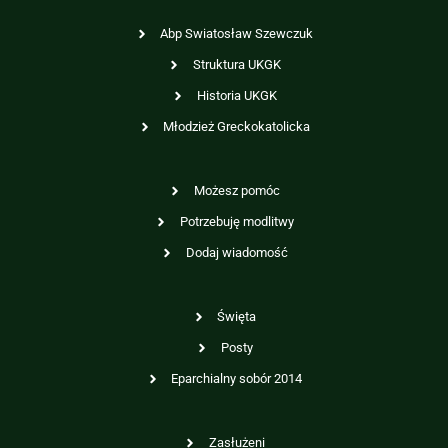
Abp Swiatosław Szewczuk
Struktura UKGK
Historia UKGK
Młodzież Greckokatolicka
Możesz pomóc
Potrzebuję modlitwy
Dodaj wiadomość
Święta
Posty
Eparchialny sobór 2014
Zasłużeni