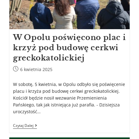
W Opolu poświęcono plac i
krzyż pod budowę cerkwi
greckokatolickiej
6 kwietnia 2025
W sobotę, 5 kwietnia, w Opolu odbyło się poświęcenie
placu i krzyża pod budowę cerkwi greckokatolickiej.
Kościół będzie nosił wezwanie Przemienienia
Pańskiego, tak jak istniejąca już parafia. - Dzisiejsza
uroczystość…
Czytaj Dalej