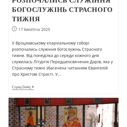
РОЗПОЧАЛИСЬ СЛУЖІННЯ
БОГОСЛУЖІНЬ СТРАСНОГО
ТИЖНЯ
17 kwietnia 2025
У Вроцлавському єпархіальному соборі
розпочались служіння богослужінь Страсного
тижня. Від понеділка до середи кожного дня
служилась Літургія Передшеосвячених Дарів, яка у
Страсному тижні збагачена читанням Євангелій
про Христові Страсті. У…
Czytaj Dalej