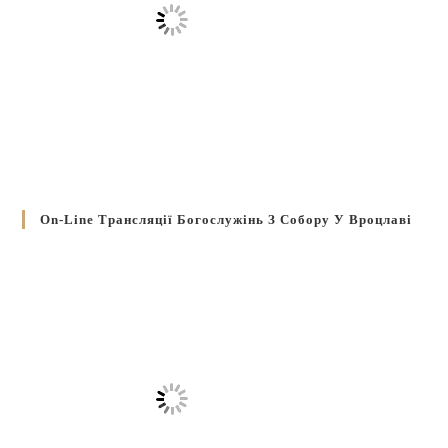
On-Line Трансляції Богослужінь З Собору У Вроцлаві