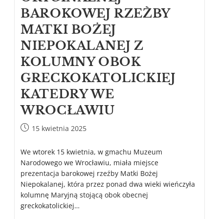
BAROKOWEJ RZEŹBY
MATKI BOŻEJ
NIEPOKALANEJ Z
KOLUMNY OBOK
GRECKOKATOLICKIEJ
KATEDRY WE
WROCŁAWIU
15 kwietnia 2025
We wtorek 15 kwietnia, w gmachu Muzeum
Narodowego we Wrocławiu, miała miejsce
prezentacja barokowej rzeźby Matki Bożej
Niepokalanej, która przez ponad dwa wieki wieńczyła
kolumnę Maryjną stojącą obok obecnej
greckokatolickiej…