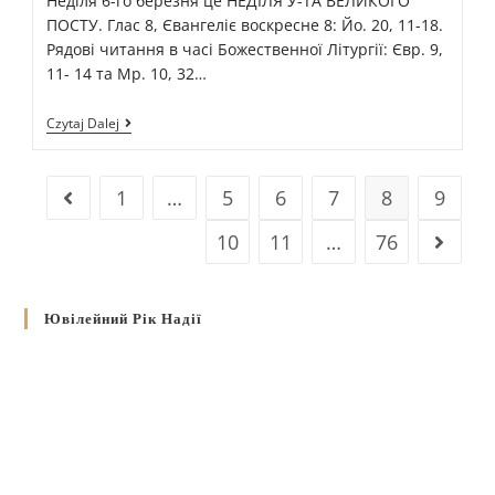
Неділя 6-го березня це НЕДІЛЯ У-ТА ВЕЛИКОГО
ПОСТУ. Глас 8, Євангеліє воскресне 8: Йо. 20, 11-18.
Рядові читання в часі Божественної Літургії: Євр. 9,
11- 14 та Мр. 10, 32…
Czytaj Dalej
1
…
5
6
7
8
9
10
11
…
76
Ювілейний Рік Надії