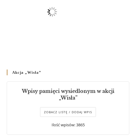
Akcja „Wisła”
Wpisy pamięci wysiedlonym w akcji
„Wisła”
ZOBACZ LISTĘ / DODAJ WPIS
Ilość wpisów: 3865