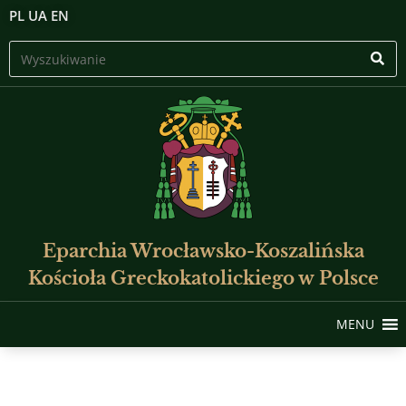
PL
UA
EN
Eparchia Wrocławsko-Koszalińska
Kościoła Greckokatolickiego w Polsce
MENU