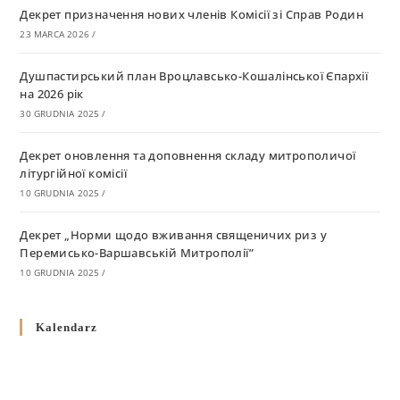
Декрет призначення нових членів Комісії зі Справ Родин
23 MARCA 2026
/
Душпастирський план Вроцлавсько-Кошалінської Єпархії
на 2026 рік
30 GRUDNIA 2025
/
Декрет оновлення та доповнення складу митрополичої
літургійної комісії
10 GRUDNIA 2025
/
Декрет „Норми щодо вживання священичих риз у
Перемисько-Варшавській Митрополії”
10 GRUDNIA 2025
/
Декрет про відзначення Великодня і всіх рухомих свят за
Kalendarz
григоріанським календарем
10 GRUDNIA 2025
/
Декрет проголошення та оприлюдення постанов Синоду