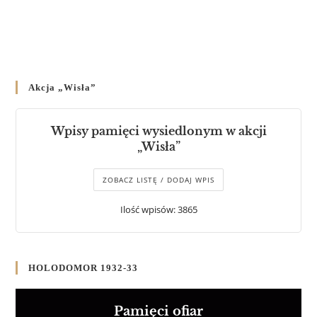
Akcja „Wisła”
Wpisy pamięci wysiedlonym w akcji
„Wisła”
ZOBACZ LISTĘ / DODAJ WPIS
Ilość wpisów: 3865
HOLODOMOR 1932-33
Pamięci ofiar