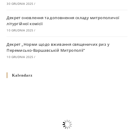
30 GRUDNIA 2025
/
Декрет оновлення та доповнення складу митрополичої
літургійної комісії
10 GRUDNIA 2025
/
Декрет „Норми щодо вживання священичих риз у
Перемисько-Варшавській Митрополії”
10 GRUDNIA 2025
/
Декрет про відзначення Великодня і всіх рухомих свят за
Kalendarz
григоріанським календарем
10 GRUDNIA 2025
/
Декрет проголошення та оприлюдення постанов Синоду
Єпископів УГКЦ як зобов’язуючі на території
Вроцлавсько-Кошалінської Єпархії
5 LISTOPADA 2025
/
Душпастирський план Вроцлавсько-Кошалінської єпархії