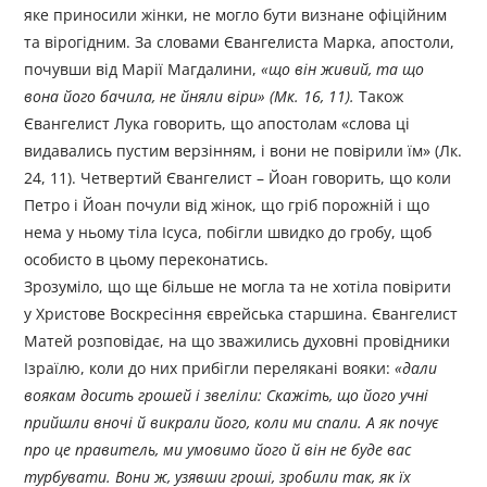
яке приносили жінки, не могло бути визнане офіційним
та вірогідним. За словами Євангелиста Марка, апостоли,
почувши від Марії Магдалини,
«що він живий, та що
вона його бачила, не йняли віри» (Мк. 16, 11).
Також
Євангелист Лука говорить, що апостолам «слова ці
видавались пустим верзінням, і вони не повірили їм» (Лк.
24, 11). Четвертий Євангелист – Йоан говорить, що коли
Петро і Йоан почули від жінок, що гріб порожній і що
нема у ньому тіла Ісуса, побігли швидко до гробу, щоб
особисто в цьому переконатись.
Зрозуміло, що ще більше не могла та не хотіла повірити
у Христове Воскресіння єврейська старшина. Євангелист
Матей розповідає, на що зважились духовні провідники
Ізраїлю, коли до них прибігли перелякані вояки:
«дали
воякам досить грошей і звеліли: Скажіть, що його учні
прийшли вночі й викрали його, коли ми спали. А як почує
про це правитель, ми умовимо його й він не буде вас
турбувати. Вони ж, узявши гроші, зробили так, як їх