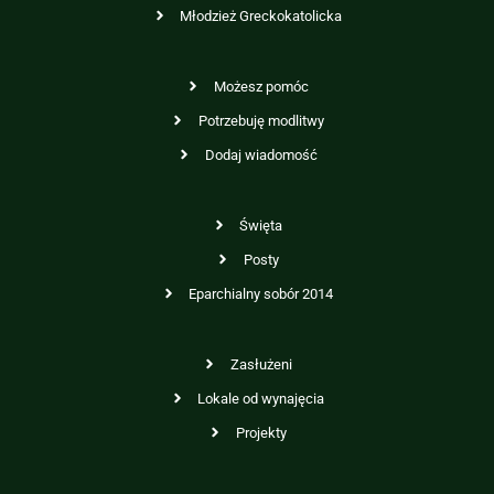
Młodzież Greckokatolicka
Możesz pomóc
Potrzebuję modlitwy
Dodaj wiadomość
Święta
Posty
Eparchialny sobór 2014
Zasłużeni
Lokale od wynajęcia
Projekty