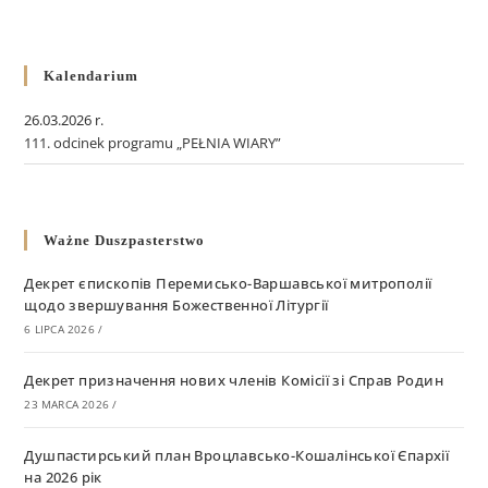
Kalendarium
26.03.2026 r.
111. odcinek programu „PEŁNIA WIARY”
Ważne Duszpasterstwo
Декрет єпископів Перемисько-Варшавської митрополії
щодо звершування Божественної Літургії
6 LIPCA 2026
/
Декрет призначення нових членів Комісії зі Справ Родин
23 MARCA 2026
/
Душпастирський план Вроцлавсько-Кошалінської Єпархії
на 2026 рік