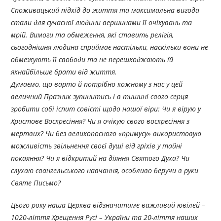
Споживацький підхід до життя та максимальна вигода
стали для сучасної людини вершинами її очікувань та
мрій. Вимоги та обмеження, які ставить релігія,
сьогоднішня людина сприймає настільки, наскільки вони не
обмежують її свободи та не перешкоджають їй
якнайбільше брати від життя.
Думаємо, що варто й потрібно кожному з нас у цей
величний Празник зупинитись і в тишині свого серця
зробити собі іспит совісті щодо нашої віри: Чи я вірую у
Христове Воскресіння? Чи я очікую свого воскресіння з
мертвих? Чи без великопосного «примусу» використовую
можливість звільнення своєї душі від гріхів у тайні
покаяння? Чи я відкритий на діяння Святого Духа? Чи
слухаю євангельського навчання, особливо беручи в руки
Святе Письмо?
Цього року наша Церква відзначатиме важливий ювілей –
1020-ліття Хрещення Русі – України та 20-ліття наших