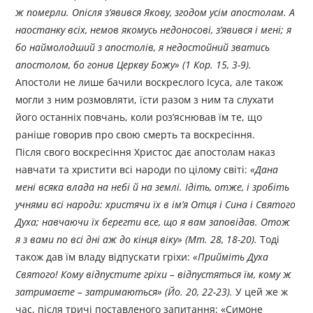
ж померли. Опісля з’явився Якову, згодом усім апостолам. А
наостанку всіх, немов якомусь недоносові, з’явився і мені; я
бо наймолодший з апостолів, я недостойний зватись
апостолом, бо гонив Церкву Божу» (1 Кор. 15, 3-9).
Апостоли не лише бачили воскреслого Ісуса, але також
могли з ним розмовляти, їсти разом з ним та слухати
його останніх повчань, коли роз’яснював їм те, що
раніше говорив про свою смерть та воскресіння.
Після свого воскресіння Христос дає апостолам наказ
навчати та христити всі народи по цілому світі:
«Дана
мені всяка влада на небі й на землі. Ідіть, отже, і зробіть
учнями всі народи: христячи їх в ім’я Отця і Сина і Святого
Духа; навчаючи їх берегти все, що я вам заповідав. Отож
я з вами по всі дні аж до кінця віку» (Мт. 28, 18-20).
Тоді
також дав їм владу відпускати гріхи:
«Прийміть Духа
Святого! Кому відпустите гріхи – відпустяться їм, кому ж
затримаєте – затримаються» (Йо. 20, 22-23).
У цей же ж
час, після тричі поставленого запитання: «Симоне