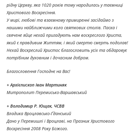
рідну Церкву, яка 1020 років тому народилась у таємниці
Христового Воскресіння.
У мирі, любові та взаємному примиренні засідаймо з
нашими найближчими коло святкових столів. Паска і
свячене яйце нехай пригадують нам воскреслого Христа,
який є правдивим Життям, і який смертю смерть подолав!
Нехай Воскреслий Христос благословить усіх та обдаровує
потрібним духовним і дочасним добром.
Благословення Господнє на Вас!
+ Архієпископ Іван Мартиняк
Митрополит Перемисько-Варшавський
+ Володимир Р. Ющак, ЧСВВ
Владика Вроцлавсько-Ґданський
Дано у Перемишлі і Вроцлаві, на Празник Христового
Воскресіння 2008 Року Божого.