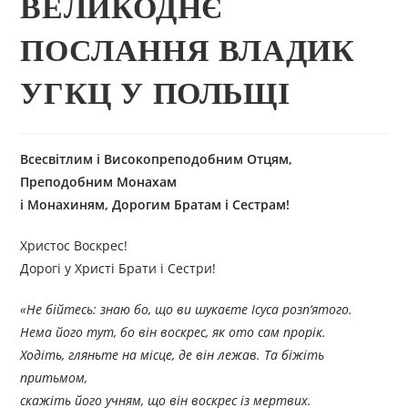
ВЕЛИКОДНЄ
ПОСЛАННЯ ВЛАДИК
УГКЦ У ПОЛЬЩІ
Всесвітлим і Високопреподобним Отцям,
Преподобним Монахам
і Монахиням, Дорогим Братам і Сестрам!
Христос Воскрес!
Дорогі у Христі Брати і Сестри!
«Не бійтесь: знаю бо, що ви шукаєте Ісуса розп’ятого.
Нема його тут, бо він воскрес, як ото сам прорік.
Ходіть, гляньте на місце, де він лежав. Та біжіть
притьмом,
скажіть його учням, що він воскрес із мертвих.