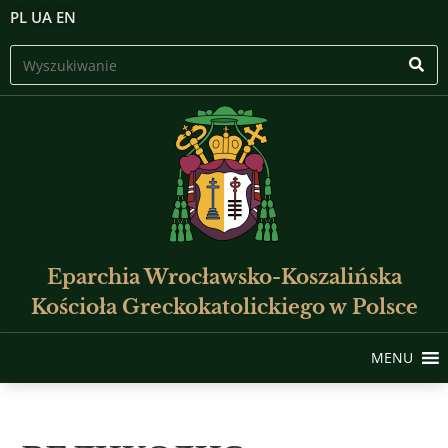
PL
UA
EN
Eparchia Wrocławsko-Koszalińska
Kościoła Greckokatolickiego w Polsce
MENU