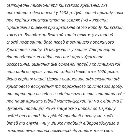
святкувань тисячоліття Київського Хрещення, яке
проходило в Ченстохові у 1988 р. Цей ювілей пригадує нам
про коріння християнства на землях Русі – України.
Приймаючи рішення про хрещення свого народу, Київський
князь св. Володимир Великий хотів також у духовний
спосіб поставити його перед таємницею порожнього
Христового гробу. Охрещуючись у хвилях Дніпра народ
давав одночасно свідчення своєї віри у Христове
Воскресіння. Визнання цієї основної правди християнської
віри радісно лунає у нашій східній Церкві вже 1020 років.
Якщо коріння нашої Церкви неможливо відмежувати від
Христового воскресіння та порожнього Христового гробу,
то варто при нагоді сьогоднішнього свята запитати себе
про нашу вірність рідній матері-Церкві. Чи ми є вірними її
духовній традиції? Чи не забуваємо дороги до Церкви у
неділі та свята? Чи у рідній традиції виховуємо своїх
дітей та онуків? Чи у цій же традиції відпроваджуємо в
останню путь наших померлих? Чи гордимося зі своєї