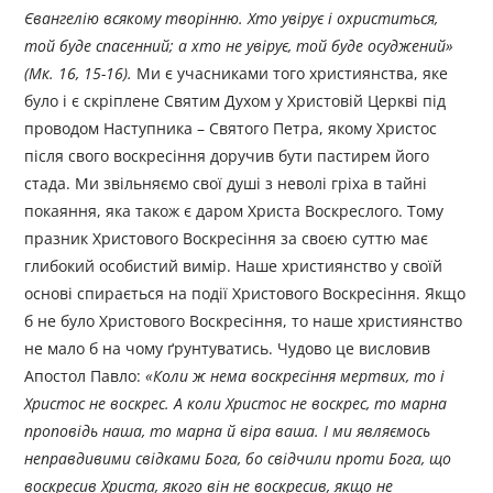
Євангелію всякому творінню. Хто увірує і охриститься,
той буде спасенний; а хто не увірує, той буде осуджений»
(Мк. 16, 15-16).
Ми є учасниками того християнства, яке
було і є скріплене Святим Духом у Христовій Церкві під
проводом Наступника – Святого Петра, якому Христос
після свого воскресіння доручив бути пастирем його
стада. Ми звільняємо свої душі з неволі гріха в тайні
покаяння, яка також є даром Христа Воскреслого. Тому
празник Христового Воскресіння за своєю суттю має
глибокий особистий вимір. Наше християнство у своїй
основі спирається на події Христового Воскресіння. Якщо
б не було Христового Воскресіння, то наше християнство
не мало б на чому ґрунтуватись. Чудово це висловив
Апостол Павло:
«Коли ж нема воскресіння мертвих, то і
Христос не воскрес. А коли Христос не воскрес, то марна
проповідь наша, то марна й віра ваша. І ми являємось
неправдивими свідками Бога, бо свідчили проти Бога, що
воскресив Христа, якого він не воскресив, якщо не