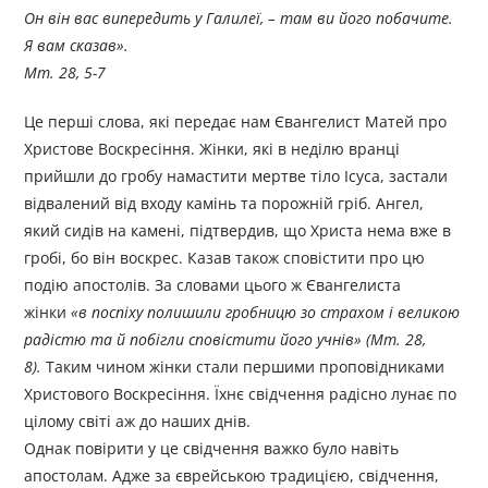
Он він вас випередить у Галилеї, – там ви його побачите.
Я вам сказав».
Мт. 28, 5-7
Це перші слова, які передає нам Євангелист Матей про
Христове Воскресіння. Жінки, які в неділю вранці
прийшли до гробу намастити мертве тіло Ісуса, застали
відвалений від входу камінь та порожній гріб. Ангел,
який сидів на камені, підтвердив, що Христа нема вже в
гробі, бо він воскрес. Казав також сповістити про цю
подію апостолів. За словами цього ж Євангелиста
жінки
«в поспіху полишили гробницю зо страхом і великою
радістю та й побігли сповістити його учнів» (Мт. 28,
8).
Таким чином жінки стали першими проповідниками
Христового Воскресіння. Їхнє свідчення радісно лунає по
цілому світі аж до наших днів.
Однак повірити у це свідчення важко було навіть
апостолам. Адже за єврейською традицією, свідчення,