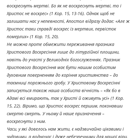
воскреснуть мертві. Бо як не воскреснуть мертві, то і
Христос не воскрес» (1 Кор. 15, 13-16). Однак щоб не
залишати нас у непевності, Апостол відразу додає: «Але ж
Христос таки справді воскрес із мертвих, первісток
померлих» (1 Кор. 15, 20).
Не можна проте обмежити переживання празника
Христового Воскресіння лише до літургійної площини,
навіть до участі у Великодніх богослуженнях. Празник
Христового Воскресіння має бути нашим особистим
духовним поверненням до коріння християнства – до
таємниці порожнього гробу. У Христовому Воскресінні
записується також наша особиста вічність – «Як бо в
Адамі всі вмирають, так у Христі й оживуть усі» (1 Кор.
15, 22). Віримо, що Христос воскрес першим, поконавши
смертю смерть. У ньому й наше призначення –
воскреснути з ним.
Часи, у які довелось нам жити, є надзвичайно цікавими і
чудовими, а водночас і дуже небезпечними для нашої віри.