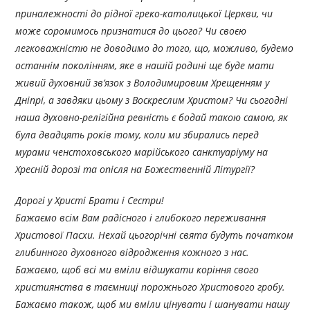
приналежності до рідної греко-католицької Церкви, чи
може соромимось признатися до цього? Чи своєю
легковажністю не доводимо до того, що, можливо, будемо
останнім поколінням, яке в нашій родині ще буде мати
живий духовний зв’язок з Володимировим Хрещенням у
Дніпрі, а завдяки цьому з Воскреслим Христом? Чи сьогодні
наша духовно-релігійна ревність є бодай такою самою, як
була двадцять років тому, коли ми збирались перед
мурами ченстоховського марійського санктуаріуму на
Хресній дорозі та опісля на Божественній Літургії?
Дорогі у Христі Брати і Сестри!
Бажаємо всім Вам радісного і глибокого переживання
Христової Пасхи. Нехай цьогорічні свята будуть початком
глибинного духовного відродження кожного з нас.
Бажаємо, щоб всі ми вміли відшукати коріння свого
християнства в таємниці порожнього Христового гробу.
Бажаємо також, щоб ми вміли цінувати і шанувати нашу