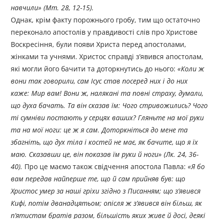
навчили» (Мт. 28, 12-15).
Однак, крім факту порожнього гробу, тим що остаточно
переконало апостолів у правдивості слів про Христове
Воскресіння, були появи Христа перед апостолами,
жінками та учнями. Христос справді з’явився апостолам,
які могли його бачити та доторкнутись до нього:
«Коли ж
вони так говорили, сам Ісус став посеред них і до них
каже: Мир вам! Вони ж, налякані та повні страху, думали,
що духа бачать. Та він сказав їм: Чого стривожились? Чого
ті сумніви постають у серцях ваших? Гляньте на мої руки
та на мої ноги: це ж я сам. Доторкніться до мене та
збагніть, що дух тіла і костей не має, як бачите, що я їх
маю. Сказавши це, він показав їм руки й ноги» (Лк. 24, 36-
40).
Про це маємо також свідчення апостола Павла:
«Я бо
вам передав найперше те, що й сам прийняв був: що
Христос умер за наші гріхи згідно з Писанням; що з’явився
Кифі, потім дванадцятьом; опісля ж з’явився він більш, як
п’ятистам братів разом, більшість яких живе й досі, деякі