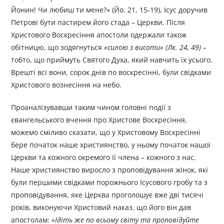
Йонин! Чи любиш ти мене?» (Йо. 21, 15-19), Ісус доручив
Петрові бути пастирем його стада – Церкви. Після
Христового Воскресіння апостоли одержали також
обітницю, що зодягнуться
«силою з висоти» (Лк. 24, 49)
–
тобто, що приймуть Святого Духа, який навчить їх усього.
Врешті всі вони, сорок днів по воскресінні, були свідками
Христового вознесіння на небо.
Проаналізувавши таким чином головні події з
євангельського вчення про Христове Воскресіння,
можемо сміливо сказати, що у Христовому Воскресінні
бере початок наше християнство, у ньому початок нашої
Церкви та кожного окремого її члена – кожного з нас.
Наше християнство виросло з проповідування жінок, які
були першими свідками порожнього Ісусового гробу та з
проповідування, яке Церква проголошує вже дві тисячі
років, виконуючи Христовий наказ, що його він дав
апостолам:
«Ідіть же по всьому світу та проповідуйте