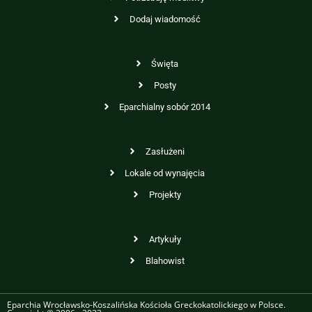
Dodaj wiadomość
Święta
Posty
Eparchialny sobór 2014
Zasłużeni
Lokale od wynajęcia
Projekty
Artykuły
Blahowist
Eparchia Wrocławsko-Koszalińska Kościoła Greckokatolickiego w Polsce.