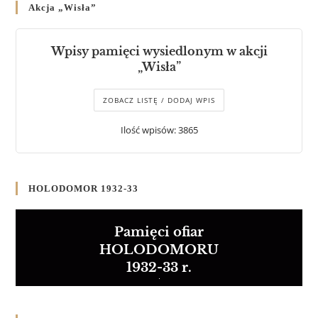
Akcja „Wisła”
Wpisy pamięci wysiedlonym w akcji
„Wisła”
ZOBACZ LISTĘ / DODAJ WPIS
Ilość wpisów: 3865
HOLODOMOR 1932-33
Pamięci ofiar
HOLODOMORU
1932-33 r.