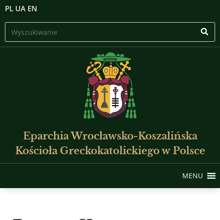
PL
UA
EN
Eparchia Wrocławsko-Koszalińska
Kościoła Greckokatolickiego w Polsce
MENU