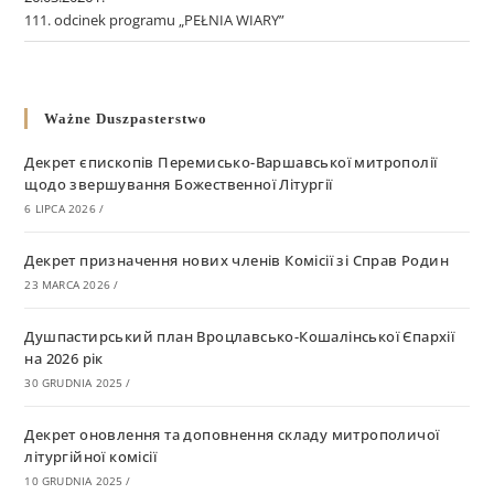
111. odcinek programu „PEŁNIA WIARY”
Ważne Duszpasterstwo
Декрет єпископів Перемисько-Варшавської митрополії
щодо звершування Божественної Літургії
6 LIPCA 2026
/
Декрет призначення нових членів Комісії зі Справ Родин
23 MARCA 2026
/
Душпастирський план Вроцлавсько-Кошалінської Єпархії
на 2026 рік
30 GRUDNIA 2025
/
Декрет оновлення та доповнення складу митрополичої
літургійної комісії
10 GRUDNIA 2025
/