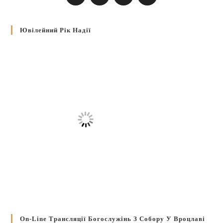
Ювілейний Рік Надії
On-Line Трансляції Богослужінь З Собору У Вроцлаві