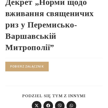
Декрет „Норми щодо
вживання священичих
риз у Перемисько-
Варшавській
Митрополії”
POBIERZ ZAŁĄCZNIK
PODZIEL SIĘ TYM Z INNYMI