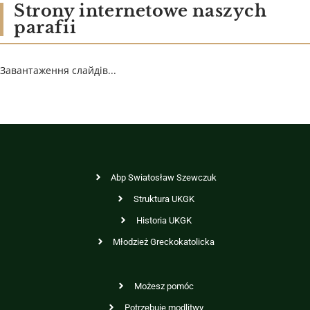
Strony internetowe naszych
parafii
Завантаження слайдів...
Abp Swiatosław Szewczuk
Struktura UKGK
Historia UKGK
Młodzież Greckokatolicka
Możesz pomóc
Potrzebuję modlitwy