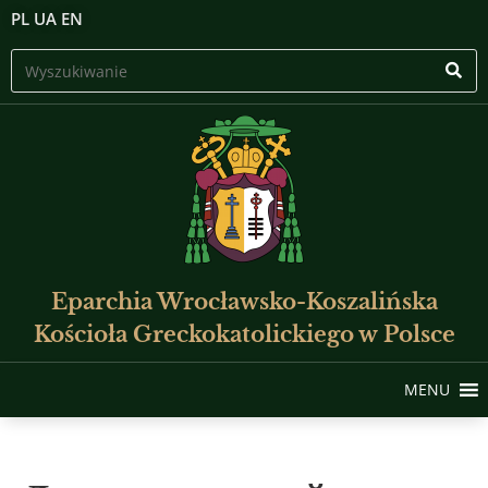
PL
UA
EN
Eparchia Wrocławsko-Koszalińska
Kościoła Greckokatolickiego w Polsce
MENU