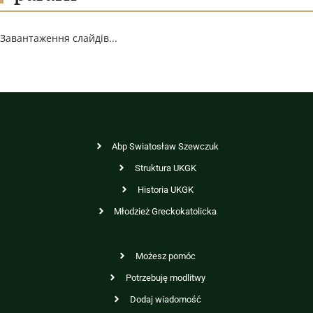
Завантаження слайдів...
Abp Swiatosław Szewczuk
Struktura UKGK
Historia UKGK
Młodzież Greckokatolicka
Możesz pomóc
Potrzebuję modlitwy
Dodaj wiadomość