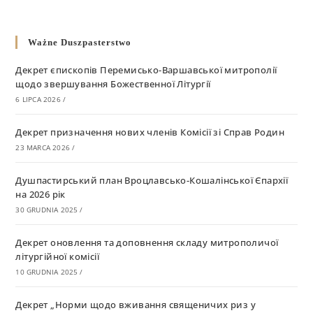
Ważne Duszpasterstwo
Декрет єпископів Перемисько-Варшавської митрополії
щодо звершування Божественної Літургії
6 LIPCA 2026
/
Декрет призначення нових членів Комісії зі Справ Родин
23 MARCA 2026
/
Душпастирський план Вроцлавсько-Кошалінської Єпархії
на 2026 рік
30 GRUDNIA 2025
/
Декрет оновлення та доповнення складу митрополичої
літургійної комісії
10 GRUDNIA 2025
/
Декрет „Норми щодо вживання священичих риз у