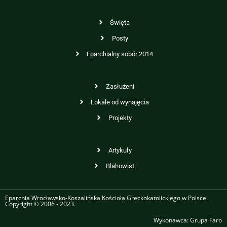
Święta
Posty
Eparchialny sobór 2014
Zasłużeni
Lokale od wynajęcia
Projekty
Artykuły
Blahowist
Eparchia Wrocławsko-Koszalińska Kościoła Greckokatolickiego w Polsce.
Copyright © 2006 - 2023.
Wykonawca:
Grupa Faro