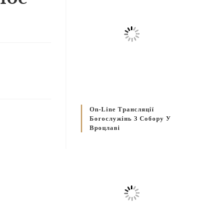
On-Line Трансляції
Богослужінь З Собору У
Вроцлаві