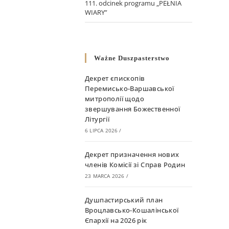
111. odcinek programu „PEŁNIA
WIARY”
Ważne Duszpasterstwo
Декрет єпископів
Перемисько-Варшавської
митрополії щодо
звершування Божественної
Літургії
6 LIPCA 2026
/
Декрет призначення нових
членів Комісії зі Справ Родин
23 MARCA 2026
/
Душпастирський план
Вроцлавсько-Кошалінської
Єпархії на 2026 рік