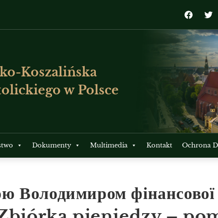
ko-Koszalińska
olickiego w Polsce
stwo
Dokumenty
Multimedia
Kontakt
Ochrona Dz
ю Володимиром фінансової 
/ Zbiórka pieniędzy – p