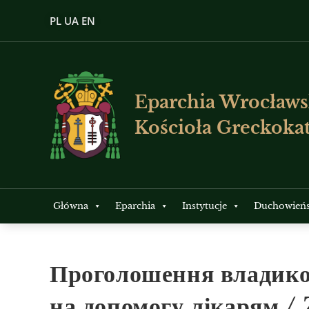
PL
UA
EN
Eparchia Wrocławs
Kościoła Greckokat
Główna
Eparchia
Instytucje
Duchowień
Проголошення владико
на допомогу лікарям 