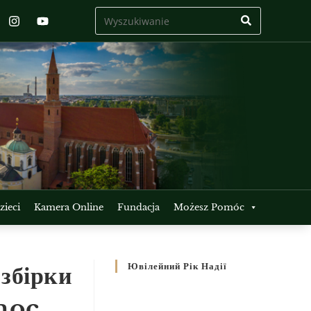
ieci
Kamera Online
Fundacja
Możesz Pomóc
збірки
Ювілейний Рік Надії
omoc