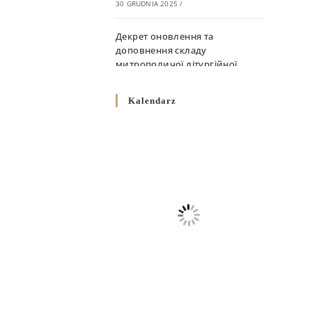
30 GRUDNIA 2025
/
Декрет оновлення та
доповнення складу
митрополичої літургійної
комісії
10 GRUDNIA 2025
/
Kalendarz
Декрет „Норми щодо
вживання священичих риз у
Перемисько-Варшавській
Митрополії”
10 GRUDNIA 2025
/
Декрет про відзначення
Великодня і всіх рухомих
свят за григоріанським
календарем
10 GRUDNIA 2025
/
Декрет проголошення та