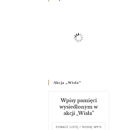
Родин
4 GRUDNIA 2024
/
Декрет владики Володимира
про утворення Комісії до
Справ Молоді та встановленя
складу Катихитичної Комісії
18 PAŹDZIERNIKA 2024
/
Декрет „Проголошення та
оприлюднення постанов
Синоду Єпископів УГКЦ,
який відбувся у Зарваниці, в
Akcja „Wisła”
днях 2-12 липня 2024 р.”
4 PAŹDZIERNIKA 2024
/
Wpisy pamięci
Декрет єпископів
wysiedlonym w
Перемисько-Варшавської
akcji „Wisła”
Митрополії стосовно
звершування Божественної
літургії
ZOBACZ LISTĘ / DODAJ WPIS