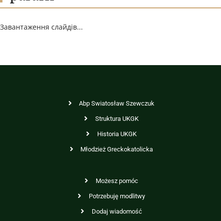
Завантаження слайдів...
Abp Swiatosław Szewczuk
Struktura UKGK
Historia UKGK
Młodzież Greckokatolicka
Możesz pomóc
Potrzebuję modlitwy
Dodaj wiadomość