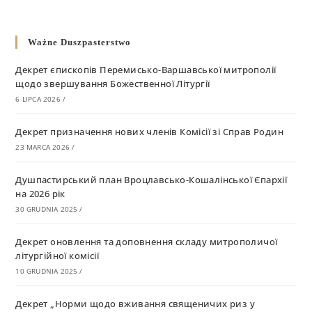
Ważne Duszpasterstwo
Декрет єпископів Перемисько-Варшавської митрополії
щодо звершування Божественної Літургії
6 LIPCA 2026
/
Декрет призначення нових членів Комісії зі Справ Родин
23 MARCA 2026
/
Душпастирський план Вроцлавсько-Кошалінської Єпархії
на 2026 рік
30 GRUDNIA 2025
/
Декрет оновлення та доповнення складу митрополичої
літургійної комісії
10 GRUDNIA 2025
/
Декрет „Норми щодо вживання священичих риз у