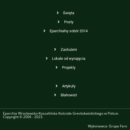
Święta
Posty
Eparchialny sobór 2014
Zasłużeni
Lokale od wynajęcia
Projekty
Artykuły
Blahowist
Eparchia Wrocławsko-Koszalińska Kościoła Greckokatolickiego w Polsce.
Copyright © 2006 - 2023.
Wykonawca:
Grupa Faro