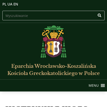
PL
UA
EN
Eparchia Wrocławsko-Koszalińska
Kościoła Greckokatolickiego w Polsce
MENU