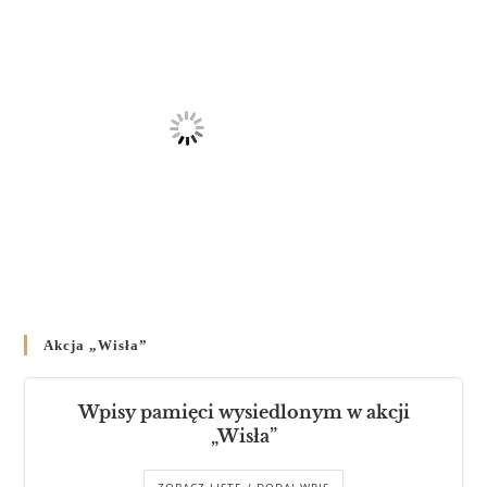
Akcja „Wisła”
Wpisy pamięci wysiedlonym w akcji
„Wisła”