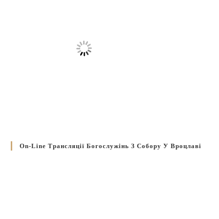
On-Line Трансляції Богослужінь З Собору У Вроцлаві