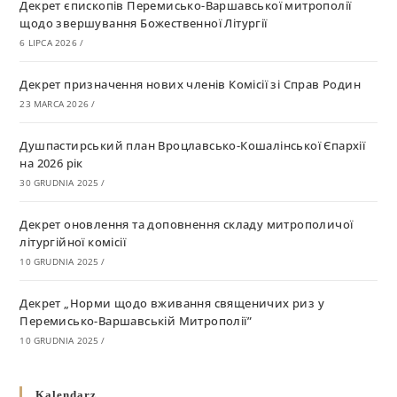
Декрет єпископів Перемисько-Варшавської митрополії
щодо звершування Божественної Літургії
6 LIPCA 2026
/
Декрет призначення нових членів Комісії зі Справ Родин
23 MARCA 2026
/
Душпастирський план Вроцлавсько-Кошалінської Єпархії
на 2026 рік
30 GRUDNIA 2025
/
Декрет оновлення та доповнення складу митрополичої
літургійної комісії
10 GRUDNIA 2025
/
Декрет „Норми щодо вживання священичих риз у
Перемисько-Варшавській Митрополії”
10 GRUDNIA 2025
/
Декрет про відзначення Великодня і всіх рухомих свят за
Kalendarz