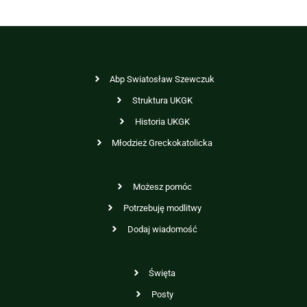
Abp Swiatosław Szewczuk
Struktura UKGK
Historia UKGK
Młodzież Greckokatolicka
Możesz pomóc
Potrzebuję modlitwy
Dodaj wiadomość
Święta
Posty