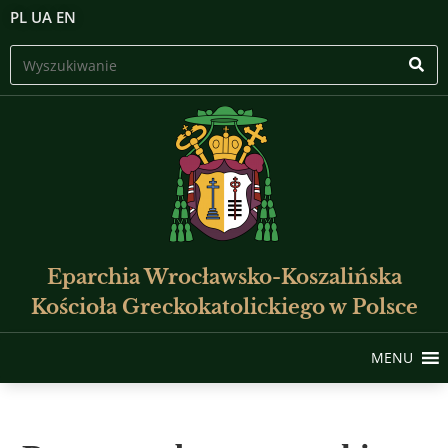
PL
UA
EN
Eparchia Wrocławsko-Koszalińska
Kościoła Greckokatolickiego w Polsce
MENU