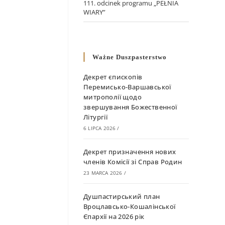
111. odcinek programu „PEŁNIA
WIARY”
Ważne Duszpasterstwo
Декрет єпископів
Перемисько-Варшавської
митрополії щодо
звершування Божественної
Літургії
6 LIPCA 2026
/
Декрет призначення нових
членів Комісії зі Справ Родин
23 MARCA 2026
/
Душпастирський план
Вроцлавсько-Кошалінської
Єпархії на 2026 рік