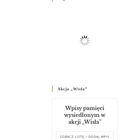
Родин
4 GRUDNIA 2024
/
Декрет владики Володимира
про утворення Комісії до
Справ Молоді та встановленя
складу Катихитичної Комісії
18 PAŹDZIERNIKA 2024
/
Декрет „Проголошення та
оприлюднення постанов
Синоду Єпископів УГКЦ,
який відбувся у Зарваниці, в
Akcja „Wisła”
днях 2-12 липня 2024 р.”
4 PAŹDZIERNIKA 2024
/
Wpisy pamięci
Декрет єпископів
wysiedlonym w
Перемисько-Варшавської
akcji „Wisła”
Митрополії стосовно
звершування Божественної
літургії
ZOBACZ LISTĘ / DODAJ WPIS