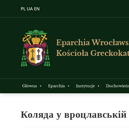
PL
UA
EN
Eparchia Wrocławs
Kościoła Greckokat
Główna
Eparchia
Instytucje
Duchowień
Коляда у вроцлавській 