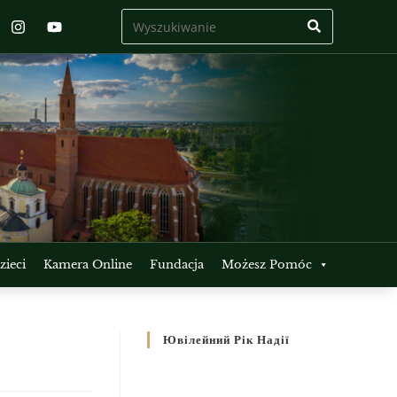
ieci
Kamera Online
Fundacja
Możesz Pomóc
Ювілейний Рік Надії