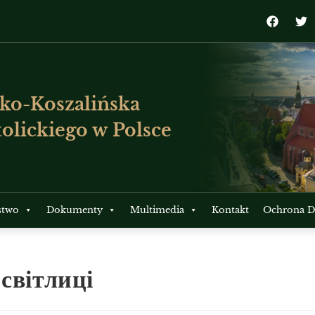
ko-Koszalińska
olickiego w Polsce
stwo
Dokumenty
Multimedia
Kontakt
Ochrona Dz
світлиці