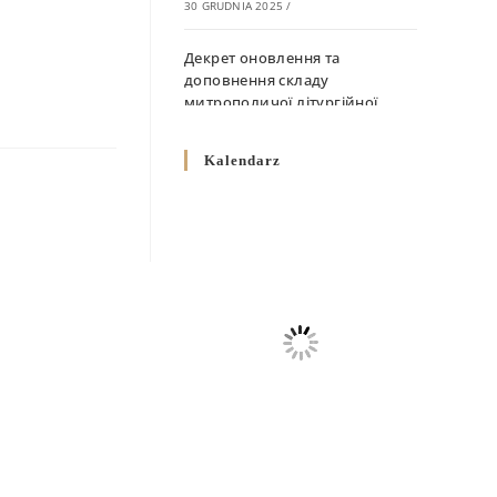
30 GRUDNIA 2025
/
Декрет оновлення та
доповнення складу
митрополичої літургійної
комісії
10 GRUDNIA 2025
/
Kalendarz
Декрет „Норми щодо
вживання священичих риз у
Перемисько-Варшавській
Митрополії”
10 GRUDNIA 2025
/
Декрет про відзначення
Великодня і всіх рухомих
свят за григоріанським
календарем
10 GRUDNIA 2025
/
Декрет проголошення та