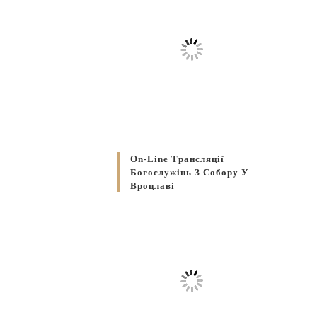
On-Line Трансляції
Богослужінь З Собору У
Вроцлаві