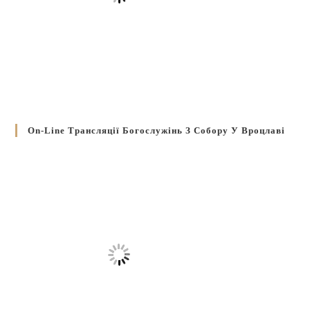
On-Line Трансляції Богослужінь З Собору У Вроцлаві