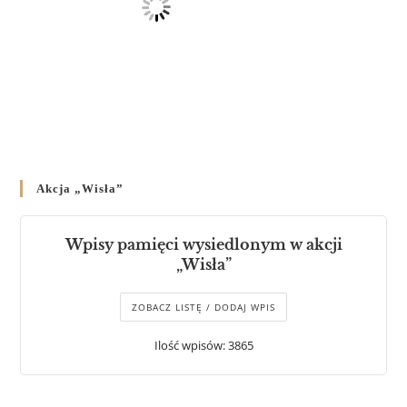
Akcja „Wisła”
Wpisy pamięci wysiedlonym w akcji
„Wisła”
ZOBACZ LISTĘ / DODAJ WPIS
Ilość wpisów: 3865