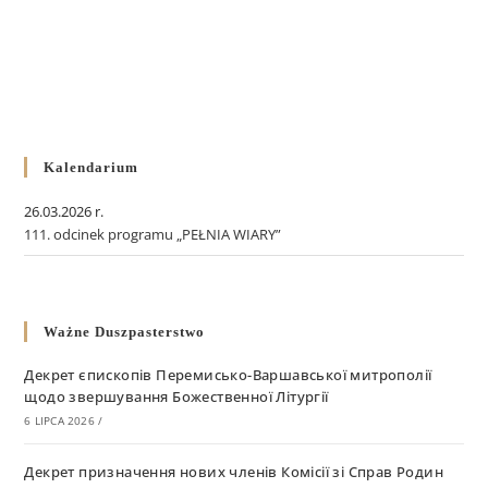
Kalendarium
26.03.2026 r.
111. odcinek programu „PEŁNIA WIARY”
Ważne Duszpasterstwo
Декрет єпископів Перемисько-Варшавської митрополії
щодо звершування Божественної Літургії
6 LIPCA 2026
/
Декрет призначення нових членів Комісії зі Справ Родин