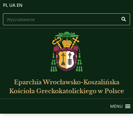
PL
UA
EN
Eparchia Wrocławsko-Koszalińska
Kościoła Greckokatolickiego w Polsce
MENU