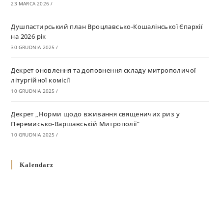
23 MARCA 2026
/
Душпастирський план Вроцлавсько-Кошалінської Єпархії
на 2026 рік
30 GRUDNIA 2025
/
Декрет оновлення та доповнення складу митрополичої
літургійної комісії
10 GRUDNIA 2025
/
Декрет „Норми щодо вживання священичих риз у
Перемисько-Варшавській Митрополії”
10 GRUDNIA 2025
/
Декрет про відзначення Великодня і всіх рухомих свят за
Kalendarz
григоріанським календарем
10 GRUDNIA 2025
/
Декрет проголошення та оприлюдення постанов Синоду
Єпископів УГКЦ як зобов’язуючі на території