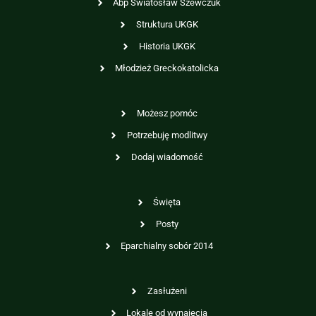
Abp Swiatosław Szewczuk
Struktura UKGK
Historia UKGK
Młodzież Greckokatolicka
Możesz pomóc
Potrzebuję modlitwy
Dodaj wiadomość
Święta
Posty
Eparchialny sobór 2014
Zasłużeni
Lokale od wynajęcia