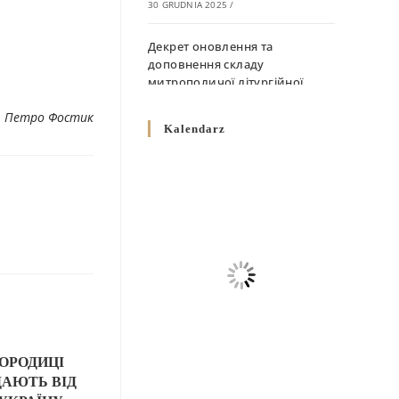
30 GRUDNIA 2025
/
Декрет оновлення та
доповнення складу
митрополичої літургійної
комісії
. Петро Фостик
10 GRUDNIA 2025
/
Kalendarz
Декрет „Норми щодо
вживання священичих риз у
Перемисько-Варшавській
Митрополії”
10 GRUDNIA 2025
/
Декрет про відзначення
Великодня і всіх рухомих
свят за григоріанським
календарем
10 GRUDNIA 2025
/
ГОРОДИЦІ
ДАЮТЬ ВІД
Декрет проголошення та