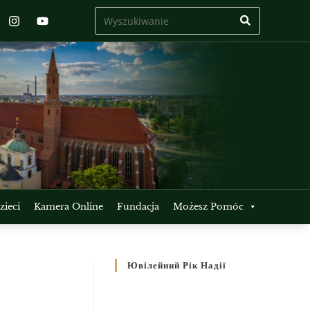
ieci
Kamera Online
Fundacja
Możesz Pomóc
Ювілейний Рік Надії