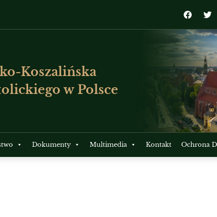
ko-Koszalińska
olickiego w Polsce
stwo
Dokumenty
Multimedia
Kontakt
Ochrona Dz