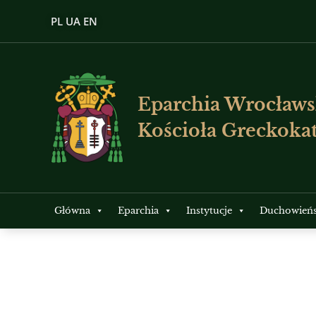
PL
UA
EN
Eparchia Wrocławs
Kościoła Greckokat
Główna
Eparchia
Instytucje
Duchowień