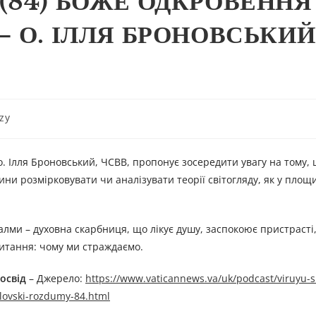
(84) БОЖЕ ОДКРОВЕННЯ 
 О. ІЛЛЯ БРОНОВСЬКИЙ
zy
о. Ілля Броновський, ЧСВВ, пропонує зосередити увагу на тому,
ини розмірковувати чи аналізувати теорії світогляду, як у площи
алми – духовна скарбниця, що лікує душу, заспокоює пристрасті
питання: чому ми страждаємо.
освід
– Джерелo:
https://www.vaticannews.va/uk/podcast/viruyu-
lovski-rozdumy-84.html