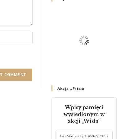
Родин
4 GRUDNIA 2024
/
Декрет владики Володимира
про утворення Комісії до
Справ Молоді та встановленя
складу Катихитичної Комісії
18 PAŹDZIERNIKA 2024
/
Декрет „Проголошення та
оприлюднення постанов
Синоду Єпископів УГКЦ,
який відбувся у Зарваниці, в
Akcja „Wisła”
днях 2-12 липня 2024 р.”
4 PAŹDZIERNIKA 2024
/
Wpisy pamięci
Декрет єпископів
wysiedlonym w
Перемисько-Варшавської
akcji „Wisła”
Митрополії стосовно
звершування Божественної
літургії
ZOBACZ LISTĘ / DODAJ WPIS