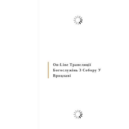
On-Line Трансляції
Богослужінь З Собору У
Вроцлаві