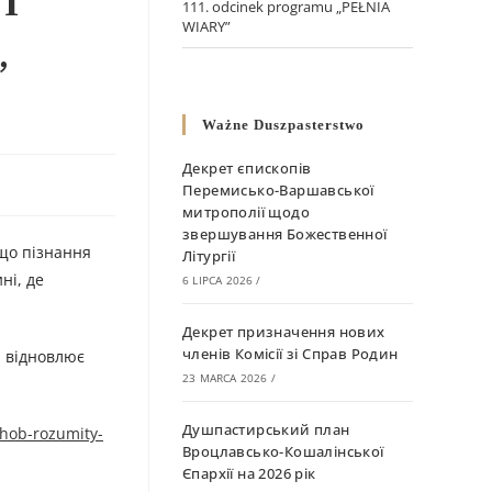
І
111. odcinek programu „PEŁNIA
WIARY”
,
Ważne Duszpasterstwo
Декрет єпископів
Перемисько-Варшавської
митрополії щодо
звершування Божественної
 що пізнання
Літургії
ні, де
6 LIPCA 2026
/
Декрет призначення нових
членів Комісії зі Справ Родин
, відновлює
23 MARCA 2026
/
Душпастирський план
shob-rozumity-
Вроцлавсько-Кошалінської
Єпархії на 2026 рік