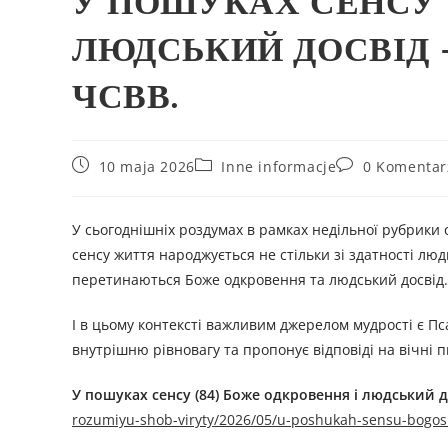
У ПОШУКАХ СЕНСУ 
ЛЮДСЬКИЙ ДОСВІД –
ЧСВВ.
10 maja 2026
Inne informacje
0 Komentar
У сьогоднішніх роздумах в рамках недільної рубрики 
сенсу життя народжується не стільки зі здатності люд
перетинаються Боже одкровення та людський досвід.
І в цьому контексті важливим джерелом мудрості є Пс
внутрішню рівновагу та пропонує відповіді на вічні 
У пошуках сенсу (84) Боже одкровення і людський д
rozumiyu-shob-viryty/2026/05/u-poshukah-sensu-bogos