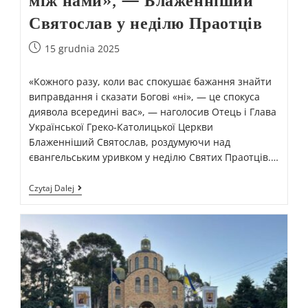
між нами», — Блаженніший
Святослав у неділю Праотців
15 grudnia 2025
«Кожного разу, коли вас спокушає бажання знайти
виправдання і сказати Богові «ні», — це спокуса
диявола всередині вас», — наголосив Отець і Глава
Української Греко-Католицької Церкви
Блаженніший Святослав, роздумуючи над
євангельським уривком у неділю Святих Праотців.…
Czytaj Dalej