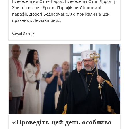
Всечесніший Отче Парох, Всечесніші Отці, Дорогі у
Христі сестри і брати, Парафіяни Лігницької
парафії, Дорогі Боднарчане, які приїхали на цей
празник з Лемківщини…
Czytaj Dalej
«Проведіть цей день особливо