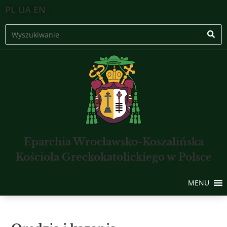
PL
UA
EN
Eparchia Wrocławsko-Koszalińska
Kościoła Greckokatolickiego w Polsce
MENU