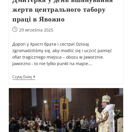
жертв центрального табору
праці в Явожно
29 września 2025
Дорогі у Христі брати і сестри! Dzisiaj
zgromadziliśmy się, aby modlić się i uczcić pamięć
ofiar tragicznego miejsca – obozu w Jaworznie.
Jaworzno - to nie tylko punkt na mapie.…
Czytaj Dalej