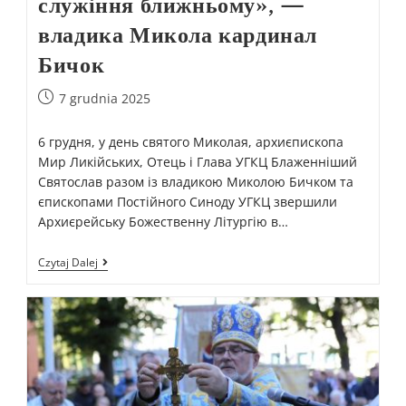
служіння ближньому», —
владика Микола кардинал
Бичок
7 grudnia 2025
6 грудня, у день святого Миколая, архиєпископа
Мир Ликійських, Отець і Глава УГКЦ Блаженніший
Святослав разом із владикою Миколою Бичком та
єпископами Постійного Синоду УГКЦ звершили
Архиєрейську Божественну Літургію в…
Czytaj Dalej