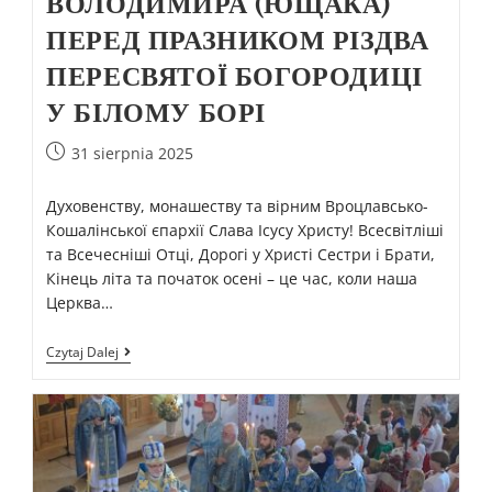
ВОЛОДИМИРА (ЮЩАКА)
ПЕРЕД ПРАЗНИКОМ РІЗДВА
ПЕРЕСВЯТОЇ БОГОРОДИЦІ
У БІЛОМУ БОРІ
31 sierpnia 2025
Духовенству, монашеству та вірним Вроцлавсько-
Кошалінської єпархії Слава Ісусу Христу! Всесвітліші
та Всечесніші Отці, Дорогі у Христі Сестри і Брати,
Кінець літа та початок осені – це час, коли наша
Церква…
Czytaj Dalej