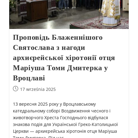
Проповідь Блаженнішого
Святослава з нагоди
архиєрейської хіротонії отця
Маріуша Томи Дмитерка у
Вроцлаві
17 września 2025
13 вересня 2025 року у Вроцлавському
катедральному соборі Воздвиження чесного і
животворчого Хреста Господнього відбулася
знакова подія для Української Греко-Католицької
Церкви — архиєрейська хіротонія отця Маріуша
Томи Дмитерка. Під час…