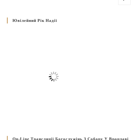
Ювілейний Рік Надії
On-Line Трансляції Богослужінь З Собору У Вроцлаві