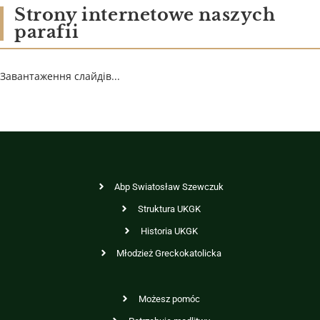
Strony internetowe naszych
parafii
Завантаження слайдів...
Abp Swiatosław Szewczuk
Struktura UKGK
Historia UKGK
Młodzież Greckokatolicka
Możesz pomóc