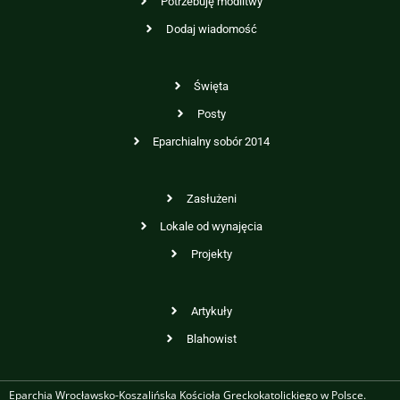
Potrzebuję modlitwy
Dodaj wiadomość
Święta
Posty
Eparchialny sobór 2014
Zasłużeni
Lokale od wynajęcia
Projekty
Artykuły
Blahowist
Eparchia Wrocławsko-Koszalińska Kościoła Greckokatolickiego w Polsce.