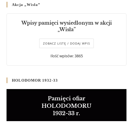
Akcja „Wisła”
Wpisy pamięci wysiedlonym w akcji
„Wisła”
ZOBACZ LISTĘ / DODAJ WPIS
Ilość wpisów: 3865
HOLODOMOR 1932-33
Pamięci ofiar
HOLODOMORU
1932-33 r.