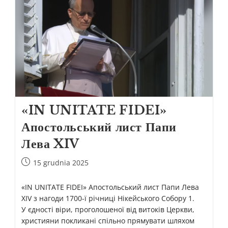
«IN UNITATE FIDEI»
Апостольський лист Папи
Лева XIV
15 grudnia 2025
«IN UNITATE FIDEI» Апостольський лист Папи Лева
XIV з нагоди 1700-ї річниці Нікейського Cобору 1.
У єдності віри, проголошеної від витоків Церкви,
християни покликані спільно прямувати шляхом