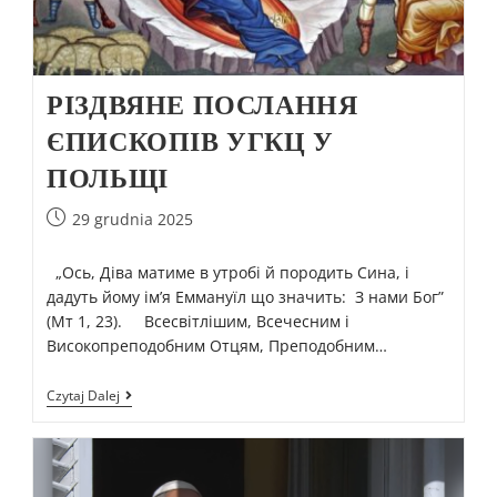
РІЗДВЯНЕ ПОСЛАННЯ
ЄПИСКОПІВ УГКЦ У
ПОЛЬЩІ
29 grudnia 2025
„Ось, Діва матиме в утробі й породить Cина, і
дадуть йому ім’я Еммануїл що значить: З нами Бог”
(Мт 1, 23). Всесвітлішим, Всечесним і
Високопреподобним Отцям, Преподобним…
Czytaj Dalej