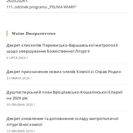
26.03.2026 r.
111. odcinek programu „PEŁNIA WIARY”
Ważne Duszpasterstwo
Декрет єпископів Перемисько-Варшавської митрополії
щодо звершування Божественної Літургії
6 LIPCA 2026
/
Декрет призначення нових членів Комісії зі Справ Родин
23 MARCA 2026
/
Душпастирський план Вроцлавсько-Кошалінської Єпархії
на 2026 рік
30 GRUDNIA 2025
/
Декрет оновлення та доповнення складу митрополичої
літургійної комісії
10 GRUDNIA 2025
/