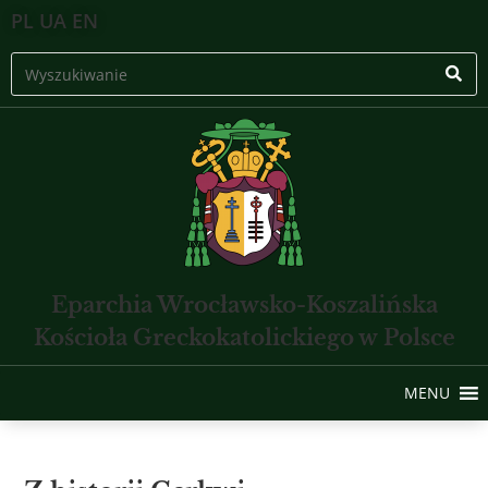
PL
UA
EN
Eparchia Wrocławsko-Koszalińska
Kościoła Greckokatolickiego w Polsce
MENU