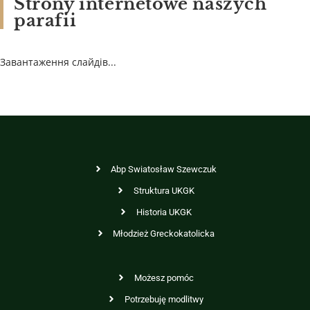
Strony internetowe naszych
parafii
Завантаження слайдів...
Abp Swiatosław Szewczuk
Struktura UKGK
Historia UKGK
Młodzież Greckokatolicka
Możesz pomóc
Potrzebuję modlitwy