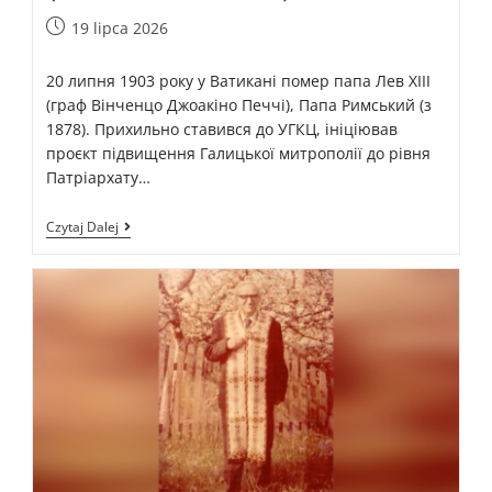
19 lipca 2026
20 липня 1903 року у Ватикані помер папа Лев ХІІІ
(граф Вінченцо Джоакіно Печчі), Папа Римський (з
1878). Прихильно ставився до УГКЦ, ініціював
проєкт підвищення Галицької митрополії до рівня
Патріархату…
Czytaj Dalej