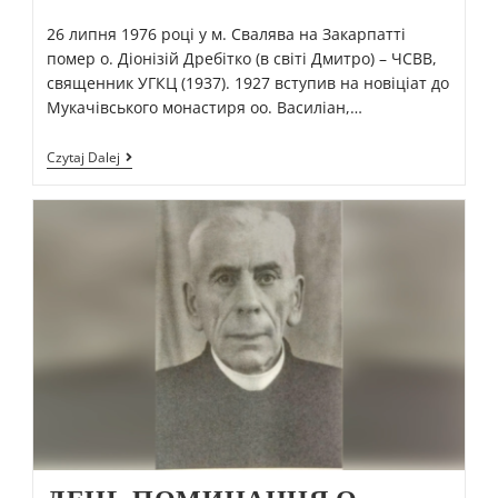
26 липня 1976 році у м. Свалява на Закарпатті
помер о. Діонізій Дребітко (в світі Дмитро) – ЧСВВ,
священник УГКЦ (1937). 1927 вступив на новіціат до
Мукачівського монастиря оо. Василіан,…
Czytaj Dalej