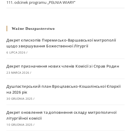
111. odcinek programu „PEŁNIA WIARY”
Ważne Duszpasterstwo
Декрет єпископів Перемисько-Варшавської митрополії
щодо звершування Божественної Літургії
6 LIPCA 2026
/
Декрет призначення нових членів Комісії зі Справ Родин
23 MARCA 2026
/
Душпастирський план Вроцлавсько-Кошалінської Єпархії
на 2026 рік
30 GRUDNIA 2025
/
Декрет оновлення та доповнення складу митрополичої
літургійної комісії
10 GRUDNIA 2025
/