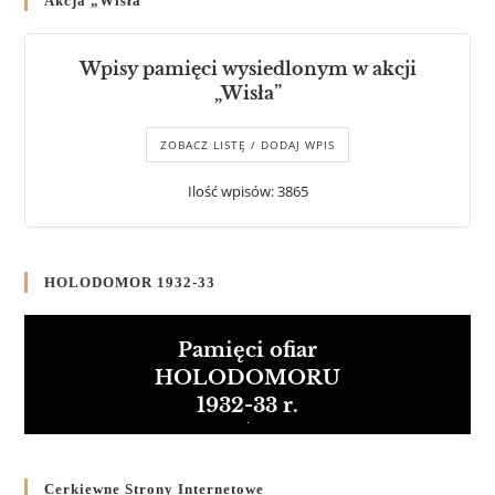
Akcja „Wisła”
Wpisy pamięci wysiedlonym w akcji
„Wisła”
ZOBACZ LISTĘ / DODAJ WPIS
Ilość wpisów: 3865
HOLODOMOR 1932-33
Pamięci ofiar
HOLODOMORU
1932-33 r.
Cerkiewne Strony Internetowe