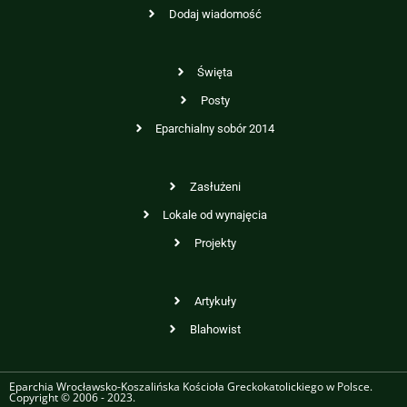
Dodaj wiadomość
Święta
Posty
Eparchialny sobór 2014
Zasłużeni
Lokale od wynajęcia
Projekty
Artykuły
Blahowist
Eparchia Wrocławsko-Koszalińska Kościoła Greckokatolickiego w Polsce.
Copyright © 2006 - 2023.