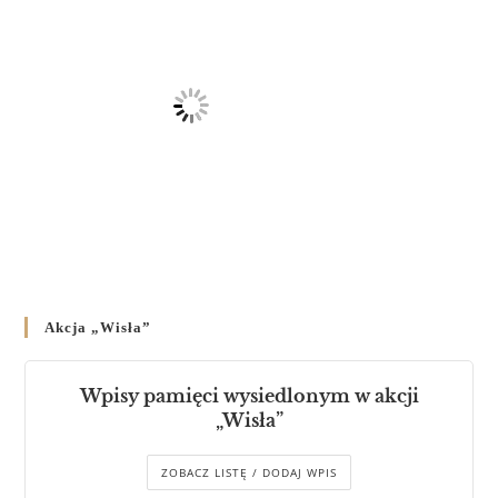
Akcja „Wisła”
Wpisy pamięci wysiedlonym w akcji
„Wisła”
ZOBACZ LISTĘ / DODAJ WPIS