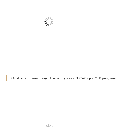
On-Line Трансляції Богослужінь З Собору У Вроцлаві