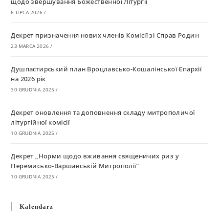
щодо звершування Божественної Літургії
6 LIPCA 2026
/
Декрет призначення нових членів Комісії зі Справ Родин
23 MARCA 2026
/
Душпастирський план Вроцлавсько-Кошалінської Єпархії
на 2026 рік
30 GRUDNIA 2025
/
Декрет оновлення та доповнення складу митрополичої
літургійної комісії
10 GRUDNIA 2025
/
Декрет „Норми щодо вживання священичих риз у
Перемисько-Варшавській Митрополії”
10 GRUDNIA 2025
/
Декрет про відзначення Великодня і всіх рухомих свят за
Kalendarz
григоріанським календарем