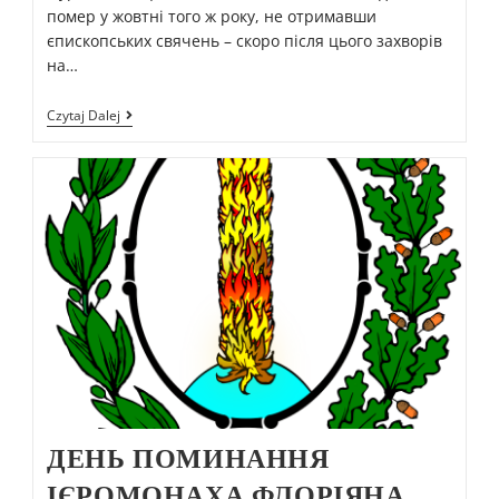
помер у жовтні того ж року, не отримавши
єпископських свячень – скоро після цього захворів
на…
Czytaj Dalej
ДЕНЬ ПОМИНАННЯ
ІЄРОМОНАХА ФЛОРІЯНА