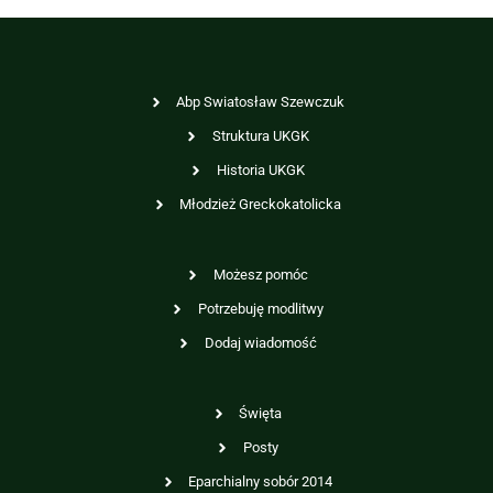
Abp Swiatosław Szewczuk
Struktura UKGK
Historia UKGK
Młodzież Greckokatolicka
Możesz pomóc
Potrzebuję modlitwy
Dodaj wiadomość
Święta
Posty
Eparchialny sobór 2014