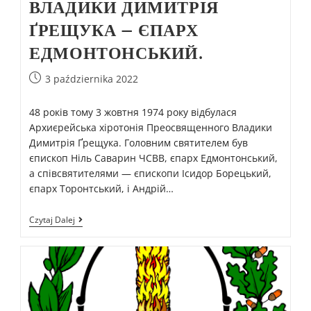
ВЛАДИКИ ДИМИТРІЯ
ҐРЕЩУКА – ЄПАРХ
ЕДМОНТОНСЬКИЙ.
3 października 2022
48 років тому 3 жовтня 1974 року відбулася
Архиєрейська хіротонія Преосвященного Владики
Димитрія Ґрещука. Головним святителем був
єпископ Ніль Саварин ЧСВВ, єпарх Едмонтонський,
а співсвятителями — єпископи Ісидор Борецький,
єпарх Торонтський, і Андрій…
Czytaj Dalej