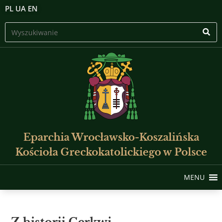
PL
UA
EN
Eparchia Wrocławsko-Koszalińska
Kościoła Greckokatolickiego w Polsce
MENU