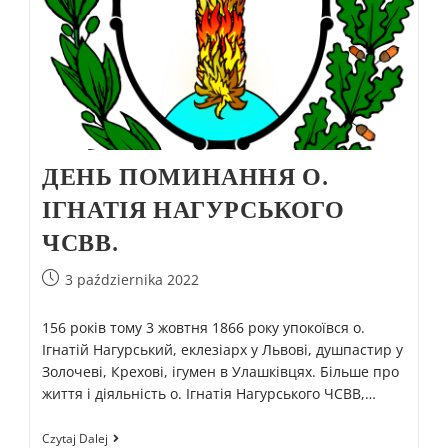
ДЕНЬ ПОМИНАННЯ О.
ІГНАТІЯ НАГУРСЬКОГО
ЧСВВ.
3 października 2022
156 років тому 3 жовтня 1866 року упокоївся о.
Ігнатій Нагурський, еклезіарх у Львові, душпастир у
Золочеві, Крехові, ігумен в Улашківцях. Більше про
життя і діяльність о. Ігнатія Нагурського ЧСВВ,…
Czytaj Dalej