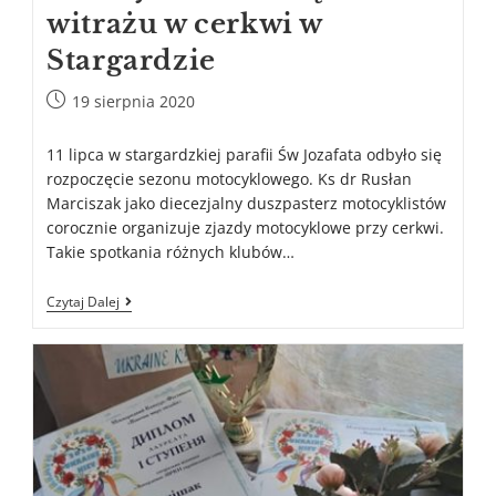
witrażu w cerkwi w
Stargardzie
19 sierpnia 2020
11 lipca w stargardzkiej parafii Św Jozafata odbyło się
rozpoczęcie sezonu motocyklowego. Ks dr Rusłan
Marciszak jako diecezjalny duszpasterz motocyklistów
corocznie organizuje zjazdy motocyklowe przy cerkwi.
Takie spotkania różnych klubów…
Czytaj Dalej