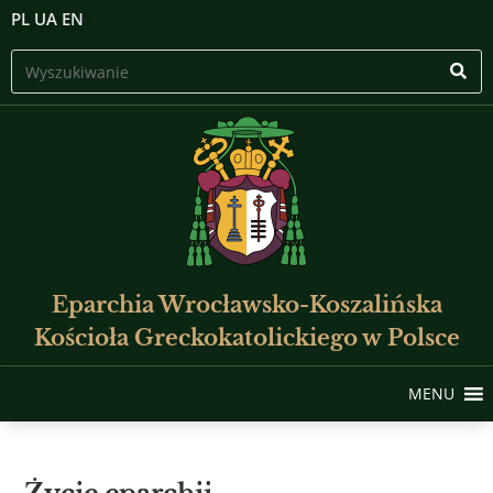
PL
UA
EN
Eparchia Wrocławsko-Koszalińska
Kościoła Greckokatolickiego w Polsce
MENU