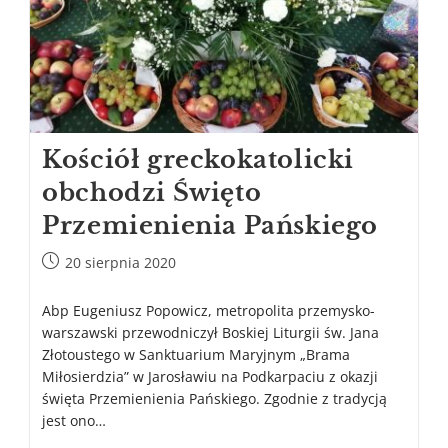
Kościół greckokatolicki
obchodzi Święto
Przemienienia Pańskiego
20 sierpnia 2020
Abp Eugeniusz Popowicz, metropolita przemysko-
warszawski przewodniczył Boskiej Liturgii św. Jana
Złotoustego w Sanktuarium Maryjnym „Brama
Miłosierdzia” w Jarosławiu na Podkarpaciu z okazji
święta Przemienienia Pańskiego. Zgodnie z tradycją
jest ono…