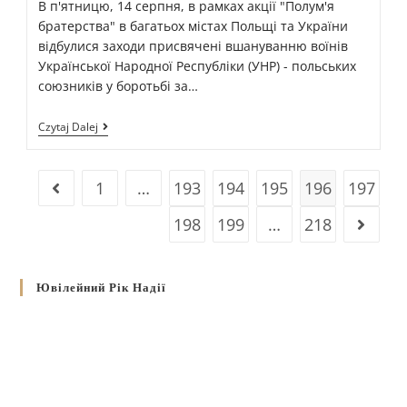
В п'ятницю, 14 серпня, в рамках акції "Полум'я
братерства" в багатьох містах Польщі та України
відбулися заходи присвячені вшануванню воїнів
Української Народної Республіки (УНР) - польських
союзників у боротьбі за…
Czytaj Dalej
1
…
193
194
195
196
197
198
199
…
218
Ювілейний Рік Надії