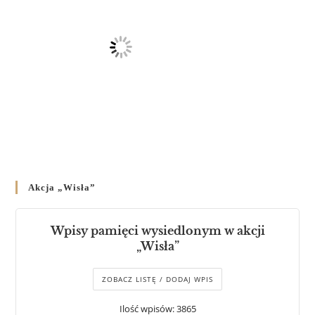
Akcja „Wisła”
Wpisy pamięci wysiedlonym w akcji
„Wisła”
ZOBACZ LISTĘ / DODAJ WPIS
Ilość wpisów: 3865