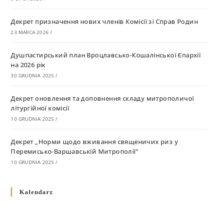
Декрет призначення нових членів Комісії зі Справ Родин
23 MARCA 2026
/
Душпастирський план Вроцлавсько-Кошалінської Єпархії
на 2026 рік
30 GRUDNIA 2025
/
Декрет оновлення та доповнення складу митрополичої
літургійної комісії
10 GRUDNIA 2025
/
Декрет „Норми щодо вживання священичих риз у
Перемисько-Варшавській Митрополії”
10 GRUDNIA 2025
/
Декрет про відзначення Великодня і всіх рухомих свят за
Kalendarz
григоріанським календарем
10 GRUDNIA 2025
/