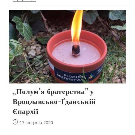
„Полум’я братерства” у
Вроцлавсько-Ґданській
Єпархії
17 sierpnia 2020