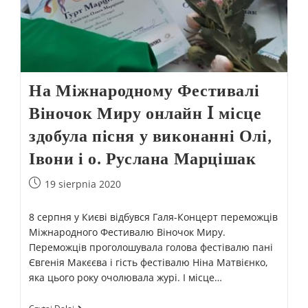
На Міжнародному Фестивалі
Віночок Миру онлайн I місце
здобула пісня у виконанні Олі,
Івони і о. Руслана Марцішак
19 sierpnia 2020
8 серпня у Києві відбувся Галя-Концерт переможців
Міжнародного Фестивалю Віночок Миру.
Переможців проголошувала голова фестівалю пані
Євгенія Макєєва і гість фестівалю Ніна Матвієнко,
яка цього року очолювала журі. I місце…