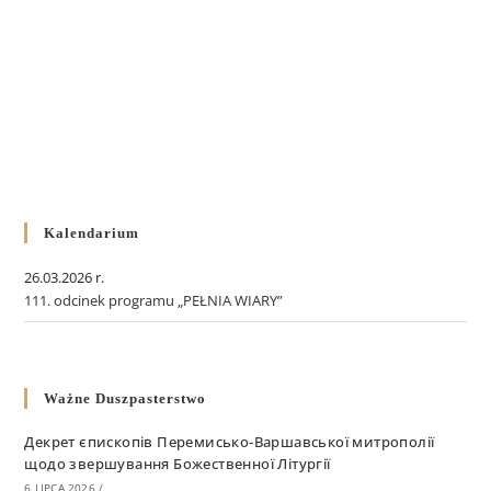
Kalendarium
26.03.2026 r.
111. odcinek programu „PEŁNIA WIARY”
Ważne Duszpasterstwo
Декрет єпископів Перемисько-Варшавської митрополії
щодо звершування Божественної Літургії
6 LIPCA 2026
/