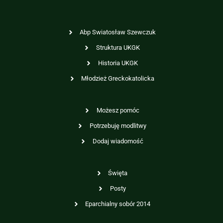
Abp Swiatosław Szewczuk
Struktura UKGK
Historia UKGK
Młodzież Greckokatolicka
Możesz pomóc
Potrzebuję modlitwy
Dodaj wiadomość
Święta
Posty
Eparchialny sobór 2014