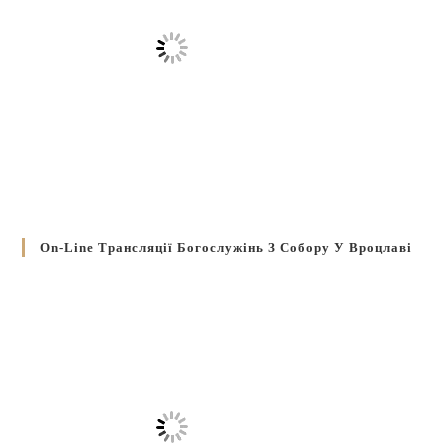
On-Line Трансляції Богослужінь З Собору У Вроцлаві