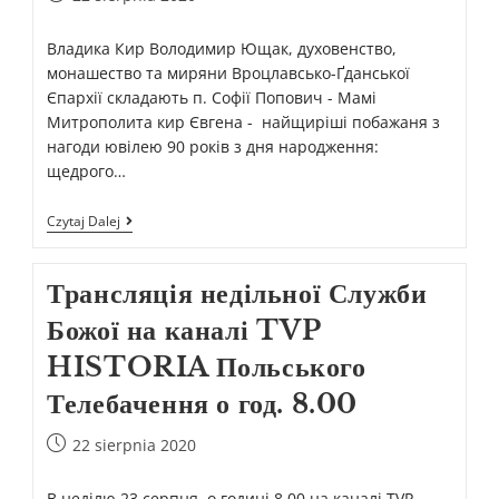
Владика Кир Володимир Ющак, духовенство,
монашество та миряни Вроцлавсько-Ґданської
Єпархії складають п. Софії Попович - Мамі
Митрополита кир Євгена - найщиріші побажаня з
нагоди ювілею 90 років з дня народження:
щедрого…
Czytaj Dalej
Трансляція недільної Служби
Божої на каналі TVP
HISTORIA Польського
Телебачення о год. 8.00
22 sierpnia 2020
В неділю 23 серпня, о годині 8.00 на каналі TVP