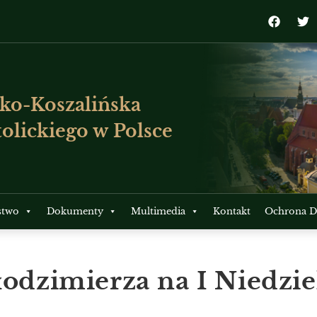
ko-Koszalińska
olickiego w Polsce
stwo
Dokumenty
Multimedia
Kontakt
Ochrona Dz
odzimierza na I Niedzie