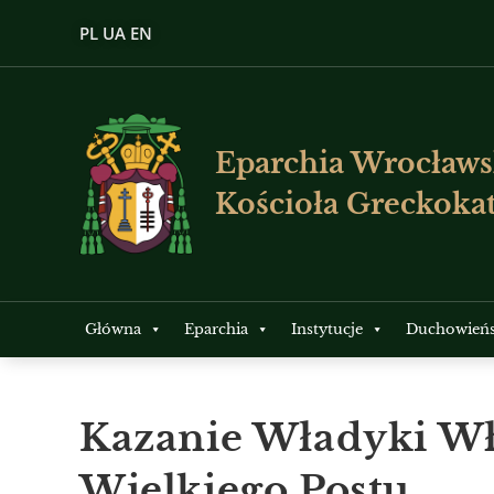
PL
UA
EN
Eparchia Wrocławs
Kościoła Greckokat
Główna
Eparchia
Instytucje
Duchowień
Kazanie Władyki Wł
Wielkiego Postu