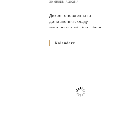
30 GRUDNIA 2025
/
Декрет оновлення та
доповнення складу
митрополичої літургійної
комісії
10 GRUDNIA 2025
/
Kalendarz
Декрет „Норми щодо
вживання священичих риз у
Перемисько-Варшавській
Митрополії”
10 GRUDNIA 2025
/
Декрет про відзначення
Великодня і всіх рухомих
свят за григоріанським
календарем
10 GRUDNIA 2025
/
Декрет проголошення та