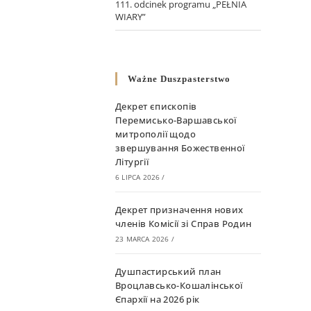
111. odcinek programu „PEŁNIA
WIARY”
Ważne Duszpasterstwo
Декрет єпископів
Перемисько-Варшавської
митрополії щодо
звершування Божественної
Літургії
6 LIPCA 2026
/
Декрет призначення нових
членів Комісії зі Справ Родин
23 MARCA 2026
/
Душпастирський план
Вроцлавсько-Кошалінської
Єпархії на 2026 рік