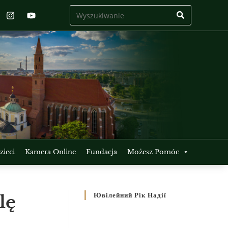
ieci
Kamera Online
Fundacja
Możesz Pomóc
lę
Ювілейний Рік Надії