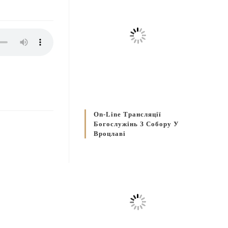
On-Line Трансляції
Богослужінь З Собору У
Вроцлаві