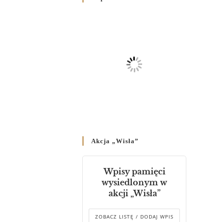
Родин
4 GRUDNIA 2024
/
Декрет владики Володимира
про утворення Комісії до
Справ Молоді та встановленя
складу Катихитичної Комісії
18 PAŹDZIERNIKA 2024
/
Декрет „Проголошення та
оприлюднення постанов
Синоду Єпископів УГКЦ,
який відбувся у Зарваниці, в
Akcja „Wisła”
днях 2-12 липня 2024 р.”
4 PAŹDZIERNIKA 2024
/
Wpisy pamięci
Декрет єпископів
wysiedlonym w
Перемисько-Варшавської
akcji „Wisła”
Митрополії стосовно
звершування Божественної
літургії
ZOBACZ LISTĘ / DODAJ WPIS