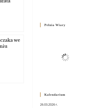
afata
Pełnia Wiary
zczaka we
aniu
Kalendarium
26.03.2026 r.