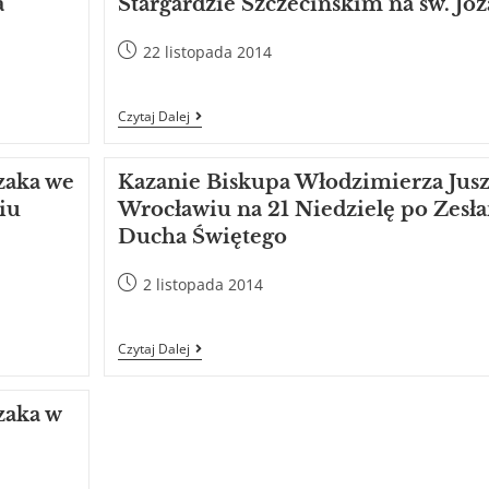
a
Stargardzie Szczecińskim na św. Joz
22 listopada 2014
Czytaj Dalej
zaka we
Kazanie Biskupa Włodzimierza Jus
iu
Wrocławiu na 21 Niedzielę po Zesł
Ducha Świętego
2 listopada 2014
Czytaj Dalej
zaka w