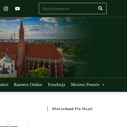
ieci
Kamera Online
Fundacja
Możesz Pomóc
Ювілейний Рік Надії