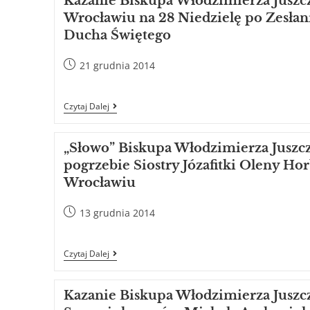
Kazanie Biskupa Włodzimierza Juszc
Wrocławiu na 28 Niedzielę po Zesłan
Ducha Świętego
21 grudnia 2014
Czytaj Dalej
„Słowo” Biskupa Włodzimierza Juszc
pogrzebie Siostry Józafitki Oleny Ho
Wrocławiu
13 grudnia 2014
Czytaj Dalej
Kazanie Biskupa Włodzimierza Juszc