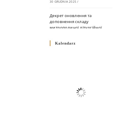
30 GRUDNIA 2025
/
Декрет оновлення та
доповнення складу
митрополичої літургійної
комісії
10 GRUDNIA 2025
/
Kalendarz
Декрет „Норми щодо
вживання священичих риз у
Перемисько-Варшавській
Митрополії”
10 GRUDNIA 2025
/
Декрет про відзначення
Великодня і всіх рухомих
свят за григоріанським
календарем
10 GRUDNIA 2025
/
Декрет проголошення та