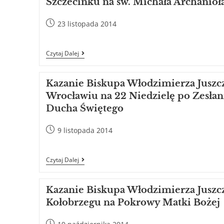
Szczecinku na św. Michała Archanioł
23 listopada 2014
Czytaj Dalej
Kazanie Biskupa Włodzimierza Juszc
Wrocławiu na 22 Niedzielę po Zesłan
Ducha Świętego
9 listopada 2014
Czytaj Dalej
Kazanie Biskupa Włodzimierza Juszc
Kołobrzegu na Pokrowy Matki Bożej