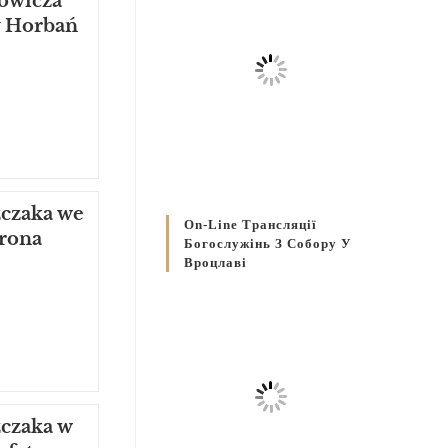
owicza
ny Horbań
zczaka we
On-Line Трансляції
trona
Богослужінь З Собору У
Вроцлаві
zczaka w