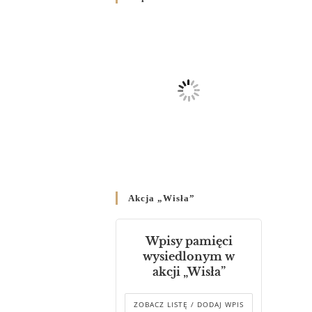
Родин
4 GRUDNIA 2024
/
Декрет владики Володимира
про утворення Комісії до
Справ Молоді та встановленя
складу Катихитичної Комісії
18 PAŹDZIERNIKA 2024
/
Декрет „Проголошення та
оприлюднення постанов
Синоду Єпископів УГКЦ,
який відбувся у Зарваниці, в
Akcja „Wisła”
днях 2-12 липня 2024 р.”
4 PAŹDZIERNIKA 2024
/
Wpisy pamięci
Декрет єпископів
wysiedlonym w
Перемисько-Варшавської
akcji „Wisła”
Митрополії стосовно
звершування Божественної
літургії
ZOBACZ LISTĘ / DODAJ WPIS