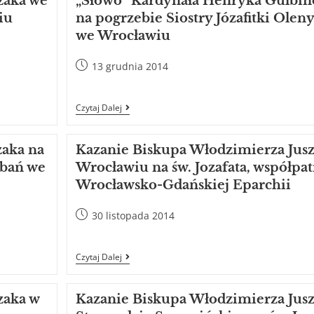
zaka we
„Słowo” Kardynała Henryka Gulbin
iu
na pogrzebie Siostry Józafitki Ole
we Wrocławiu
13 grudnia 2014
Czytaj Dalej
zaka na
Kazanie Biskupa Włodzimierza Jus
rbań we
Wrocławiu na św. Jozafata, współpa
Wrocławsko-Gdańskiej Eparchii
30 listopada 2014
Czytaj Dalej
zaka w
Kazanie Biskupa Włodzimierza Jus