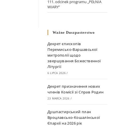
111. odcinek programu „PEŁNIA
WIARY”
Ważne Duszpasterstwo
Декрет єпископів
Перемисько-Варшавської
митрополії щодо
звершування Божественної
Літургії
6 LIPCA 2026
/
Декрет призначення нових
членів Комісії зі Справ Родин
23 MARCA 2026
/
Душпастирський план
Вроцлавсько-Кошалінської
Єпархії на 2026 рік