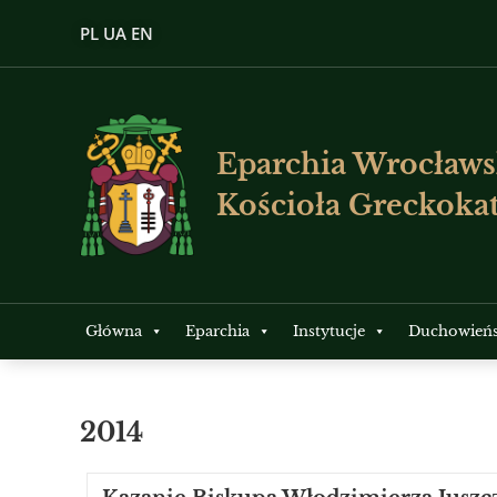
PL
UA
EN
Eparchia Wrocławs
Kościoła Greckokat
Główna
Eparchia
Instytucje
Duchowień
2014