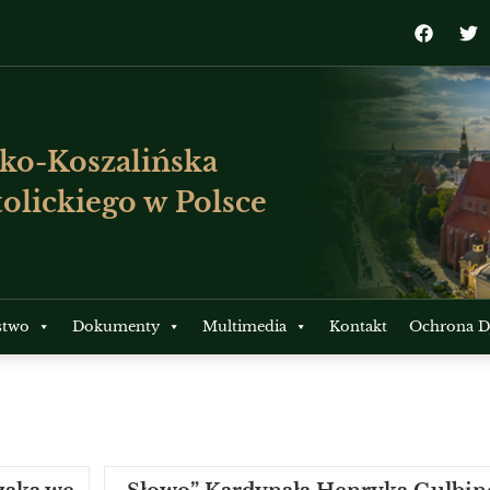
ko-Koszalińska
olickiego w Polsce
stwo
Dokumenty
Multimedia
Kontakt
Ochrona Dz