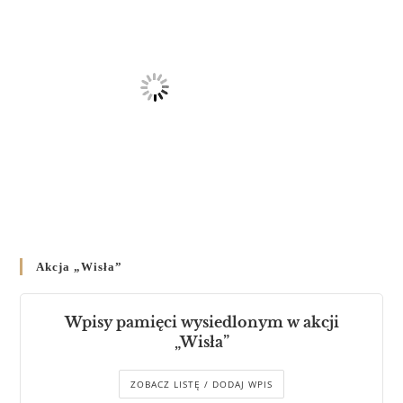
Akcja „Wisła”
Wpisy pamięci wysiedlonym w akcji
„Wisła”
ZOBACZ LISTĘ / DODAJ WPIS