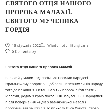
CВЯТОГО ОТЦЯ НАШОГО
ПРОРОКА МАЛАХІЇ.
CВЯТОГО МУЧЕНИКА
ГОРДІЯ
15 stycznia 2022
Wiadomości liturgiczne
0 Komentarzy
Cвятого отця нашого пророка Малахії
Великий у милосерді своїм Бог посилав народові
ізраїльському пророків, щоб вели непевних синів народу
того до покаяння. Останнім з тих пророків був святий
Малахія, родом з краю покоління Завулон. Він народився
після повернення жидів з вавилонської неволі і
проповідував за 400 літ до приходу Ісуса Христа. Слово