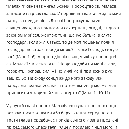
“Малахія” означає Ангел Божий. Пророцтво св. Малахії,
записане в трьох главах. У першій він картає жидівський
народ за невдячність Богові і погрожує карами
священикам, що приносили осквернені, огидні, згідно з
законом Мойсея, жертви: “Син шанує батька, а слуга
господаря, коли ж я батько, то де моя пошана? Коли я
господар, де страх передо мною? – каже Господь сил до
вас” (Мал. 1, 6). А про тодішніх священиків у пророцтві
св. Малахії читаємо таке: “Не довподоби ви мені стали, –
говорить Господь сил, – і не милі мені приноси з рук
ваших. Бо від сходу сонця аж до його заходу між
народами велике моє ім’я, і на кожнім місці моєму імені
приноситься кадило й чиста жертва” (Мал. 1, 10-11).
У другий главі пророк Малахія виступає проти тих, що
розводяться з жінками або беруть жінок серед поган.
Третя глава передбачає прихід святого Йоана Предтечі і
прихід самого Спасителя: “Оце я посилаю гінця мого, й