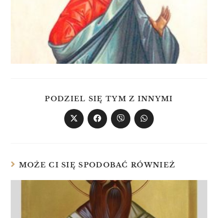
PODZIEL SIĘ TYM Z INNYMI
MOŻE CI SIĘ SPODOBAĆ RÓWNIEŻ