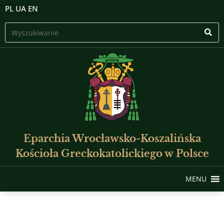
PL
UA
EN
Eparchia Wrocławsko-Koszalińska
Kościoła Greckokatolickiego w Polsce
MENU