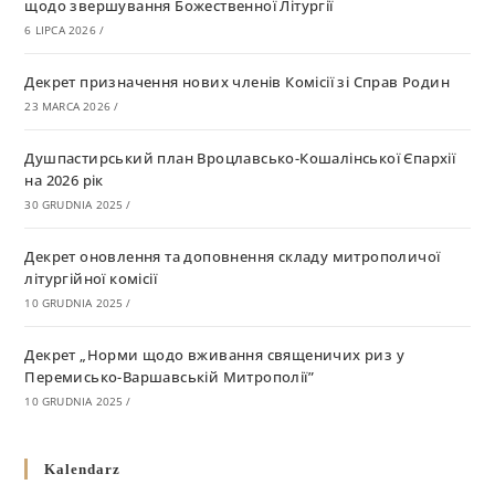
щодо звершування Божественної Літургії
6 LIPCA 2026
/
Декрет призначення нових членів Комісії зі Справ Родин
23 MARCA 2026
/
Душпастирський план Вроцлавсько-Кошалінської Єпархії
на 2026 рік
30 GRUDNIA 2025
/
Декрет оновлення та доповнення складу митрополичої
літургійної комісії
10 GRUDNIA 2025
/
Декрет „Норми щодо вживання священичих риз у
Перемисько-Варшавській Митрополії”
10 GRUDNIA 2025
/
Декрет про відзначення Великодня і всіх рухомих свят за
Kalendarz
григоріанським календарем