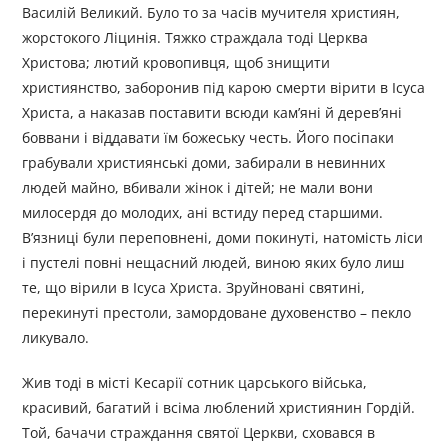
Василій Великий. Було то за часів мучителя християн,
жорстокого Ліцинія. Тяжко страждала тоді Церква
Христова; лютий кровопивця, щоб знищити
християнство, заборонив під карою смерти вірити в Ісуса
Христа, а наказав поставити всюди кам’яні й дерев’яні
боввани і віддавати їм божеську честь. Його посіпаки
грабували християнські доми, забирали в невинних
людей майно, вбивали жінок і дітей; не мали вони
милосердя до молодих, ані встиду перед старшими.
В’язниці були переповнені, доми покинуті, натомість ліси
і пустелі повні нещасний людей, виною яких було лиш
те, що вірили в Ісуса Христа. Зруйновані святині,
перекинуті престоли, замордоване духовенство – пекло
ликувало.
Жив тоді в місті Кесарії сотник царського війська,
красивий, багатий і всіма люблений християнин Гордій.
Той, бачачи страждання святої Церкви, сховався в