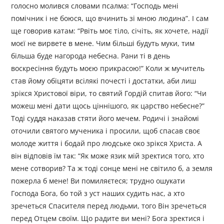
голосно молився словами псалма: “Господь мені
помічник і не боюся, що вчинить зі мною людина”. І сам
ще говорив катам: “Рвіть моє тіло, січіть, як хочете, надії
моєї не вирвете в мене. Чим більші будуть муки, тим
більша буде нагорода небесна. Рани ті в день
воскресіння будуть моєю прикрасою!” Коли ж мучитель
став йому обіцяти всілякі почесті і достатки, аби лиш
зрікся Христової віри, то святий Гордій спитав його: “Чи
можеш мені дати щось ціннішого, як царство небесне?”
Тоді суддя наказав стяти його мечем. Родичі і знайомі
оточили святого мученика і просили, щоб спасав своє
молоде життя і бодай про людське око зрікся Христа. А
він відповів їм так: “Як може язик мій зректися того, хто
мене сотворив? Та ж тоді сонце мені не світило б, а земля
пожерла б мене! Ви помиляєтеся; трудно ошукати
Господа Бога, бо той з уст наших судить нас, а хто
зречеться Спасителя перед людьми, того Він зречеться
перед Отцем своїм. Що радите ви мені? Бога зректися і