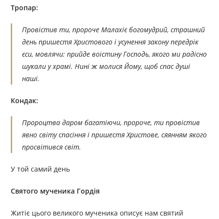
Тропар:
Провістив ти, пророче Малахіє богомудрий, страшний
день пришестя Христового і усунення закону передрік
єси, мовлячи: прийде воістину Господь, якого ми радісно
шукали у храмі. Нині ж молися Йому, щоб спас душі
наші.
Кондак:
Пророцтва даром багатіючи, пророче, ти провістив
явно світу спасіння і пришестя Христове, сяянням якого
просвітився світ.
У той самий день
Cвятого мученика Гордія
Житіє цього великого мученика описує нам святий