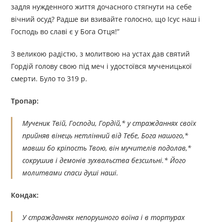
задля нужденного життя дочасного стягнути на себе
вічний осуд? Радше ви взивайте голосно, що Ісус наш і
Господь во славі є у Бога Отця!”
З великою радістю, з молитвою на устах дав святий
Гордій голову свою під меч і удостоївся мученицької
смерти. Було то 319 р.
Тропар:
Мученик Твій, Господи, Гордій,* у стражданнях своїх
прийняв вінець нетлінний від Тебе, Бога нашого,*
мавши бо кріпость Твою, він мучителів подолав,*
сокрушив і демонів зухвальства безсильні.* Його
молитвами спаси душі наші.
Кондак:
У стражданнях непорушного воїна і в тортурах