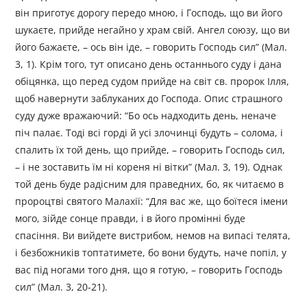
він приготує дорогу передо мною, і Господь, що ви його
шукаєте, прийде негайно у храм свій. Ангел союзу, що ви
його бажаєте, – ось він іде, – говорить Господь сил” (Мал.
3, 1). Крім того, тут описано день останнього суду і дана
обіцянка, що перед судом прийде на світ св. пророк Ілля,
щоб навернути заблуканих до Господа. Опис страшного
суду дуже вражаючий: “Бо ось надходить день, неначе
піч палає. Тоді всі горді й усі злочинці будуть – солома, і
спалить їх той день, що прийде, – говорить Господь сил,
– і не зоставить їм ні кореня ні вітки” (Мал. 3, 19). Однак
той день буде радісним для праведних, бо, як читаємо в
пророцтві святого Малахії: “Для вас же, що боїтеся імени
мого, зійде сонце правди, і в його промінні буде
спасіння. Ви вийдете вистрибом, немов на випасі телята,
і безбожників топтатимете, бо вони будуть, наче попіл, у
вас під ногами того дня, що я готую, – говорить Господь
сил” (Мал. 3, 20-21).