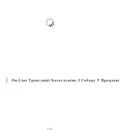
On-Line Трансляції Богослужінь З Собору У Вроцлаві