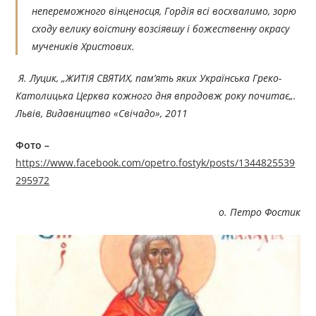
непереможного вінценосця, Гордія всі восхвалимо, зорю
сходу велику воістину возсіявшу і божественну окрасу
мучеників Христових.
Я. Луцик, „ЖИТІЯ СВЯТИХ, пам’ять яких Українська Греко-
Католицька Церква кожного дня впродовж року по
читає
„.
Львів, Видавництво «Свічадо», 201
1
Фото –
https://www.facebook.com/opetro.fostyk/posts/1344825539
295972
о. Петро Фостик