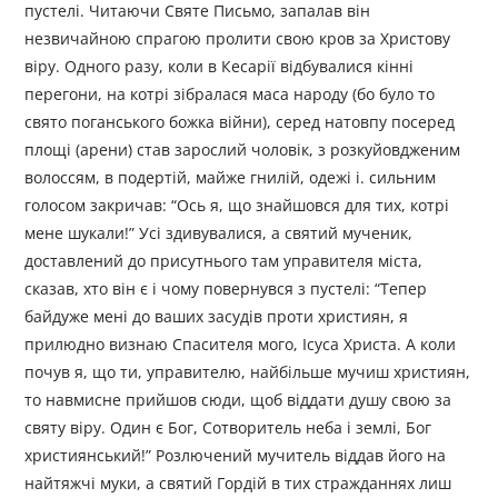
пустелі. Читаючи Святе Письмо, запалав він
незвичайною спрагою пролити свою кров за Христову
віру. Одного разу, коли в Кесарії відбувалися кінні
перегони, на котрі зібралася маса народу (бо було то
свято поганського божка війни), серед натовпу посеред
площі (арени) став зарослий чоловік, з розкуйовдженим
волоссям, в подертій, майже гнилій, одежі і. сильним
голосом закричав: “Ось я, що знайшовся для тих, котрі
мене шукали!” Усі здивувалися, а святий мученик,
доставлений до присутнього там управителя міста,
сказав, хто він є і чому повернувся з пустелі: “Тепер
байдуже мені до ваших засудів проти християн, я
прилюдно визнаю Спасителя мого, Ісуса Христа. А коли
почув я, що ти, управителю, найбільше мучиш християн,
то навмисне прийшов сюди, щоб віддати душу свою за
святу віру. Один є Бог, Сотворитель неба і землі, Бог
християнський!” Розлючений мучитель віддав його на
найтяжчі муки, а святий Гордій в тих стражданнях лиш