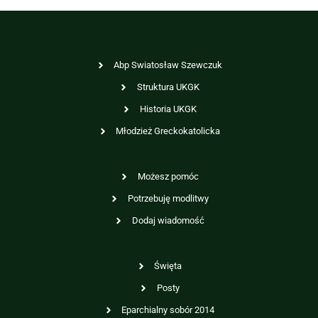
Abp Swiatosław Szewczuk
Struktura UKGK
Historia UKGK
Młodzież Greckokatolicka
Możesz pomóc
Potrzebuję modlitwy
Dodaj wiadomość
Święta
Posty
Eparchialny sobór 2014