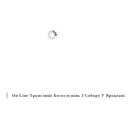
On-Line Трансляції Богослужінь З Собору У Вроцлаві