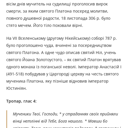
вісім днів мучитель на судилищі проголосив вирок
смерти, за яким святого Платона посеред молитви,
повного душевної радости, 18 листопада 306 р. було
стято мечем. Його тіло поховали вірні.
На VII Вселенському (другому Нікейському) соборі 787 р.
було проголошено чуда, вчинені за посередництвом
святого Платона. А одне чудо описав святий Ніл, учень
святого Йоана Золотоустого, – як святий Платон врятував
одного монаха із поганської неволі. Імператор Анастасій І
(491-518) побудував у Царгороді церкву на честь святого
мученика Платона, яку пізніше відновив імператор
Юстиніян.
Тропар, глас 4:
Мученики Твої, Господи, * у страданнях своїх прийняли
вінці нетлінні від Тебе, Бога нашого. * Мавши бо