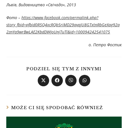
Львів, Видавництво «Свічадо», 2013
Фото –
https://www.facebook.com/permalink.php?
story_fbid=pfbid0R5Q4xcRQb5riMD29qvqJU8GTxtnRbGeXag92q
2znYa9wrBwLAE2KbdDWJoUnjTuTl&id=100094242541075
о. Петро Фостик
PODZIEL SIĘ TYM Z INNYMI
MOŻE CI SIĘ SPODOBAĆ RÓWNIEŻ