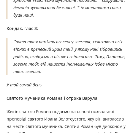
кріпость Твою, вони мучителів подолали, * сокрушили і
демонів зухвальства безсильні. * їх молитвами спаси
душі наші.
Кондак, глас 3:
Свята твоя пам’ять вселенну звеселяє, скликаючи всіх
вірних в пречесний храм твій, у якому нині зібравшись
радісно, оспівуємо в піснях і світлостях. Тому, Платоне,
зовемо тобі: від нашестя іноплеменних ізбав місто
твоє, святий.
У той самий день
Святого мученика Романа і отрока Варула
Житіє святого Романа подаємо на основі похвальної
проповіді святого Йоана Золотоустого, яку він виголосив
на честь святого мученика. Святий Роман був дияконом у