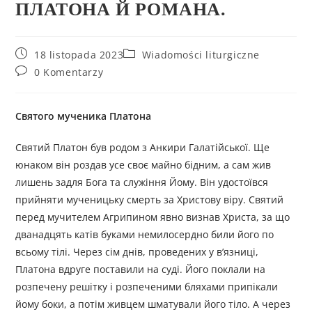
ПЛАТОНА Й РОМАНА.
18 listopada 2023
Wiadomości liturgiczne
0 Komentarzy
Святого мученика Платона
Святий Платон був родом з Анкири Галатійської. Ще
юнаком він роздав усе своє майно бідним, а сам жив
лишень задля Бога та служіння Йому. Він удостоївся
прийняти мученицьку смерть за Христову віру. Святий
перед мучителем Агрипином явно визнав Христа, за що
дванадцять катів буками немилосердно били його по
всьому тілі. Через сім днів, проведених у в’язниці,
Платона вдруге поставили на суді. Його поклали на
розпечену решітку і розпеченими бляхами припікали
йому боки, а потім живцем шматували його тіло. А через