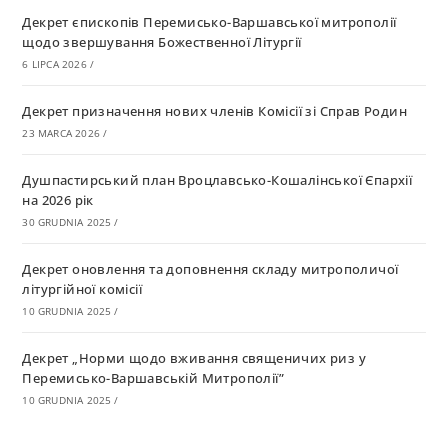
Декрет єпископів Перемисько-Варшавської митрополії
щодо звершування Божественної Літургії
6 LIPCA 2026
/
Декрет призначення нових членів Комісії зі Справ Родин
23 MARCA 2026
/
Душпастирський план Вроцлавсько-Кошалінської Єпархії
на 2026 рік
30 GRUDNIA 2025
/
Декрет оновлення та доповнення складу митрополичої
літургійної комісії
10 GRUDNIA 2025
/
Декрет „Норми щодо вживання священичих риз у
Перемисько-Варшавській Митрополії”
10 GRUDNIA 2025
/
Декрет про відзначення Великодня і всіх рухомих свят за