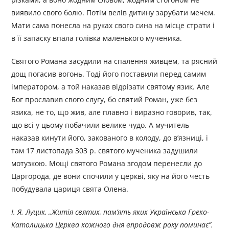
виявило свого болю. Потім велів дитину зарубати мечем.
Мати сама понесла на руках свого сина на місце страти і
в її запаску впала голівка маленького мученика.
Святого Романа засудили на спалення живцем, та рясний
дощ погасив вогонь. Тоді його поставили перед самим
імператором, а той наказав відрізати святому язик. Але
Бог прославив свого слугу, бо святий Роман, уже без
язика, не то, що жив, але плавно і виразно говорив, так,
що всі у цьому побачили велике чудо. А мучитель
наказав кинути його, закованого в колоду, до в’язниці, і
там 17 листопада 303 р. святого мученика задушили
мотузкою. Мощі святого Романа згодом перенесли до
Царгорода, де вони спочили у церкві, яку на його честь
побудувала цариця свята Олена.
І. Я. Луцик, „Житія святих, пам’ять яких Українська Греко-
Католицька Церква кожного дня впродовж року поминає”.