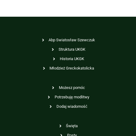
Abp Swiatosław Szewczuk
Struktura UKGK
Historia UKGK
Młodzież Greckokatolicka
Możesz pomóc
Potrzebuję modlitwy
Dodaj wiadomość
Święta
Posty