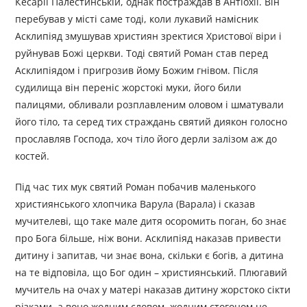
Кесарії Палестинській, однак постраждав в Антіохії. Він
перебував у місті саме тоді, коли лукавий намісник
Асклипіяд змушував християн зректися Христової віри і
руйнував Божі церкви. Тоді святий Роман став перед
Асклипіядом і пригрозив йому Божим гнівом. Після
судилища він переніс жорстокі муки, його били
палицями, обливали розплавленим оловом і шматували
його тіло, та серед тих страждань святий диякон голосно
прославляв Господа, хоч тіло його дерли залізом аж до
костей.
Під час тих мук святий Роман побачив маленького
християнського хлопчика Варула (Варала) і сказав
мучителеві, що таке мале дитя осоромить поган, бо знає
про Бога більше, ніж вони. Асклипіяд наказав привести
дитину і запитав, чи знає вона, скільки є богів, а дитина
на те відповіла, що Бог один – християнський. Плюгавий
мучитель на очах у матері наказав дитину жорстоко сікти
різками, а воно жодним словом, жодним стогоном не