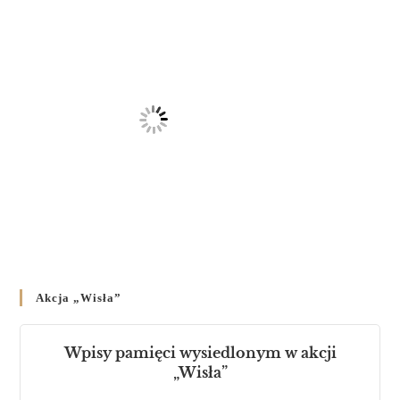
Akcja „Wisła”
Wpisy pamięci wysiedlonym w akcji
„Wisła”