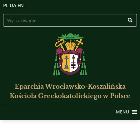
PL
UA
EN
Eparchia Wrocławsko-Koszalińska
Kościoła Greckokatolickiego w Polsce
MENU