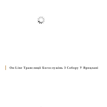
On-Line Трансляції Богослужінь З Собору У Вроцлаві