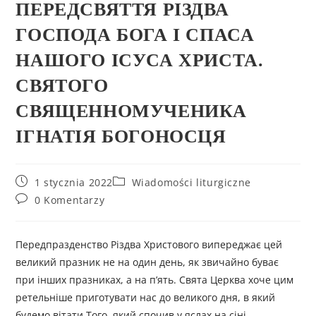
ПЕРЕДСВЯТТЯ РІЗДВА
ГОСПОДА БОГА І СПАСА
НАШОГО ІСУСА ХРИСТА.
СВЯТОГО
СВЯЩЕННОМУЧЕНИКА
ІГНАТІЯ БОГОНОСЦЯ
1 stycznia 2022
Wiadomości liturgiczne
0 Komentarzy
Передпразденство Різдва Христового випереджає цей
великий празник не на один день, як звичайно буває
при інших празниках, а на п’ять. Свята Церква хоче цим
ретельніше приготувати нас до великого дня, в який
будемо вітати Того, який спочив у яслах на сіні