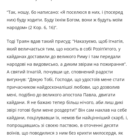
“Так, ношу, бо написано: «Я поселюся в них, і (посеред
них) буду ходити. Буду їхнім Богом, вони ж будуть моїм
народом» (2 Кор. 6, 16)”.
Тоді Траян вдав такий присуд: “Наказуємо, щоб Ігнатія,
який величається тим, що носить в собі Розіп’ятого, у
кайданах доставили до великого Риму і там передали
народові на видовисько, а диким звірам на пожирання”.
А святий Ігнатій, почувши це, сповнений радости
вигукнув: “Дякую Тобі, Господи, що удостоїв мене стати
причасником найдосконалішої любови, що дозволив
мені, подібно до великого апостола Павла, двигати
кайдани. Я не бажаю тепер більш нічого, аби лиш дикі
звірі готові були мене роздерти!” Він сам наклав на себе
кайдани, поцілувавши їх, немов би найцінніший скарб, і,
попрощавшись зі своєю паствою, в оточенні десяти
воїнів, що поводилися з ним без крихти милосердя, як