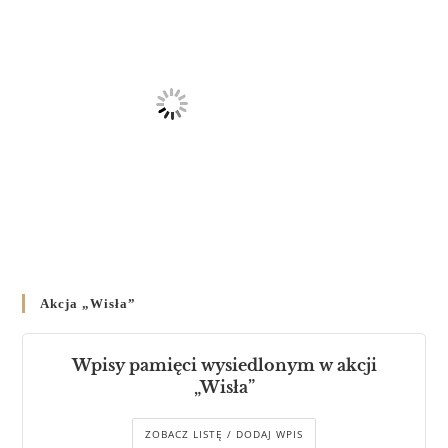
Akcja „Wisła”
Wpisy pamięci wysiedlonym w akcji
„Wisła”
ZOBACZ LISTĘ / DODAJ WPIS