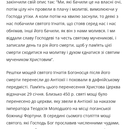
закінчили свій опис так: “Ми, які бачили це на власні очі,
потім цілу ніч провели в плачу і молитві, вимолюючи у
Господа утіхи. А коли потім на хвилю заснули, то деякі з
нас побачили святого Ігнатія, що стояв серед нас і нас
обнімав, інші його бачили, як він з нами молився. І ми
віддали славу Господеві та честь святому мученикові, і
записали день та рік його смерти, щоб у пам’ять цієї
смерти сходитися на молитву і духом єднатися зі святим
мучеником Христовим”.
Рештки мощей святого Ігнатія Богоносця після його
смерти перенесли до Антіохії і поховали в дафнійському
передмісті. Пам’ять цього перенесення Христова Церква
відзначає 29 січня. Близько 450 р. святі мощі було
перенесено до церкви, яку звели в Антіохії за наказом
імператора Теодосія Молодшого на місці поганської
божниці Фортуни. В середині сьомого століття мощі
святого, які Господь Бог прославив численними чудами,