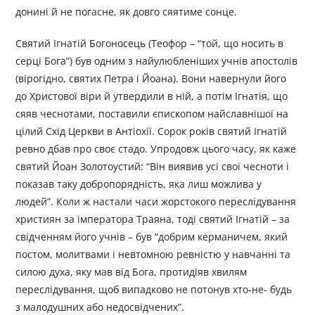
донині й не погасне, як довго сяятиме сонце.
Святий Ігнатій Богоносець (Теофор – “той, що носить в
серці Бога”) був одним з найулюбленіших учнів апостолів
(вірогідно, святих Петра і Йоана). Вони навернули його
до Христової віри й утвердили в ній, а потім Ігнатія, що
сяяв чеснотами, поставили єпископом найславнішої на
цілий Схід Церкви в Антіохії. Сорок років святий Ігнатій
ревно дбав про своє стадо. Упродовж цього часу, як каже
святий Йоан Золотоустий: “Він виявив усі свої чесноти і
показав таку добропорядність, яка лиш можлива у
людей”. Коли ж настали часи жорстокого переслідування
християн за імператора Траяна, тоді святий Ігнатій – за
свідченням його учнів – був “добрим керманичем, який
постом, молитвами і невтомною ревністю у навчанні та
силою духа, яку мав від Бога, протидіяв хвилям
переслідування, щоб випадково не потонув хто-не- будь
з малодушних або недосвідчених”.