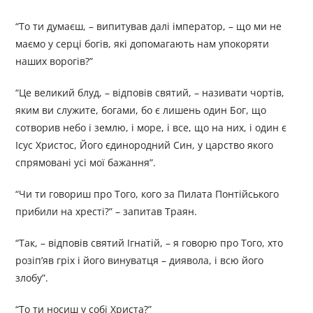
“То ти думаєш, – випитував далі імператор, – що ми не
маємо у серці богів, які допомагають нам упокоряти
наших ворогів?”
“Це великий блуд, – відповів святий, – називати чортів,
яким ви служите, богами, бо є лишень один Бог, що
сотворив небо і землю, і море, і все, що на них, і один є
Ісус Христос, Його єдинородний Син, у царство якого
спрямовані усі мої бажання”.
“Чи ти говориш про Того, кого за Пилата Понтійського
прибили на хресті?” – запитав Траян.
“Так, – відповів святий Ігнатій, – я говорю про Того, хто
розіп’яв гріх і його винуватця – диявола, і всю його
злобу”.
“То ти носиш у собі Христа?”