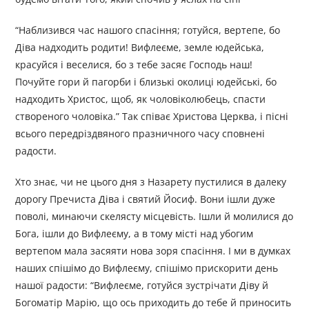
“Наблизився час нашого спасіння; готуйся, вертепе, бо
Діва надходить родити! Вифлеєме, земле юдейська,
красуйся і веселися, бо з тебе засяє Господь наш!
Почуйте гори й пагорби і близькі околиці юдейські, бо
надходить Христос, щоб, як чоловіколюбець, спасти
створеного чоловіка.” Так співає Христова Церква, і пісні
всього передріздвяного празничного часу сповнені
радости.
Хто знає, чи не цього дня з Назарету пустилися в далеку
дорогу Пречиста Діва і святий Йосиф. Вони ішли дуже
поволі, минаючи скелясту місцевість. Ішли й молилися до
Бога, ішли до Вифлеєму, а в тому місті над убогим
вертепом мала засяяти нова зоря спасіння. І ми в думках
наших спішімо до Вифлеєму, спішімо прискорити день
нашої радости: “Вифлеєме, готуйся зустрічати Діву й
Богоматір Марію, що ось приходить до тебе й приносить