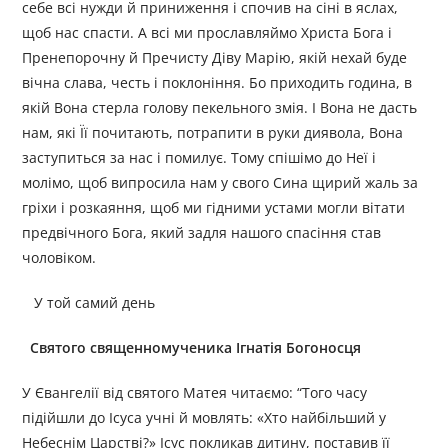
себе всі нужди й приниження і спочив на сіні в яслах,
щоб нас спасти. А всі ми прославляймо Христа Бога і
Пренепорочну й Пречисту Діву Марію, якій нехай буде
вічна слава, честь і поклоніння. Бо приходить година, в
якій Вона стерла голову пекельного змія. І Вона не дасть
нам, які Її почитають, потрапити в руки диявола, Вона
заступиться за нас і помилує. Тому спішімо до Неї і
молімо, щоб випросила нам у свого Сина щирий жаль за
гріхи і розкаяння, щоб ми гідними устами могли вітати
предвічного Бога, який задля нашого спасіння став
чоловіком.
У той самий день
Святого священномученика Ігнатія Богоносця
У Євангелії від святого Матея читаємо: “Того часу
підійшли до Ісуса учні й мовлять: «Хто найбільший у
Небеснім Царстві?» Ісус покликав дитину, поставив її