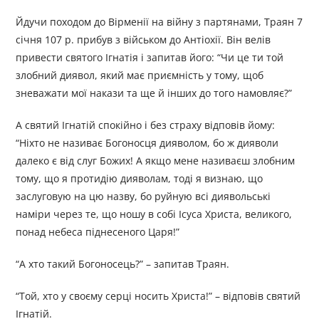
Йдучи походом до Вірменії на війну з партянами, Траян 7
січня 107 р. прибув з військом до Антіохії. Він велів
привести святого Ігнатія і запитав його: “Чи це ти той
злобний диявол, який має приємність у тому, щоб
зневажати мої накази та ще й інших до того намовляє?”
А святий Ігнатій спокійно і без страху відповів йому:
“Ніхто не називає Богоносця дияволом, бо ж дияволи
далеко є від слуг Божих! А якщо мене називаєш злобним
тому, що я протидію дияволам, тоді я визнаю, що
заслуговую на цю назву, бо руйную всі диявольські
наміри через те, що ношу в собі Ісуса Христа, великого,
понад небеса піднесеного Царя!”
“А хто такий Богоносець?” – запитав Траян.
“Той, хто у своєму серці носить Христа!” – відповів святий
Ігнатій.