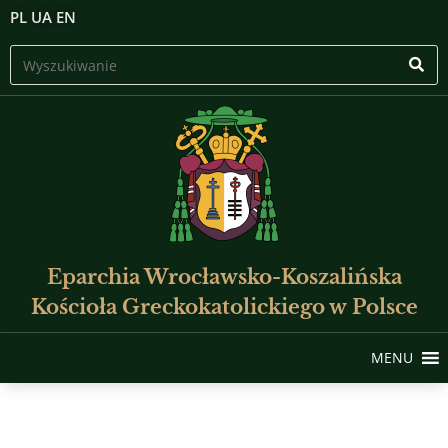
PL
UA
EN
Eparchia Wrocławsko-Koszalińska
Kościoła Greckokatolickiego w Polsce
MENU