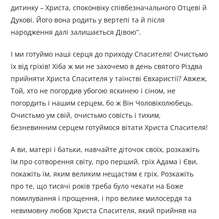
дитинку – Христа, споконвіку співбезначального Отцеві й
Духові. Його вона родить у вертепі та й після
народження далі залишається Дівою”.
І ми готуймо наші серця до приходу Спасителя! Очистьмо
їх від гріхів! Хіба ж ми не захочемо в день святого Різдва
прийняти Христа Спасителя у таїнстві Євхаристії? Авжеж,
Той, хто не погордив убогою яскинею і сіном, не
погордить і нашим серцем, бо ж Він Чоловіколюбець.
Очистьмо ум свій, очистьмо совість і тихим,
безневинним серцем готуймося вітати Христа Спасителя!
А ви, матері і батьки, навчайте діточок своїх, розкажіть
їм про сотворення світу, про перший. гріх Адама і Єви,
покажіть їм, яким великим нещастям є гріх. Розкажіть
про те, що тисячі років треба було чекати на Боже
помилування і прощення, і про велике милосердя та
невимовну любов Христа Спасителя, який прийняв на