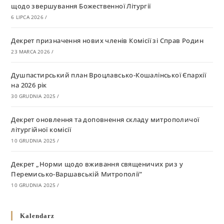
щодо звершування Божественної Літургії
6 LIPCA 2026
/
Декрет призначення нових членів Комісії зі Справ Родин
23 MARCA 2026
/
Душпастирський план Вроцлавсько-Кошалінської Єпархії
на 2026 рік
30 GRUDNIA 2025
/
Декрет оновлення та доповнення складу митрополичої
літургійної комісії
10 GRUDNIA 2025
/
Декрет „Норми щодо вживання священичих риз у
Перемисько-Варшавській Митрополії”
10 GRUDNIA 2025
/
Декрет про відзначення Великодня і всіх рухомих свят за
Kalendarz
григоріанським календарем