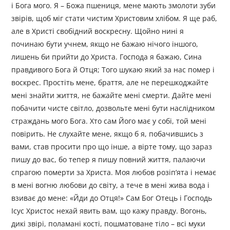
і Бога мого. Я – Божа пшениця, мене мають змолоти зуби
звірів, щоб міг стати чистим Христовим хлібом. Я ще раб,
але в Христі свобідний воскресну. Щойно нині я
починаю бути учнем, якщо не бажаю нічого іншого,
лишень би прийти до Христа. Господа я бажаю, Сина
правдивого Бога й Отця; Того шукаю який за нас помер і
воскрес. Простіть мене, браття, але не перешкоджайте
мені знайти життя, не бажайте мені смерти. Дайте мені
побачити чисте світло, дозвольте мені бути наслідником
страждань мого Бога. Хто сам Його має у собі, той мені
повірить. Не слухайте мене, якщо б я, побачившись з
вами, став просити про що інше, а вірте тому, що зараз
пишу до вас, бо тепер я пишу повний життя, палаючи
спрагою померти за Христа. Моя любов розіп’ята і немає
в мені вогню любови до світу, а тече в мені жива вода і
взиває до мене: «Йди до Отця!» Сам Бог Отець і Господь
Ісус Христос нехай явить вам, що кажу правду. Вогонь,
дикі звірі, поламані кості, пошматоване тіло – всі муки