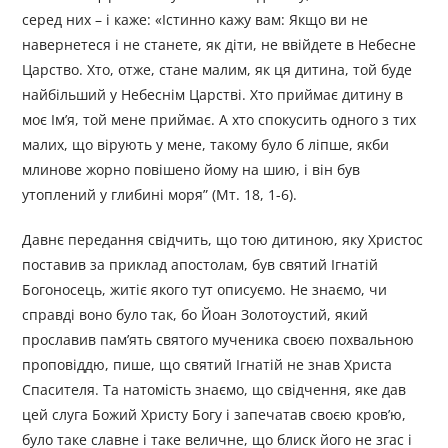
серед них – і каже: «Істинно кажу вам: Якщо ви не
навернетеся і не станете, як діти, не ввійдете в Небесне
Царство. Хто, отже, стане малим, як ця дитина, той буде
найбільший у Небеснім Царстві. Хто приймає дитину в
моє Ім’я, той мене приймає. А хто спокусить одного з тих
малих, що вірують у мене, такому було б ліпше, якби
млинове жорно повішено йому на шию, і він був
утоплений у глибині моря” (Мт. 18, 1-6).
Давнє передання свідчить, що тою дитиною, яку Христос
поставив за приклад апостолам, був святий Ігнатій
Богоносець, житіє якого тут описуємо. Не знаємо, чи
справді воно було так, бо Йоан Золотоустий, який
прославив пам’ять святого мученика своєю похвальною
проповіддю, пише, що святий Ігнатій не знав Христа
Спасителя. Та натомість знаємо, що свідчення, яке дав
цей слуга Божий Христу Богу і запечатав своєю кров’ю,
було таке славне і таке величне, що блиск його не згас і