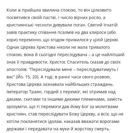
Коли ж прийшла хвилина спокою, то він цілковито
посвятився своїй пастві, і число вірних росло, а
християнські чесноти дивували поган. Святий Ігнатій
завів практику співання псалмів на два клироси (або
хори) перемінно, що згодом прижилося у цілій Церкві.
Однак Церква Христова ніколи не мала тривалого
спокою, вона й сьогодні переслідувана – а це найліпший
знак її правдивости. Христос Спаситель сказав до своїх
апостолів: “Переслідували мене – переслідуватимуть і
вас” (Йо. 15, 20). А тоді, в ранні часи свого розвою,
Христова Церква зазнавала найбільших страждань.
Імператор Траян, гордий з перемог, які отримав над
даками, скитами та іншими дикими племенами, замість
зрозуміти, що ті перемоги дав йому Бог за молитвами
християн, став переслідувати Божу Церкву, а всіх, що не
хотіли покланятися ідолам, наказав вважати ворогами
держави і передавати на муки й жорстоку смерть.