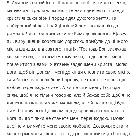
Зі Смирни святий Ігнатій написав свої листи до ефесян,
магнезіян і траліян, які містять найпіднесешші правди
християнської віри і поради для духогого життя. Та
найкращий зі всіх і найцінніший лист послав він до
римлян. Лист той принесли до Риму деякі вірні з Ефесу,
які, вирушивши коротшою дорогою, прибули до Вічного
міста швидше від святого Ігнатія. “Господь Бог вислухав
мої молитви, – читаємо у тому листі, – і дозволяє мені
побачитися з вами. Я в’язень задля Імени Христа і молю
Бога, щоб Він допоміг мені до кінця сповнити свою місію,
та я боюся вашої любови і прошу, не станьте через цю
любов перешкодою мені. А випросіть мені у Господа
сили, щоб я не тільки говорив, але й бажав собі; щоб я не
лишень називався християнином, але й насправді був
ним. Я пишу всім Церквам, що добровільно вмираю за
Бога, якщо тільки не станете мені перешкодою. І молю
вас, не утримуйте мене своєю любов’ю. Дозвольте стати
мені кормом для звірів, і тою дорогою прийти до Господа