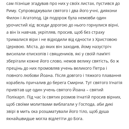
сам пізніше згадував про них у своїх листах, пустився до
Риму. Супроводжували святого і два його учні, диякони
Филон і Агатопод. Ця подорож була немовби один
урочистий хід; всюди дорогою до нього горнулися вірні,
а він їх навчав, укріпляв, просив, щоб без страху
трималися віри і не відходили від єдности з Христовою
Церквою. Міста, до яких він заходив, йому назустріч
висилали єпископів і священиків, які у своїй пам’яті
зберігали кожне його слово, немов велику святість, бо ж
прецінь до них промовляв учень великого Петра і
повного любови Йоана. Після довгого і тяжкого плавання
корабель причалив до берега Смирни. Тут святого Ігнатія
привітав ще один учень святого Йоана – святий
Полікарп. Під час їх святих розмов Ігнатій просив вірних,
щоб своїми молитвами виблагали у Господа, аби дикі
звірі в мить ока розшматували його тіло, щоб душа
якнайшвидше могла відлетіти до Бога.