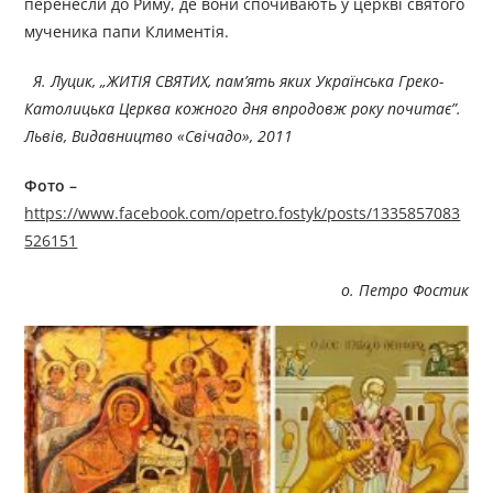
перенесли до Риму, де вони спочивають у церкві святого
мученика папи Климентія.
Я. Луцик, „ЖИТІЯ СВЯТИХ, пам’ять яких Українська Греко-
Католицька Церква кожного дня впродовж року почитає”.
Львів, Видавництво «Свічадо», 2011
Фото –
https://www.facebook.com/opetro.fostyk/posts/1335857083
526151
о. Петро Фостик