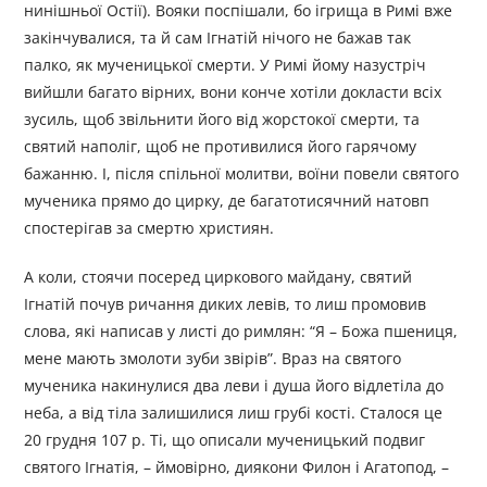
нинішньої Остії). Вояки поспішали, бо ігрища в Римі вже
закінчувалися, та й сам Ігнатій нічого не бажав так
палко, як мученицької смерти. У Римі йому назустріч
вийшли багато вірних, вони конче хотіли докласти всіх
зусиль, щоб звільнити його від жорстокої смерти, та
святий наполіг, щоб не противилися його гарячому
бажанню. І, після спільної молитви, воїни повели святого
мученика прямо до цирку, де багатотисячний натовп
спостерігав за смертю християн.
А коли, стоячи посеред циркового майдану, святий
Ігнатій почув ричання диких левів, то лиш промовив
слова, які написав у листі до римлян: “Я – Божа пшениця,
мене мають змолоти зуби звірів”. Враз на святого
мученика накинулися два леви і душа його відлетіла до
неба, а від тіла залишилися лиш грубі кості. Сталося це
20 грудня 107 р. Ті, що описали мученицький подвиг
святого Ігнатія, – ймовірно, диякони Филон і Агатопод, –