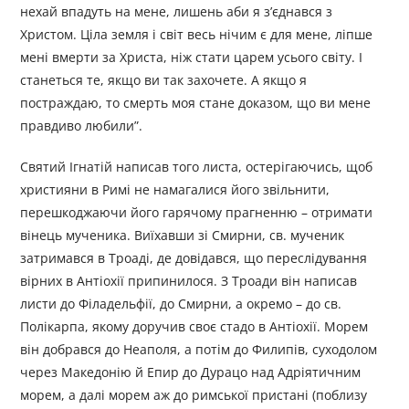
нехай впадуть на мене, лишень аби я з’єднався з
Христом. Ціла земля і світ весь нічим є для мене, ліпше
мені вмерти за Христа, ніж стати царем усього світу. І
станеться те, якщо ви так захочете. А якщо я
постраждаю, то смерть моя стане доказом, що ви мене
правдиво любили”.
Святий Ігнатій написав того листа, остерігаючись, щоб
християни в Римі не намагалися його звільнити,
перешкоджаючи його гарячому прагненню – отримати
вінець мученика. Виїхавши зі Смирни, св. мученик
затримався в Троаді, де довідався, що переслідування
вірних в Антіохії припинилося. З Троади він написав
листи до Філадельфії, до Смирни, а окремо – до св.
Полікарпа, якому доручив своє стадо в Антіохії. Морем
він добрався до Неаполя, а потім до Филипів, суходолом
через Македонію й Епир до Дурацо над Адріятичним
морем, а далі морем аж до римської пристані (поблизу