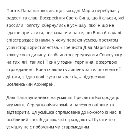
Проте, Папа наголосив, що сьогодні Марія перебуває у
радості та славі Воскресіння Свого Сина, що Її сльози, які
зросили Голготу, обернулись в усмішку, якої ніщо не
здатне пригасити, незважаючи на те, що Вона й надалі
співстраждає із нами, у чому переконуємось протягом
усієї історії християнства. «Пречиста Діва Марія любить
кожну свою дитину, особливо зосереджуючи Свою увагу
на тих, які, так як і Її син у годині терпіння, є жертвою
стражданння; Вона їх любить лишень за те, що вони є Її
дітьми, згідно волі Ісуса на хресті», – підкреслив
Вселенський Архиєрей.
Далі Папа зупинився на усмішці Пресвятої Богородиці,
яку митці Середньовіччя зуміли належно оцінити та
відтворити. Ця усмішка спрямована до кожного із нас, в
особливий спосіб до тих, які страждають. Шукати цю
усмішку не є побожним чи старомодним