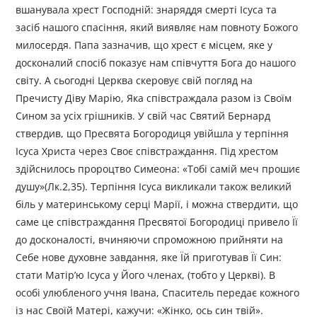
вшанувала хрест Господній: знаряддя смерті Ісуса та
засіб нашого спасіння, який виявляє нам повноту Божого
милосердя. Папа зазначив, що хрест є місцем, яке у
досконалий спосіб показує нам співчуття Бога до нашого
світу. А сьогодні Церква скеровує свій погляд на
Пречисту Діву Марію, Яка співстраждала разом із Своїм
Сином за усіх грішників. У свій час Святий Бернард
ствердив, що Пресвята Богородиця увійшла у терпіння
Ісуса Христа через Своє співстраждання. Під хрестом
здійснилось пророцтво Симеона: «Тобі самій меч прошиє
душу»(Лк.2,35). Терпіння Ісуса викликали також великий
біль у материнському серці Марії, і можна ствердити, що
саме це співстраждання Пресвятої Богородиці привело Її
до досконалості, вчиняючи спроможною прийняти на
Себе нове духовне завдання, яке Їй приготував Її Син:
стати Матір’ю Ісуса у Його членах, (тобто у Церкві). В
особі улюбленого учня Івана, Спаситель передає кожного
із нас Своїй Матері, кажучи: «Жінко, ось син твій».