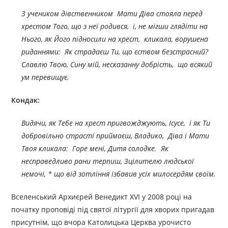
З учеником дівственником Мати Діва стояла перед
хрестом Того, що з неї родився, і, не мігши глядіти на
Нього, як Його підносили на хрест, кликала, ворушена
риданнями: Як страдаєш Ти, що єством безстрасний?
Славлю Твою, Сину мій, несказанну добрість, що всякий
ум перевищує.
Кондак:
Видячи, як Тебе на хрест пригвожджують, Ісусе, і як Ти
добровільно страсті приймаєш, Владико, Діва і Мати
Твоя кликала: Горе мені, Дитя солодке. Як
несправедливо рани терпиш, Зцілителю людської
немочі, * що від зотління ізбавив усіх милосердям своїм.
Вселенський Архиєрей Венедикт XVI у 2008 році на
початку проповіді під святої літургії для хворих пригадав
присутнім, що вчора Католицька Церква урочисто