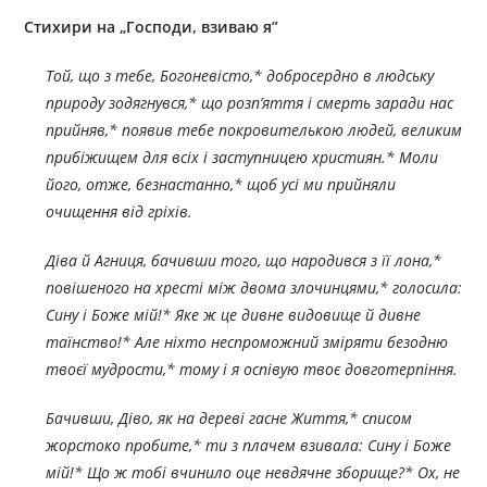
Стихири на „
Господи, взиваю я”
Той, що з тебе, Богоневісто,* добросердно в людську
природу зодягнувся,* що розп’яття і смерть заради нас
прийняв,* появив тебе покровителькою людей, великим
прибіжищем для всіх і заступницею християн.* Моли
його, отже, безнастанно,* щоб усі ми прийняли
очищення від гріхів.
Діва й Агниця, бачивши того, що народився з її лона,*
повішеного на хресті між двома злочинцями,* голосила:
Сину і Боже мій!* Яке ж це дивне видовище й дивне
таїнство!* Але ніхто неспроможний зміряти безодню
твоєї мудрости,* тому і я оспівую твоє довготерпіння.
Бачивши, Діво, як на дереві гасне Життя,* списом
жорстоко пробите,* ти з плачем взивала: Сину і Боже
мій!* Що ж тобі вчинило оце невдячне зборище?* Ох, не