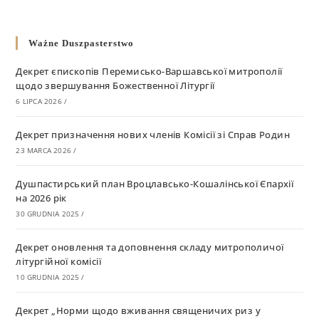
Ważne Duszpasterstwo
Декрет єпископів Перемисько-Варшавської митрополії
щодо звершування Божественної Літургії
6 LIPCA 2026
/
Декрет призначення нових членів Комісії зі Справ Родин
23 MARCA 2026
/
Душпастирський план Вроцлавсько-Кошалінської Єпархії
на 2026 рік
30 GRUDNIA 2025
/
Декрет оновлення та доповнення складу митрополичої
літургійної комісії
10 GRUDNIA 2025
/
Декрет „Норми щодо вживання священичих риз у