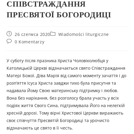
СПІВСТРАЖДАННЯ
ПРЕСВЯТОЇ БОГОРОДИЦІ
26 czerwca 2020
Wiadomości liturgiczne
0 Komentarzy
У суботу після празника Христа Чоловіколюбця у
Католицькій Церкві відзначається свято Співстраждання
Матері Божої. Діва Марія від самого моменту зачаття і до
розп’яття Ісуса Христа завджи тихо була присутня та
надавала Йому Cвою материнську підтримку і любов.
Вона без нарікання, без розголосу брала участь у всіх
подіях життя Свого Сина, підтримувала Його на нелегкій
хресній дорозі. Тому вірні Христової Церкви виражають
своє співчуття Пресвятій Богородиці та урочисто
відзначають це свято в її честь.