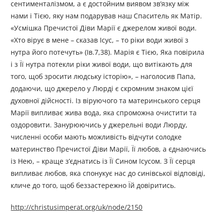
сентименталізмом, а є достойним виявом зв’язку між
нами і Тією, яку нам подарував наш Спаситель як Матір.
«Усмішка Пречистої Діви Марії є джерелом живої води.
«Хто вірує в мене – сказав Ісус, – то ріки води живої з
нутра його потечуть» (Ів.7,38). Марія є Тією, Яка повірила
і з Її нутра потекли ріки живої води, що витікають для
того, щоб зросити людську історію», – наголосив Папа,
додаючи, що джерело у Люрді є скромним знаком цієї
духовної дійсності. Із віруючого та материнського серця
Марії випливає жива вода, яка спроможна очистити та
оздоровити. Занурюючись у джерельні води Люрду,
численні особи мають можливість відчути солодке
материнство Пречистої Діви Марії, Її любов, а єднаючись
із Нею, – краще з’єднатись із Її Сином Ісусом. З Її серця
випливає любов, яка спонукує нас до синівської відповіді,
кличе до того, щоб беззастережно Їй довіритись.
http://christusimperat.org/uk/node/2150