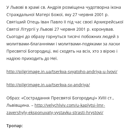
У Львові в храмі св. Андрія розміщена чудотворна ікона
Страждальної Матері Божої, яку 27 червня 2001 р.
Святіший Отець Іван Павло II під час своєї Архиєрейської
Святої Літургії у Львові 27 червня 2001 р. коронував.
Сьогодні до образу горнуться тисячі побожних людей з
молитвами-благаннями і молитвами-подяками за ласки
Пресвятої Богородиці, які сходять на всіх, хто з вірою і
надією приходить до Неї.
http://pilgrimage.in.ua/tserkva-svyatoho-andriya-u-lvovi/
http://pilgrimage.in.ua/tserkva-sv-andriya/
Образ: «Сострадання Пресвятої Богородиці» XVIII ст.,
Львівщина. –
http://velychlviv.com/u-kaplytsi-lmr-
zavershyly-eksponuvaty-vystavku-strasti-hrystovi/
Тропар: