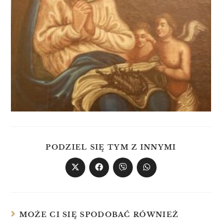
PODZIEL SIĘ TYM Z INNYMI
MOŻE CI SIĘ SPODOBAĆ RÓWNIEŻ