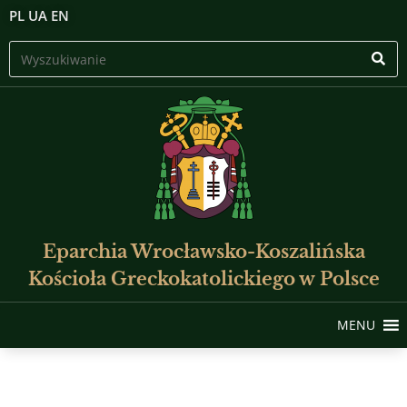
PL
UA
EN
Eparchia Wrocławsko-Koszalińska
Kościoła Greckokatolickiego w Polsce
MENU