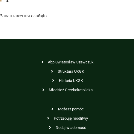
Завантаження слайдів...
Abp Swiatosław Szewczuk
Struktura UKGK
Historia UKGK
Młodzież Greckokatolicka
Możesz pomóc
Potrzebuję modlitwy
Dodaj wiadomość