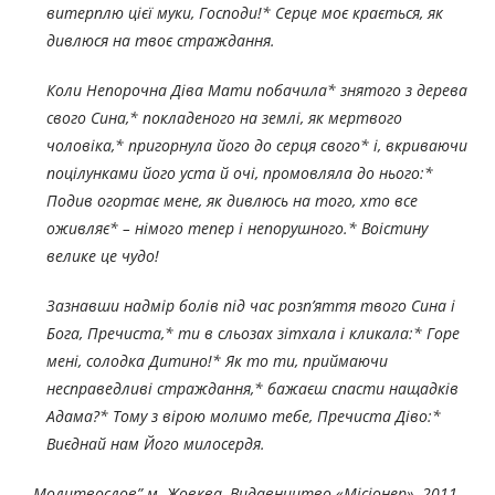
витерплю цієї муки, Господи!* Серце моє крається, як
дивлюся на твоє страждання.
Коли Непорочна Діва Мати побачила* знятого з дерева
свого Сина,* покладеного на землі, як мертвого
чоловіка,* пригорнула його до серця свого* і, вкриваючи
поцілунками його уста й очі, промовляла до нього:*
Подив огортає мене, як дивлюсь на того, хто все
оживляє* – німого тепер і непорушного.* Воістину
велике це чудо!
Зазнавши надмір болів під час розп’яття твого Сина і
Бога, Пречиста,* ти в сльозах зітхала і кликала:* Горе
мені, солодка Дитино!* Як то ти, приймаючи
несправедливі страждання,* бажаєш спасти нащадків
Адама?* Тому з вірою молимо тебе, Пречиста Діво:*
Виєднай нам Його милосердя.
„Молитвослов”
м. Жовква, Видавництво «Місіонер», 2011