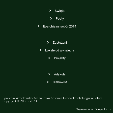
Święta
Posty
Eparchialny sobór 2014
Zasłużeni
Lokale od wynajęcia
Projekty
Artykuły
Blahowist
Eparchia Wrocławsko-Koszalińska Kościoła Greckokatolickiego w Polsce.
Copyright © 2006 - 2023.
Wykonawca:
Grupa Faro