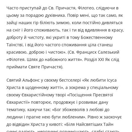
Часто приступай до Св. Причастя, Філотео, слідуючи в
цьому за порадою духівника. Повір мені, що так само, як
зайці наших гір біліють зимою, коли постійно дивляться
на сніг і його споживають, так і ти від вдивляння в красу,
доброту й чистоту, які укриті в тому Божественному
Таїнстві, і від його частого споживання ціла станеш
красивою, доброю і чистою». (Св. Франциск Салезький
«Філотея. Шлях до набожного життя». Розділ XXI Як слід
приймати Святе Причастя).
Святий Альфонс у своєму бестселері «Як любити Ісуса
Христа в щоденному житті», а зокрема у спеціальному
своєму Євхаристійному творі «Посіщення Пресвятої
Євхаристії» повторює, продовжує і розвиває дану
тематику, кажучи так: «Бог збожеволів з любові до
людини і прагне нею бути любленим». Рівно ж заохочує
до відвідин Христа у кивоті: «Біля Найсвятіших Тайн
сумні радіють, нерозумні розумнішають, слабкі стають