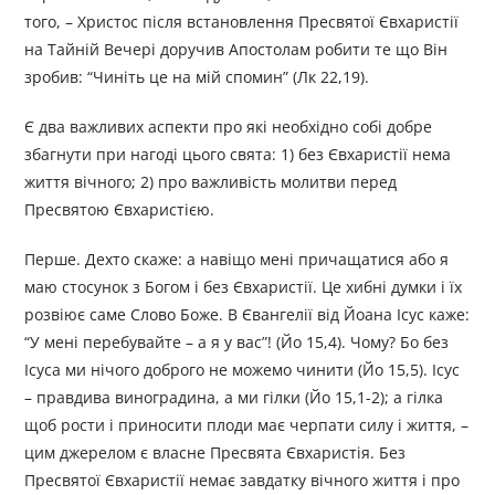
того, – Христос після встановлення Пресвятої Євхаристії
на Тайній Вечері доручив Апостолам робити те що Він
зробив: “Чиніть це на мій спомин” (Лк 22,19).
Є два важливих аспекти про які необхідно собі добре
збагнути при нагоді цього свята: 1) без Євхаристії нема
життя вічного; 2) про важливість молитви перед
Пресвятою Євхаристією.
Перше. Дехто скаже: а навіщо мені причащатися або я
маю стосунок з Богом і без Євхаристії. Це хибні думки і їх
розвіює саме Слово Боже. В Євангелії від Йоана Ісус каже:
“У мені перебувайте – а я у вас”! (Йо 15,4). Чому? Бо без
Ісуса ми нічого доброго не можемо чинити (Йо 15,5). Ісус
– правдива виноградина, а ми гілки (Йо 15,1-2); а гілка
щоб рости і приносити плоди має черпати силу і життя, –
цим джерелом є власне Пресвята Євхаристія. Без
Пресвятої Євхаристії немає завдатку вічного життя і про