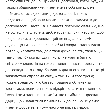
часто спішити до Св. Причастя: досконалі, котрі, будучи
такими обдарованими, чинитимуть собі кривду, не
наближаючись до криниці досконалості, також
недосконалі, щоб вони могли належно прямувати до
досконалості. Часте Св. Причастя потрібне сильним, щоб
не ослабли, а слабким, щоб набралися сил; хворим, щоб
виздоровіли, а здоровим, щоб не впадали у неміч. І
додай, що ти – як незріла, слабка і хвора – часто маєш
потребу черпати там, де є твоя досконалість, твоя міць і
твій лікар. Скажи їм, що ті, котрі не мають багато
світським клопотів на голові, повинні часто приступати
до Господнього Столу, бо мають для цього час; а ті, котрі
заклопотані справами світу, – так, як їм того треба;
кожен, зрештою, хто багато працює й обтяжений
клопотами, повинен також підкріплюватися поживною
їжею, і чим частіше. Скажи їм, що приймаєш Пресвяті
Дари, щоб навчитися приймати Їх добре, бо не у змозі
чинити добре те, в чому часто не вправляєшся.