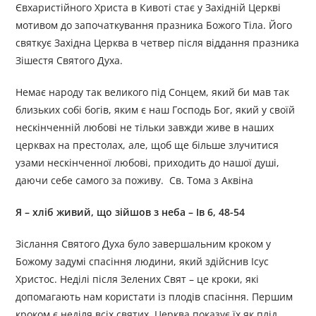
Євхаристійного Христа в Кивоті стає у Західній Церкві
мотивом до започаткування празника Божого Тіла. Його
святкує Західна Церква в четвер після віддання празника
Зішестя Святого Духа.
Немає народу так великого під Сонцем, який би мав так
близьких собі богів, яким є наш Господь Бог, який у своїй
нескінченній любові не тільки завжди живе в наших
церквах на престолах, але, щоб ще більше злучитися
узами нескінченної любові, приходить до нашої душі,
даючи себе самого за поживу. Св. Тома з Аквіна
Я – хліб живий, що зійшов з неба – Ів 6, 48-54
Зіслання Святого Духа було завершальним кроком у
Божому задумі спасіння людини, який здійснив Ісус
Христос. Неділі після Зелених Свят – це кроки, які
допомагають нам користати із плодів спасіння. Першим
кроком є неділя всіх святих. Церква показує їх як плід