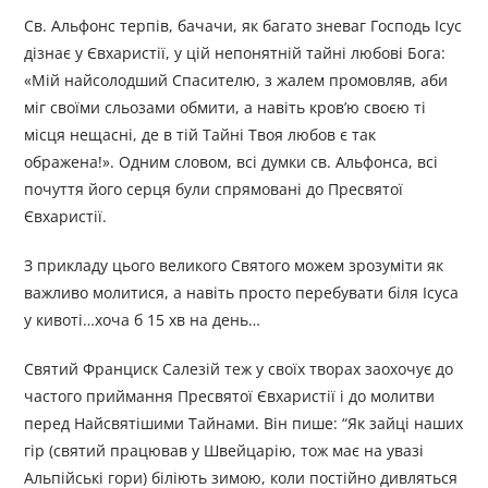
Св. Альфонс терпів, бачачи, як багато зневаг Господь Ісус
дізнає у Євхаристії, у цій непонятній тайні любові Бога:
«Мій найсолодший Спасителю, з жалем промовляв, аби
міг своїми сльозами обмити, а навіть кров’ю своєю ті
місця нещасні, де в тій Тайні Твоя любов є так
ображена!». Одним словом, всі думки св. Альфонса, всі
почуття його серця були спрямовані до Пресвятої
Євхаристії.
З прикладу цього великого Святого можем зрозуміти як
важливо молитися, а навіть просто перебувати біля Ісуса
у кивоті…хоча б 15 хв на день…
Святий Франциск Салезій теж у своїх творах заохочує до
частого приймання Пресвятої Євхаристії і до молитви
перед Найсвятішими Тайнами. Він пише: “Як зайці наших
гір (святий працював у Швейцарію, тож має на увазі
Альпійські гори) біліють зимою, коли постійно дивляться