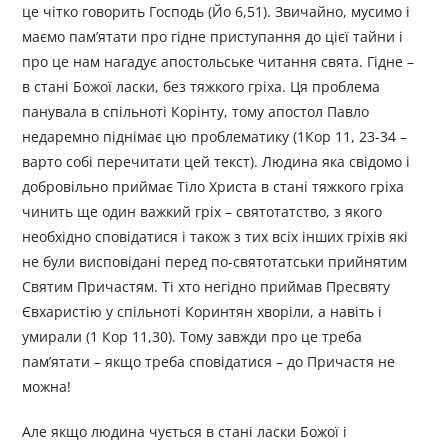
це чітко говорить Господь (Йо 6,51). Звичайно, мусимо і
маємо пам’ятати про гідне приступання до цієї тайни і
про це нам нагадує апостольське читання свята. Гідне –
в стані Божої ласки, без тяжкого гріха. Ця проблема
панувала в спільноті Корінту, тому апостол Павло
недаремно піднімає цю проблематику (1Кор 11, 23-34 –
варто собі перечитати цей текст). Людина яка свідомо і
добровільно приймає Тіло Христа в стані тяжкого гріха
чинить ще один важкий гріх – святотатство, з якого
необхідно сповідатися і також з тих всіх інших гріхів які
не були висповідані перед по-святотатськи прийнятим
Святим Причастям. Ті хто негідно приймав Пресвяту
Євхаристію у спільноті Коринтян хворіли, а навіть і
умирали (1 Кор 11,30). Тому завжди про це треба
пам’ятати – якщо треба сповідатися – до Причастя не
можна!
Але якщо людина чується в стані ласки Божої і