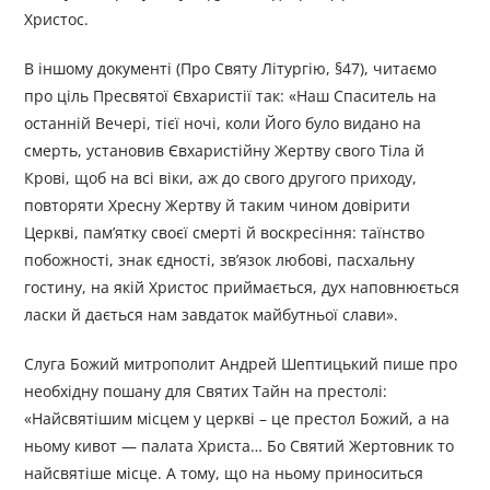
Христос.
В іншому документі (Про Святу Літургію, §47), читаємо
про ціль Пресвятої Євхаристії так: «Наш Спаситель на
останній Вечері, тієї ночі, коли Його було видано на
смерть, установив Євхаристійну Жертву свого Тіла й
Крові, щоб на всі віки, аж до свого другого приходу,
повторяти Хресну Жертву й таким чином довірити
Церкві, пам’ятку своєї смерті й воскресіння: таїнство
побожності, знак єдності, зв’язок любові, пасхальну
гостину, на якій Христос приймається, дух наповнюється
ласки й дається нам завдаток майбутньої слави».
Слуга Божий митрополит Андрей Шептицький пише про
необхідну пошану для Святих Тайн на престолі:
«Найсвятішим місцем у церкві – це престол Божий, а на
ньому кивот — палата Христа… Бо Святий Жертовник то
найсвятіше місце. А тому, що на ньому приноситься