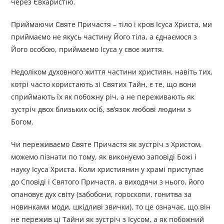
через Євхаристію.
Приймаючи Святе Причастя – тіло і кров Ісуса Христа, ми
приймаємо не якусь частину Його тіла, а єднаємося з
Його особою, приймаємо Ісуса у своє життя.
Недоліком духовного життя частини християн, навіть тих,
котрі часто користають зі Святих Тайн, є те, що вони
сприймають їх як побожну річ, а не переживають як
зустріч двох близьких осіб, зв’язок любові людини з
Богом.
Чи переживаємо Святе Причастя як зустріч з Христом,
можемо пізнати по тому, як виконуємо заповіді Божі і
науку Ісуса Христа. Коли християнин у храмі приступає
до Сповіді і Святого Причастя, а виходячи з нього, його
опановує дух світу (забобони, гороскопи, гонитва за
новинками моди, шкідливі звички), то це означає, що він
не пережив ці Тайни як зустріч з Ісусом, а як побожний