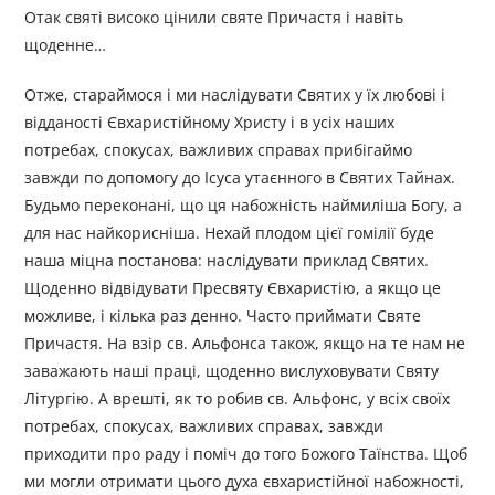
Отак святі високо цінили святе Причастя і навіть
щоденне…
Отже, стараймося і ми наслідувати Святих у їх любові і
відданості Євхаристійному Христу і в усіх наших
потребах, спокусах, важливих справах прибігаймо
завжди по допомогу до Ісуса утаєнного в Святих Тайнах.
Будьмо переконані, що ця набожність наймиліша Богу, а
для нас найкорисніша. Нехай плодом цієї гомілії буде
наша міцна постанова: наслідувати приклад Святих.
Щоденно відвідувати Пресвяту Євхаристію, а якщо це
можливе, і кілька раз денно. Часто приймати Святе
Причастя. На взір св. Альфонса також, якщо на те нам не
заважають наші праці, щоденно вислуховувати Святу
Літургію. А врешті, як то робив св. Альфонс, у всіх своїх
потребах, спокусах, важливих справах, завжди
приходити про раду і поміч до того Божого Таїнства. Щоб
ми могли отримати цього духа євхаристійної набожності,