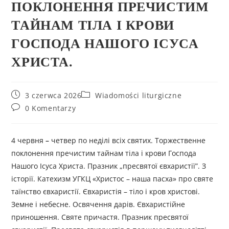
ПОКЛОНЕННЯ ПРЕЧИСТИМ
ТАЙНАМ ТІЛА І КРОВИ
ГОСПОДА НАШОГО ІСУСА
ХРИСТА.
3 czerwca 2026
Wiadomości liturgiczne
0 Komentarzy
4 червня
–
четвер по неділі всіх святих. Торжественне
поклонення пречистим тайнам тіла і крови Господа
Нашого Ісуса Христа. Празник „пресвятої євхаристії”. З
історії. Катехизм УГКЦ «Христос – наша пасха» про святе
таїнство євхаристії. Євхаристія – тіло і кров христові.
Земне і небесне. Освячення дарів. Євхаристійне
приношення. Святе причастя. Празник пресвятої