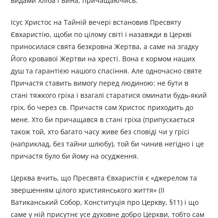
видами Хліба і Вина, причащаючись.
Ісус Христос на Тайній вечері встановив Пресвяту
Євхаристію, щоби по цілому світі і назавжди в Церкві
приносилася свята безкровна Жертва, а саме на згадку
Його кровавої Жертви на хресті. Вона є кормом наших
душ та гарантією нашого спасіння. Але одночасно святе
Причастя ставить вимогу перед людиною: не бути в
стані тяжкого гріха і взагалі старатися оминати будь-який
гріх, бо через св. Причастя сам Христос приходить до
мене. Хто би причащався в стані гріха (припускається
також той, хто багато часу живе без сповіді чи у грісі
(наприклад, без тайни шлюбу), той би чинив негідно і це
причастя було би йому на осудження.
Церква вчить, що Пресвята Євхаристія є «джерелом та
звершенням цілого християнського життя» (ІІ
Ватиканський Собор, Конституція про Церкву, §11) і що
саме у ній присутнє усе духовне добро Церкви, тобто сам