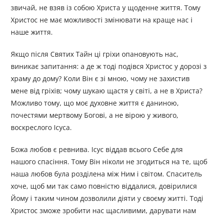
звичай, не взяв із собою Христа у щоденне життя. Тому
Христос не має можливості змінювати на краще нас і
наше життя.
Якщо після Святих Тайн ці гріхи опановують нас,
виникає запитання: а де ж тоді подівся Христос у дорозі з
храму до дому? Коли Він є зі мною, чому не захистив
мене від гріхів; чому шукаю щастя у світі, а не в Христа?
Можливо тому, що моє духовне життя є даниною,
почестями мертвому Богові, а не вірою у живого,
воскреслого Ісуса.
Божа любов є ревнива. Ісус віддав всього Себе для
нашого спасіння. Тому Він ніколи не згодиться на те, щоб
наша любов була розділена між Ним і світом. Спаситель
хоче, щоб ми так само повністю віддалися, довірилися
Йому і таким чином дозволили діяти у своєму житті. Тоді
Христос зможе зробити нас щасливими, дарувати нам