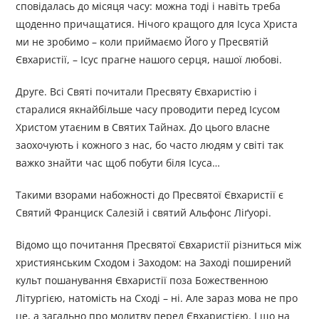
сповідалась до місяця часу: можна тоді і навіть треба
щоденно причащатися. Нічого кращого для Ісуса Христа
ми не зробимо – коли приймаємо Його у Пресвятій
Євхаристії, – Ісус прагне нашого серця, нашої любові.
Друге. Всі Святі почитали Пресвяту Євхаристію і
старалися якнайбільше часу проводити перед Ісусом
Христом утаєним в Святих Тайнах. До цього власне
заохочують і кожного з нас, бо часто людям у світі так
важко знайти час щоб побути біля Ісуса…
Такими взорами набожності до Пресвятої Євхаристії є
Святий Франциск Салезій і святий Альфонс Ліґуорі.
Відомо що почитання Пресвятої Євхаристії різниться між
християнським Сходом і Заходом: на Заході поширений
культ пошанування Євхаристії поза Божественною
Літургією, натомість на Сході – ні. Але зараз мова не про
це, а загально про молитву перед Євхаристією. І що на