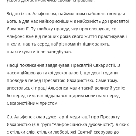
Згідно із св. Альфонсом, наймилішим набоженством для
Бога, а для нас найкориснішим є набожність до Пресвятої
Євхаристії. Ту глибоку правду, яку проголошував, св.
Альфонс вже від перших років свого життя практикував і
ніколи, навіть серед найрізноманітніших занять,
практикувати її не занедбував.
Ласці покликання завдячував Пресвятій Євхаристії. З
часом дійшов до такої досконалості, що довгі години
проводив перед Пресвятою Євхаристією. Саме тому,
апостольські праці Альфонса мали такий великий успіх;
бо перед тим, він віддавався щирим молитвам перед
Євхаристійним Христом.
Св. Альфонс склав дуже гарні медитації про Пресвяту
Євхаристію (є в групі “Альфонсіанська духовність”), в яких
є стільки слів, стільки любові, які Святий скерував до