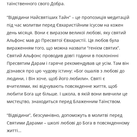
таїнственного свого Добра.
“Відвідини Найсвятіших Тайн” – це пропозиція медитацій
під час молитви перед Євхаристійним Ісусом на кожен
день місяця. Вони є виразом великої любові, яку святий
Альфонс мав до Пресвятої Євхаристії. Ця любов була
вираженням того, що можна назвати “генієм святих”.
Святий Альфонс проводив довгі години в поклонінні
Пресвятим Дарам і гаряче рекомендував це усім. Там він
дізнався про цю чудову істину: «Бог ошалів з любові до
людини, і Він хоче, щоб його любили». Святі є
вчителями, які відчувають повсякденне життя, щоб
любити Бога ще більше. І школа, в якій вони вивчили це
мистецтво, знаходиться перед Блаженним Таїнством.
“Відвідини”, безсумнівно, допоможуть в молитві перед
Святими Дарами – школі любові до Бога в повсякденному
житті…