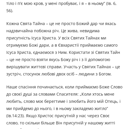
тіло і п’є мою кров, у мені пробуває, і я – в ньому” (Ів. 6,
56).
Кожна Свята Тайна – це не просто Божий дар чи якась
надзвичайна побожна річ. Це жива, невидима
присутність Ісуса Христа. У всіх Святих Тайнах ми
отримуємо Божі дари, а в Євхаристії приймаємо самого
Ісуса Христа, єднаємося з Ним. Користати зі Святих Тайн
– це не просто взяти якусь Божу річ і з її допомогою
вирішувати життєві справи. Участь у Святих Тайнах – це
зустріч, стосунок любові двох осіб – людини з Богом.
Наше спасіння починається, коли приймаємо Боже Слово
до своєї душі за словами Спасителя: „Коли хтось мене
любить, слово моє берегтиме і злюбить його мій Отець, і
ми прийдемо до нього, і в ньому закладемо житло”
(Ів.14:23). Якщо Христос присутній у нас через Своє
слово, то скільки більше Він присутній у нашому житті