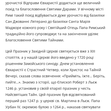
урочистої Відправи Євхаристії додається ще величний
похід та благословення Святими Дарами. У вічному місті
Римі такий похід відбувається дуже урочисто від базиліки
Сан Джованні Лятерано до базиліки Санта Марія
Маджоре кожного року і Святійший Отець Папа Римський
традиційно його супроводжує та на закінчення уділяє
Благословення Святими Тайнами.
Цей Празник у Західній Церкві святкується вже з XIII
століття, а у нашій Церкві його введено у 1720 році
рішенням Замойського синоду. Днем установлення
Євхаристії є Страстний Четвер, коли Христос на Тайній
Вечері, сказав слова освячення: «Прийміть, їжте… Беріть,
пийте…». Знаємо з історії, що Єпископ Роберт з Льєж
1246 р. установив у своїй єпархії празник у честь
Найсвятіших Тайн. Цей празник був відсвяткований
перший раз 1247 р. у церкві св. Мартина в Льєж. Папа
Урбан IV, окремою булою з 1264 р., наказав святкувати