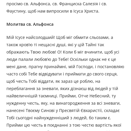
просімо св. Альфонса, св. Франциска Салезія і св.
Фаустину, щоб нам випросили в Ісуса Христа.
Молитва св. Альфонса
Мій Ісусе найсолодший! Щоб міг обмити сльозами, а
також кров’ю ті нещасні душі, які у цій Тайні так
ображають Твою любов! О! Коли б міг вчинити, щоб усі
люди палали любов’ю до Тебе! Оскільки однак не є це
мені дане, прагну принаймні, мій Господи, і постановляю
часто собі Тебе відвідувати і приймати до свого серця,
щоб честь Тобі віддати, як зараз це роблю, на
переблагання за зневаги, яких дізнаєш від людей у тій
найвеличнішій таємниці. Прийми, Отче Небесний, ту
нужденну честь, яку, на винагородження за всі зневаги,
нанесені Твоєму Синові у Пресвятій Євхаристії, складає
Тобі сьогодні найнужденніший з людей, бо таким є.
Прийми цю честь в поєднанні з тою честю вартість якої