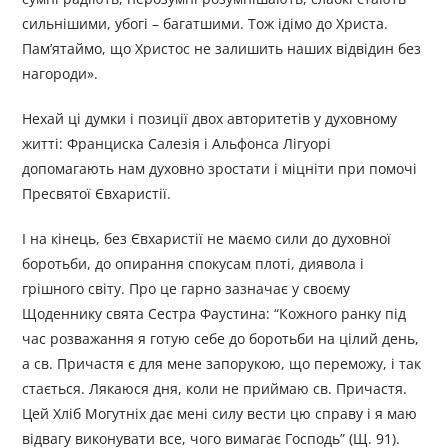
сильнішими, убогі – багатшими. Тож ідімо до Христа.
Пам’ятаймо, що Христос не залишить наших відвідин без
нагороди».
Нехай ці думки і позиції двох авторитетів у духовному
житті: Франциска Салезія і Альфонса Лігуорі
допомагають нам духовно зростати і міцніти при помочі
Пресвятої Євхаристії.
І на кінець, без Євхаристії не маємо сили до духовної
боротьби, до опирання спокусам плоті, диявола і
грішного світу. Про це гарно зазначає у своєму
Щоденнику свята Сестра Фаустина: “Кожного ранку під
час розважання я готую себе до боротьби на цілий день,
а св. Причастя є для мене запорукою, що переможу, і так
стається. Лякаюся дня, коли не приймаю св. Причастя.
Цей Хліб Могутніх дає мені силу вести цю справу і я маю
відвагу виконувати все, чого вимагає Господь” (Щ. 91).