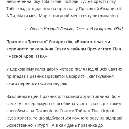
нескінченна, яку Тобі склав Господь Ісус на хресті і яку
Тобі складає щоденно на престолі у Пресвятій Євхаристії.
А Ти, Мати моя, Маріє, виєднай мені святу витривалість.
о. Отець Назарій Ланько, Одеський екзархат УГКЦ
Празник «Пресвятої Євхаристії», «Божого тіла» чи
«Урочисте поклоніння Святим тайнам Пречистого Тіла
і Чесної Крові ГНІХ»
У церковному календарі у четвер після Неділі Всіх Святих
припадає Празник Пресвятої Євхаристії, святкування
якого переноситься на неділю.
Важливим є цей Празник для кожного християнина, бо ж
саме тут зосереджується особлива увага – раз в рік таким
способом – на Поклоніння Святим Тайнам Тіла і Крові
Ісуса Христа, те що відбувається кожного разу на відправі
Божественної Літургії. А в сам день празника до