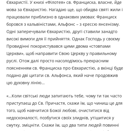
Євхаристії. У книзі «Філотея» св. Франциска, власне, йде
мова за Євхаристію. Нагадаю ще, що обидва святі жили і
працювали приблизно в однакових умовах: Франциск
боровся з кальвіністами, Альфонс – з єрессю янсенізму.
Одні заперечували Євхаристію, другі ставили занадто
високі вимоги для її прийняття. Однак Господь у своєму
Провидінні покористувався цими двома «стовпами
Церкви», щоб направити Свою Церкву у правильному
руслі. Отож далі просто насолодімось прекрасним
поясненням св. Франциска про Євхаристію, а вкінці буде
подано дві цитати св. Альфонса, який наче продовжив
цю духовну лінію…
«…Коли світські люди запитають тебе, чому ти так часто
приступаєш до Св. Причастя, скажи їм, що чиниш це для
того, щоб навчитися Божої любові, очиститися від
недосконалості, позбутися своїх злиднів, утішитися у
смутку, зміцніти. Скажи їм, що два типи людей повинні