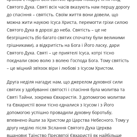
Святого Духа. Святі всіх часів вказують нам першу дорогу
до спасіння – святість. Своїм життя вони довели, що
можна жити наукою Ісуса Христа, перемогти гріхи силою
Святого Духа в дорозі до неба. Святість – це не
безгрішність (бо багато святих спочатку були великими
грішниками), а відкритість на Бога і Його ласку, дари
Святого Духа. Святі – це приятелі Ісуса, котрі тісно
поєднали свою волю з волею Господа Бога. Тому святість
– це міцний зв’язок віри і любові з Ісусом Христом.
Друга неділя нагадує нам, що джерелом духовної сили
святих у здобуванні святості і спасіння була молитва та
Святі Тайни, зокрема Євхаристія. З допомогою молитви
та Євхаристії вони тісно єдналися з Ісусом і з Його
допомогою успішно провадили духовну боротьбу,
впевнено йшли за Христом до Царства Небесного. Тому у
другу неділю після Зіслання Святого Духа Церква
вшановує Таїнство Пресвятої Євхаристії як найбільше