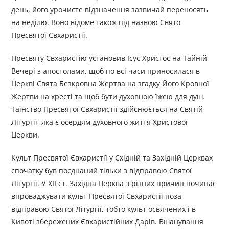
день, його урочисте відзначення зазвичай переносять
на неділю. Воно відоме також під назвою Свято
Пресвятої Євхаристії.
Пресвяту Євхаристію установив Ісус Христос на Тайній
Вечері з апостолами, щоб по всі часи приносилася в
Церкві Свята Безкровна Жертва на згадку Його Кровної
Жертви на хресті та щоб бути духовною їжею для душ.
Таїнство Пресвятої Євхаристії здійснюється на Святій
Літургії, яка є осердям духовного життя Христової
Церкви.
Культ Пресвятої Євхаристії у Східній та Західній Церквах
спочатку був поєднаний тільки з відправою Святої
Літургії. У XII ст. Західна Церква з різних причин починає
впроваджувати культ Пресвятої Євхаристії поза
відправою Святої Літургії, тобто культ освячених і в
Кивоті збережених Євхаристійних Дарів. Вшанування