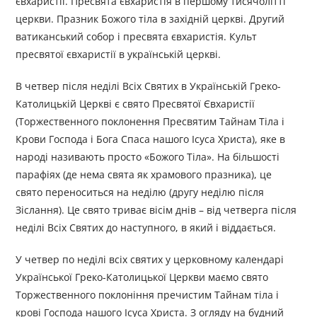
євхаристії. Пресвята євхаристія в першому тисячолітті
церкви. Празник Божого тіла в західній церкві. Другий
ватиканський собор і пресвята євхаристія. Культ
пресвятої євхаристії в українській церкві.
В четвер після неділі Всіх Святих в Українській Греко-
Католицькій Церкві є свято Пресвятої Євхаристії
(Торжественного поклонення Пресвятим Тайнам Тіла і
Крови Господа і Бога Спаса нашого Ісуса Христа), яке в
народі називають просто «Божого Тіла». На більшості
парафіях (де нема свята як храмового празника), це
свято переноситься на неділю (другу неділю після
Зіслання). Це свято триває вісім днів – від четверга після
неділі Всіх Святих до наступного, в який і віддається.
У четвер по неділі всіх святих у церковному календарі
Української Греко-Католицької Церкви маємо свято
Торжественного поклоніння пречистим Тайнам тіла і
крові Господа нашого Ісуса Христа. З огляду на будний