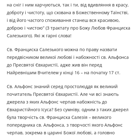
на сніг і ним харчуються, так і ти, від вдивляння в красу,
доброту і чистоту, що схована в Божественному Таїнстві,
і від його частого споживання станеш вся красивою,
доброю і чистою” (З трактату про Божу Любов Франциска
Салезького). Які ж гарні слова!
Св. Франциска Салезького можна по праву назвати
передвісником великої любові і набожності св. Альфонса
до Пресвятої Євхаристії, адже жив він перед
Найревнішим Вчителем у кінці 16 – на початку 17 ст.
Св. Альфонс знаний серед простолюддя як великий
почитатель Пресвятої Євхаристії. Але чи всі знають
джерела з яких Альфонс черпав набожність до
Євхаристійного Ісуса? Без сумніву, одним з таких джерел
була творчість св. Франциска Салезія – великого
попередника св. Альфонса, з творчості якого Альфонс
черпав, зокрема в царині Божої любові, а головно