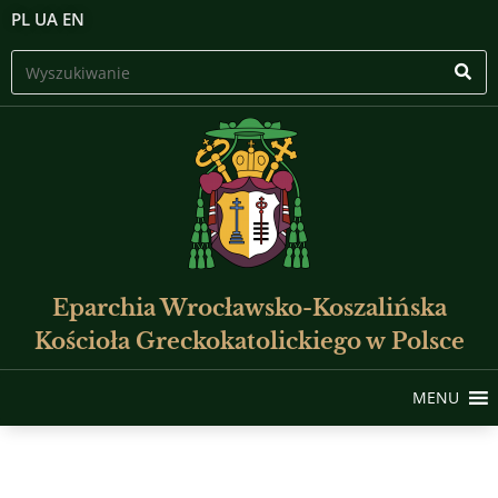
PL
UA
EN
Eparchia Wrocławsko-Koszalińska
Kościoła Greckokatolickiego w Polsce
MENU