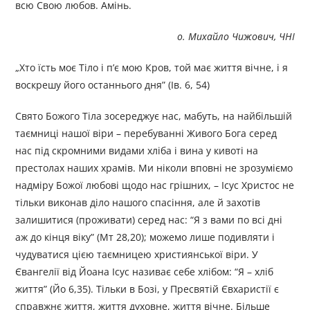
всю Свою любов. Амінь.
о. Михайло Чижович, ЧНІ
„Хто їсть моє Тіло і п’є мою Кров, той має життя вічне, і я
воскрешу його останнього дня” (Ів. 6, 54)
Свято Божого Тіла зосереджує нас, мабуть, на найбільшій
таємниці нашої віри – перебуванні Живого Бога серед
нас під скромними видами хліба і вина у кивоті на
престолах наших храмів. Ми ніколи вповні не зрозуміємо
надміру Божої любові щодо нас грішних, – Ісус Христос не
тільки виконав діло нашого спасіння, але й захотів
залишитися (проживати) серед нас: “Я з вами по всі дні
аж до кінця віку” (Мт 28,20); можемо лише подивляти і
чудуватися цією таємницею християнської віри. У
Євангелії від Йоана Ісус називає себе хлібом: “Я – хліб
життя” (Йо 6,35). Тільки в Бозі, у Пресвятій Євхаристії є
справжнє життя, життя духовне, життя вічне. Більше