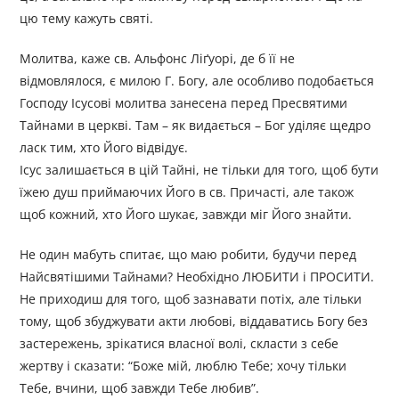
цю тему кажуть святі.
Молитва, каже св. Альфонс Ліґуорі, де б її не
відмовлялося, є милою Г. Богу, але особливо подобається
Господу Ісусові молитва занесена перед Пресвятими
Тайнами в церкві. Там – як видається – Бог уділяє щедро
ласк тим, хто Його відвідує.
Ісус залишається в цій Тайні, не тільки для того, щоб бути
їжею душ приймаючих Його в св. Причасті, але також
щоб кожний, хто Його шукає, завжди міг Його знайти.
Не один мабуть спитає, що маю робити, будучи перед
Найсвятішими Тайнами? Необхідно ЛЮБИТИ і ПРОСИТИ.
Не приходиш для того, щоб зазнавати потіх, але тільки
тому, щоб збуджувати акти любові, віддаватись Богу без
застережень, зрікатися власної волі, скласти з себе
жертву і сказати: “Боже мій, люблю Тебе; хочу тільки
Тебе, вчини, щоб завжди Тебе любив”.