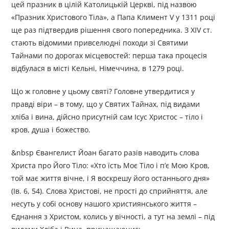
цей празник в цілій Католицькій Церкві, під назвою
«Празник Христового Тіла», а Папа Климент V у 1311 році
ще раз підтвердив рішення свого попередника. З XIV ст.
стають відомими привселюдні походи зі Святими
Тайнами по дорогах місцевостей: перша така процесія
відбулася в місті Кельні, Німеччина, в 1279 році.
Що ж головне у цьому святі? Головне утвердитися у
правді віри – в тому, що у Святих Тайнах, під видами
хліба і вина, дійсно присутній сам Ісус Христос – тіло і
кров, душа і божество.
&nbsp Євангелист Йоан багато разів наводить слова
Христа про Його Тіло: «Хто їсть Моє Тіло і п’є Мою Кров,
той має життя вічне, і Я воскрешу його останнього дня»
(Ів. 6, 54). Слова Христові, не прості до сприйняття, але
несуть у собі основу нашого християнського життя –
Єднання з Христом, колись у вічності, а тут на землі – під