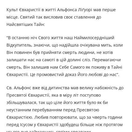
Культ Євхаристії в житті Альфонса Ліґуорі мав перше
місце. Святий так висловив своє ставлення до
Найсвятіших Тайн:
“В останню ніч Свого життя наш Наймилосердніший
Відкупитель, знаючи, що надійшла очікувана мить, коли
Він повинен був прийняти смерть людини, не хотів
залишати нас на самоті в цій долині сліз. Перемагаючи
смерть, Він залишив нам Себе Самого як поживу в Тайні
Євхаристії. Це промовистий доказ Його любові до нас”.
Св. Альфонс вже від дитинства мав велику набожність до
Пресвятої Євхаристії, яка в міру літ поступово
збільшувалася, так що ціле його життя було як би
неустанним перебуванням перед Пресвятою
Євхаристією. Любив повторювати, що за чверть години
перед Ісусом у Євхаристії здобудеш більше ніж протягом
усього дня займаючись своїми справами.