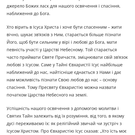
джерело Божих ласк для нашого освячення і спасіння,
наближення до Бога.
Хто вірить в Ісуса Христа і хоче бути спасенним – жити
вічно, шукає зв’язків з Ним, старається більше пізнати
Його, щоб бути сильним у вірі і любові до Бога, мати
певність участі у Царстві Небесному. Той старається
часто приймати Святе Причастя, зміцнювати свій зв’язок
любові з Ісусом. Саме у Тайні Євхаристії Ісус найбільше
наближений до нас, найтісніше єднається з Нами і дає
нам можливість пізнати Свою любов до нас – основу
спасіння. Тому Пресвяту Євхаристію можна назвати
початком Царства Небесного на землі.
Успішність нашого освячення з допомогою молитви і
Святих Тайн залежить від їх розуміння, від того, в якому
дусі переживаємо їх: як релігійний звичай чи зустріч з
Ісусом Христом. Про Євхаристію Ісус сказав: „Хто їсть моє