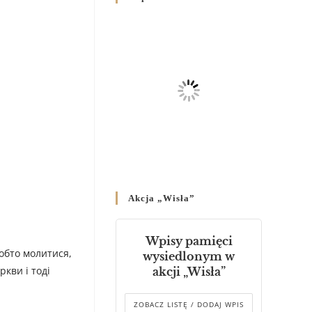
Родин
4 GRUDNIA 2024
/
Декрет владики Володимира
про утворення Комісії до
Справ Молоді та встановленя
складу Катихитичної Комісії
18 PAŹDZIERNIKA 2024
/
Декрет „Проголошення та
оприлюднення постанов
Синоду Єпископів УГКЦ,
який відбувся у Зарваниці, в
Akcja „Wisła”
днях 2-12 липня 2024 р.”
4 PAŹDZIERNIKA 2024
/
Wpisy pamięci
Декрет єпископів
обто молитися,
wysiedlonym w
Перемисько-Варшавської
ркви і тоді
akcji „Wisła”
Митрополії стосовно
звершування Божественної
літургії
ZOBACZ LISTĘ / DODAJ WPIS