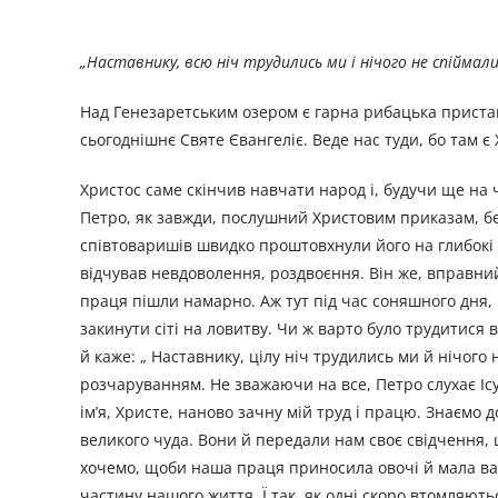
„Наставнику, всю ніч трудились ми і нічого не спіймали „
Над Генезаретським озером є гарна рибацька приста
сьогоднішнє Святе Євангеліє. Веде нас туди, бо там є
Христос саме скінчив навчати народ і, будучи ще на чо
Петро, як завжди, послушний Христовим приказам, бе
співтоваришів швидко проштовхнули його на глибокі в
відчував невдоволення, роздвоєння. Він же, вправний 
праця пішли намарно. Аж тут під час соняшного дня, п
закинути сіті на ловитву. Чи ж варто було трудитися 
й каже: „ Наставнику, цілу ніч трудились ми й нічог
розчаруванням. Не зважаючи на все, Петро слухає Ісус
ім’я, Христе, наново зачну мій труд і працю. Знаємо 
великого чуда. Вони й передали нам своє свідчення, 
хочемо, щоби наша праця приносила овочі й мала вар
частину нашого життя. Ї так, як одні скоро втомляють