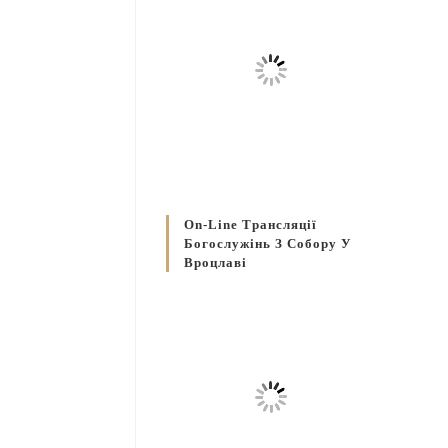
On-Line Трансляції
Богослужінь З Собору У
Вроцлаві