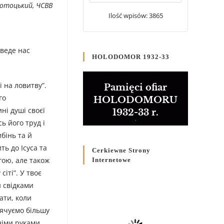
Лотоцький, ЧСВВ
20 WRZEŚNIA 2024
/
Ilość wpisów: 3865
Булла проголошення
Ювілейного року 2025
веде нас
5 CZERWCA 2024
/
HOLODOMOR 1932-33
Розпорядження
Преосвященнішого Владики
і на ловитву”.
Pamięci ofiar
Кир Володимира Р. Ющака
го
HOLODOMORU
про вживання друкованих
ні душі своєї
1932-33 r.
книг на публічних
ь його труд і
богослужіннях
бінь та й
23 LUTEGO 2024
/
ть до Ісуса та
Cerkiewne Strony
гою, але також
Internetowe
іті”. У твоє
и свідками
ати, коли
вячуємо більшу
німи руками,