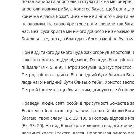
почав вибирати апостолів і готувати їх на місіонерів.
апостоли ловили рибу, а Христос бажає, щоб вони „ло
конечна є ласка Божа”. „Без мене ви нічого чинити не м
не зловили. На слово Христове вони зловили так багат
нас. Без Ісуса Христа ми нічого доброго не зможемо в
Божою я є те, що є, а благодать його в мені не була мар
При виді такого дивного чуда жах огорнув апостолів.
голосно проказав: „Іди від мене, Господи, бо я грішна
піймали” (Лк. 5, 8-9). Петро зрозумів, що Ісус Христо
Петро, грішна людина. Він негідний бути близько Бога
людина! Я негідний бути близько тебе”. Христос заспо
Петро й інші учні, що були з ним, „кинули все й пішли 
Праведні люди, святі особи в присутності Божества за
Євангеліст Іван каже, що на землі „ніхто й ніколи Бог
благаю, твою славу” (Вх. 33, 18). а Господь відповів
(Вх. 33, 20). На вид Божої краси людина в одній хвили
величної краси і такого щастя. Пророк Ісая одного раз