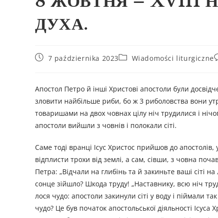
8 ЖОВТНЯ – XVIII 
ДУХА.
7 października 2023
Wiadomości liturgiczne
Апостол Петро й інші Христові апостоли були досвід
зловити найбільше риби, бо ж 3 риболовства вони утр
товаришами на двох човнах цілу ніч трудилися і нічог
апостоли вийшли з човнів і полокали сіті.
Саме тоді вранці Ісус Христос прийшов до апостолів, 
відплисти трохи від землі, а сам, сівши, з човна поч
Петра: „Відчали на глибінь та й закиньте ваші сіті на 
сонце зійшло? Шкода труду! „Наставнику, всю ніч трудил
лося чудо: апостоли закинули сіті у воду і піймали т
чудо? Це був початок апостольської діяльності Ісус