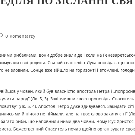
НЕДІЛЯ ПО ЗІСЛАННІ СВ
0 Komentarzy
ченими рибалками, вони добре знали де і коли на Генезаретсько
имували свої родини. Святий євангеліст Лука оповідає, що апос
о не зловили. Сонце вже зійшло на горизонті і втомлені, голодн
увійшов у човен, який був власністю апостола Петра і „попросив
ав учити народ” (Лк. 5, 3). Закінчивши свою проповідь, Спасител
ловитву” (Лк. 5, 4). Апостол Петро дуже здивувався. Закидати сіті
ись ми й нічого не піймали, але на твоє слово закину сіті” (Лк. 5
ак багато риби, що наповнили ними два човни. Чому Ісус Христос
а Христа. Божественний Спаситель почав щойно організувати сво