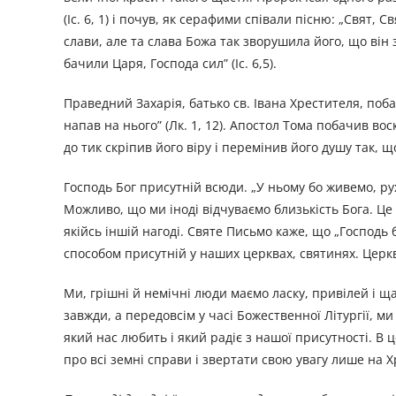
(Іс. 6, 1) і почув, як серафими співали пісню: „Свят, 
слави, але та слава Божа так зворушила його, що він 
бачили Царя, Господа сил” (Іс. 6,5).
Праведний Захарія, батько св. Івана Хрестителя, поб
напав на нього” (Лк. 1, 12). Апостол Тома побачив во
до тик скріпив його віру і перемінив його душу так, що 
Господь Бог присутній всюди. „У ньому бо живемо, рухаєм
Можливо, що ми іноді відчуваємо близькість Бога. Це 
якійсь іншій нагоді. Святе Письмо каже, що „Господь б
способом присутній у наших церквах, святинях. Церква
Ми, грішні й немічні люди маємо ласку, привілей і щас
завжди, а передовсім у часі Божественної Літургії, 
який нас любить і який радіє з нашої присутності. В 
про всі земні справи і звертати свою увагу лише на Хр