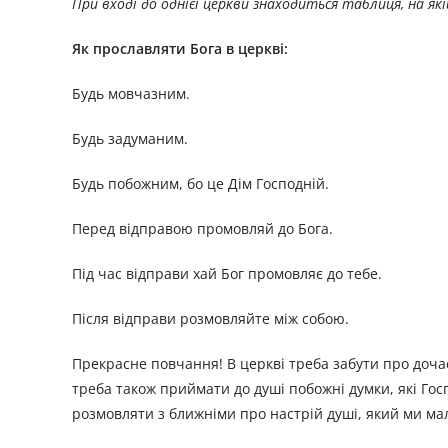
При вході до однієї церкви знаходиться таблиця, на які
Як прославляти Бога в церкві:
Будь мовчазним.
Будь задуманим.
Будь побожним, бо це Дім Господній.
Перед відправою промовляй до Бога.
Під час відправи хай Бог промовляє до тебе.
Після відправи розмовляйте між собою.
Прекрасне повчання! В церкві треба забути про дочас
треба також приймати до душі побожні думки, які Госп
розмовляти з ближніми про настрій душі, який ми мали