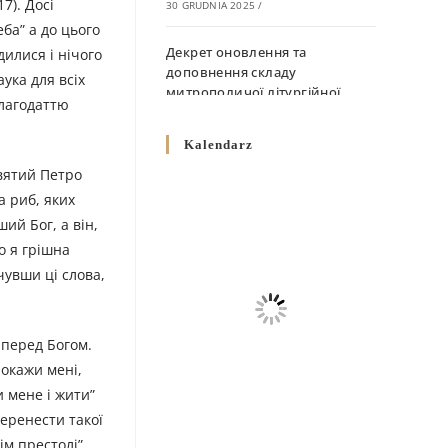
7). Досі
30 GRUDNIA 2025
/
ба” а до цього
Декрет оновлення та
дилися і нічого
доповнення складу
ука для всіх
митрополичої літургійної
Благодаттю
комісії
10 GRUDNIA 2025
/
Kalendarz
Святий Петро
Декрет „Норми щодо
а риб, яких
вживання священичих риз у
Перемисько-Варшавській
ший Бог, а він,
Митрополії”
о я грішна
10 GRUDNIA 2025
/
чувши ці слова,
Декрет про відзначення
Великодня і всіх рухомих
 перед Богом.
свят за григоріанським
Покажи мені,
календарем
и мене і жити”
10 GRUDNIA 2025
/
перенести такої
Декрет проголошення та
ім престолі”