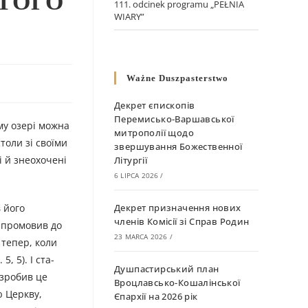
ЯТОГО
111. odcinek programu „PEŁNIA
WIARY”
Ważne Duszpasterstwo
Декрет єпископів
Перемисько-Варшавської
му озері можна
митрополії щодо
толи зі своїми
звершування Божественної
і й знеохочені
Літургії
6 LIPCA 2026
/
 його
Декрет призначення нових
членів Комісії зі Справ Родин
ь промовив до
23 MARCA 2026
/
 тепер, коли
, 5). І ста-
Душпастирський план
 зробив це
Вроцлавсько-Кошалінської
ю Церкву,
Єпархії на 2026 рік