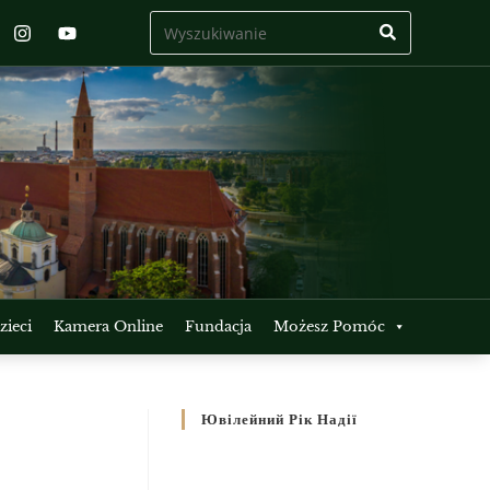
ieci
Kamera Online
Fundacja
Możesz Pomóc
Ювілейний Рік Надії