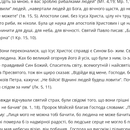
 „Ідіть за мною, я вас зроблю рибалками людей” (Мт. 4,19; Мр. 1,1
вили” людей, „навертали людей до Бога, до вічного щастя, до не
ожете” (1в. 15, 5). Апостоли самі, без Ісуса Христа, цілу ніч тру
о риби, як ніколи. Була це наука для апостолів Христових і це на
чинити для душі, для неба, для вічності. Святий Павло писав: „
на” (1 Кр. 15, 10).
 Вони переконалися, що Ісус Христос справді є Сином Бо- жим. 
 людина. Жах бо великий огорнув його й усіх, що були з ним, із-з
с – правдивий Син Божий, Спаситель світу, всемогутній і найсвяті
 Пресвятого, тож він щиро сказав: „Відійди від мене, Господи, б
коїв Петра, кажучи: „Не бійся! Віднині людей будеш ловити”. По
слідом за ним” (Лк. 5, 11).
вжди відчували святий страх, були свідомі того, що вони грішні
а не бачив” (Ів. 1, 18). Пророк Мойсей благав Господа словами: „
 йому: „Лиця мого не можна тобі бачити, бо людина не може бачит
ні померла б із надмірної радості, бо людське серце не могло б 
у мав небесну візію, він побачив „Господа на високім і піднесен