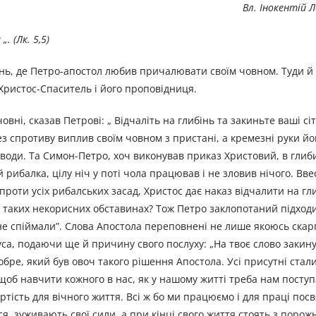
Вл. Інокентій 
. (Лк. 5,5)
нь, де Петро-апостол любив причалювати своїм човном. Туди й 
 Христос-Спаситель і його проповідниця.
вні, сказав Петрові: „ Відчаліть на глибінь та закиньте ваші сіт
з спротиву виплив своїм човном з пристані, а кремезні руки йо
оди. Та Симон-Петро, хоч виконував приказ Христовий, в глиби
рибалка, цілу ніч у поті чола працював і не зловив нічого. Ввес
роти усіх рибалських засад, Христос дає наказ відчалити на гли
в таких некорисних обставинах? Тож Петро заклопотаний підходи
о не спіймали”. Слова Апостола переповнені не лише якоюсь скар
а, подаючи ще й причину свого послуху: „На твоє слово закину с
добре, який був овоч такого рішення Апостола. Усі присутні стал
щоб навчити кожного в нас, як у нашому житті треба нам поступ
тість для вічного життя. Всі ж бо ми працюємо і для праці пос
ся, зуживають свої сили, а при кінці свого життя стоять з порож