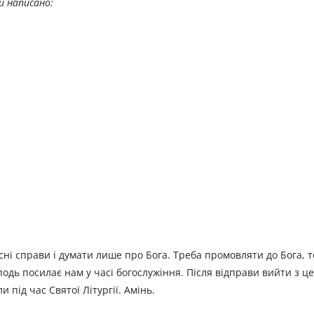
й написано:
ні справи і думати лише про Бога. Треба промовляти до Бога, т
одь посилає нам у часі богослужіння. Після відправи вийти з це
 під час Святої Літургії. Амінь.