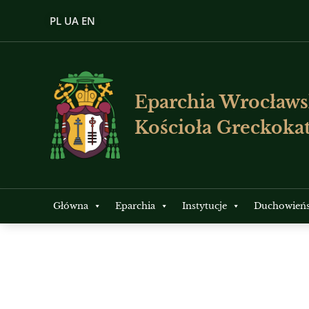
PL
UA
EN
Eparchia Wrocławs
Kościoła Greckokat
Główna
Eparchia
Instytucje
Duchowień