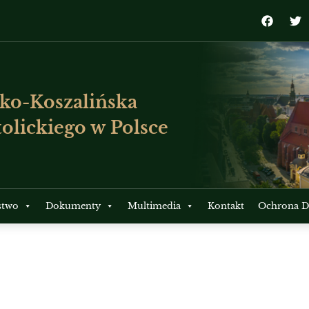
ko-Koszalińska
olickiego w Polsce
stwo
Dokumenty
Multimedia
Kontakt
Ochrona Dz