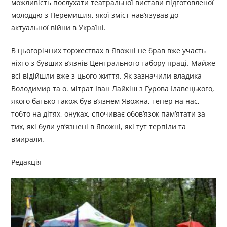
можливість послухати театральної вистави підготовленої
молоддю з Перемишля, якої зміст нав’язував до
актуальної війни в Україні.
В цьогорічних торжествах в Явожні не брав вже участь
ніхто з бувших в’язнів Центрального табору праці. Майже
всі відійшли вже з цього життя. Як зазначили владика
Володимир та о. мітрат Іван Лайкіш з Ґурова Ілавецького,
якого батько також був в’язнем Явожна, тепер на нас,
тобто на дітях, онуках, спочиває обов’язок пам’ятати за
тих, які були ув’язнені в Явожні, які тут терпіли та
вмирали.
Редакція