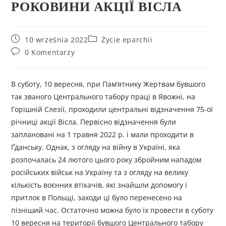
РОКОВИНИ АКЦІЇ ВІСЛА
10 września 2022
Życie eparchii
0 Komentarzy
В суботу, 10 вересня, при Пам’ятнику Жертвам бувшого
так званого Центрального табору праці в Явожні, на
Горішній Слезії, проходили центральні відзначення 75-ої
річниці акції Вісла. Первісно відзначення були
заплановані на 1 травня 2022 р. і мали проходити в
Ґданську. Однак, з огляду на війну в Україні, яка
розпочалась 24 лютого цього року збройним нападом
російських військ на Україну та з огляду на велику
кількість воєнних втікачів, які знайшли допомогу і
притлок в Польщі, заходи ці було перенесено на
пізніший час. Остаточно можна було їх провести в суботу
10 вересня на території бувшого Центрального табору