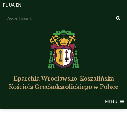
PL
UA
EN
Eparchia Wrocławsko-Koszalińska
Kościoła Greckokatolickiego w Polsce
MENU