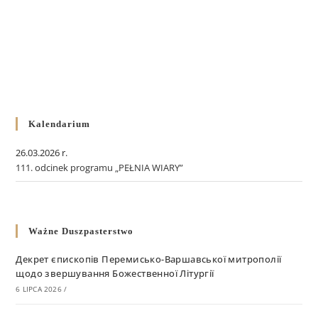
Kalendarium
26.03.2026 r.
111. odcinek programu „PEŁNIA WIARY”
Ważne Duszpasterstwo
Декрет єпископів Перемисько-Варшавської митрополії
щодо звершування Божественної Літургії
6 LIPCA 2026
/