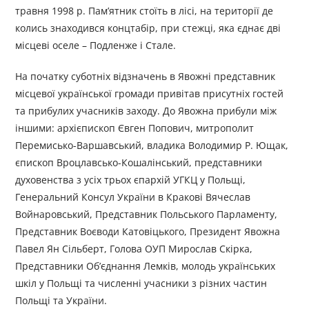
травня 1998 р. Пам’ятник стоїть в лісі, на території де
колись знаходився концтабір, при стежці, яка єднає дві
місцеві оселе – Подленже і Стале.
На початку суботніх відзначень в Явожні представник
місцевої української громади привітав присутніх гостей
та прибулих учасників заходу. До Явожна прибули між
іншими: архієпископ Євген Попович, митрополит
Перемисько-Варшавський, владика Володимир Р. Ющак,
єпископ Вроцлавсько-Кошалінський, представники
духовенства з усіх трьох єпархій УГКЦ у Польщі,
Генеральний Консул України в Кракові Вячеслав
Войнаровський, Представник Польського Парламенту,
Представник Воєводи Катовіцького, Президент Явожна
Павел Ян Сільберт, Голова ОУП Мирослав Скірка,
Представники Об’єднання Лемків, молодь українських
шкіл у Польщі та численні учасники з різних частин
Польщі та України.