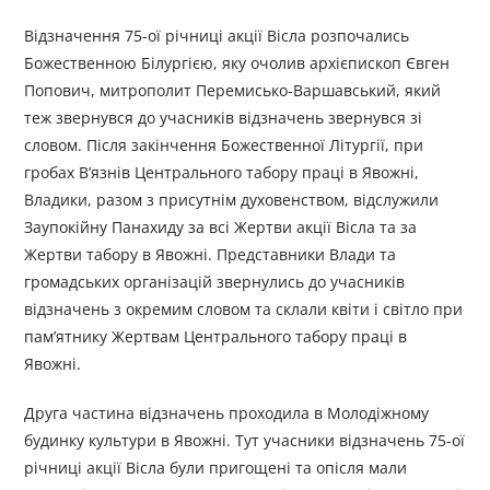
Відзначення 75-ої річниці акції Вісла розпочались
Божественною Білургією, яку очолив архієпископ Євген
Попович, митрополит Перемисько-Варшавський, який
теж звернувся до учасників відзначень звернувся зі
словом. Після закінчення Божественної Літургії, при
гробах В’язнів Центрального табору праці в Явожні,
Владики, разом з присутнім духовенством, відслужили
Заупокійну Панахиду за всі Жертви акції Вісла та за
Жертви табору в Явожні. Представники Влади та
громадських організацій звернулись до учасників
відзначень з окремим словом та склали квіти і світло при
пам’ятнику Жертвам Центрального табору праці в
Явожні.
Друга частина відзначень проходила в Молодіжному
будинку культури в Явожні. Тут учасники відзначень 75-ої
річниці акції Вісла були пригощені та опісля мали