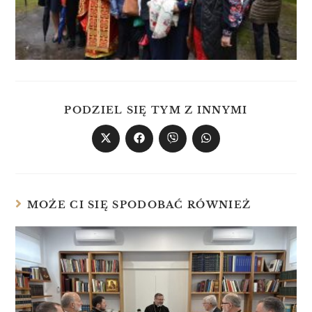
PODZIEL SIĘ TYM Z INNYMI
MOŻE CI SIĘ SPODOBAĆ RÓWNIEŻ