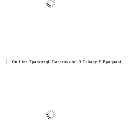
On-Line Трансляції Богослужінь З Собору У Вроцлаві