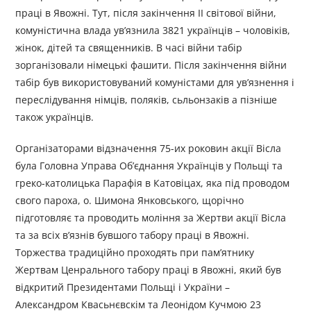
праці в Явожні. Тут, після закінчення ІІ світової війни,
комуністична влада ув’язнила 3821 українців – чоловіків,
жінок, дітей та священників. В часі війни табір
зорганізовали німецькі фашити. Після закінчення війни
табір був використовуваний комуністами для ув’язнення і
переслідування німців, поляків, сьльонзаків а пізніше
також українців.
Організаторами відзначення 75-их роковин акції Вісла
була Головна Управа Об’єднання Українців у Польщі та
греко-католицька Парафія в Катовіцах, яка під проводом
свого пароха, о. Шимона Янковського, щорічно
підготовляє та проводить моління за Жертви акції Вісла
та за всіх в’язнів бувшого табору праці в Явожні.
Торжества традиційно проходять при пам’ятнику
Жертвам Ценрального табору праці в Явожні, який був
відкритий Президентами Польщі і України –
Александром Квасьнєвскім та Леонідом Кучмою 23