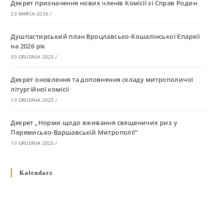
Декрет призначення нових членів Комісії зі Справ Родин
23 MARCA 2026
/
Душпастирський план Вроцлавсько-Кошалінської Єпархії
на 2026 рік
30 GRUDNIA 2025
/
Декрет оновлення та доповнення складу митрополичої
літургійної комісії
10 GRUDNIA 2025
/
Декрет „Норми щодо вживання священичих риз у
Перемисько-Варшавській Митрополії”
10 GRUDNIA 2025
/
Декрет про відзначення Великодня і всіх рухомих свят за
Kalendarz
григоріанським календарем
10 GRUDNIA 2025
/
Декрет проголошення та оприлюдення постанов Синоду