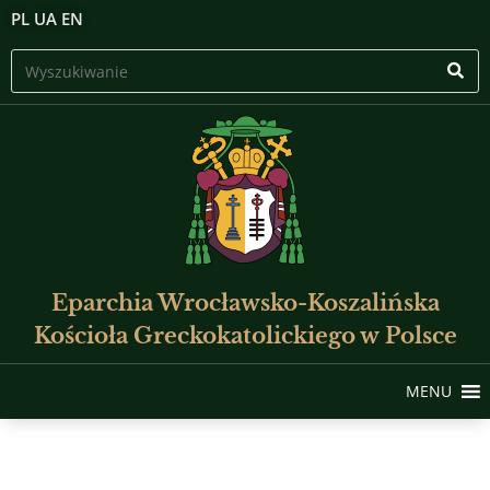
PL
UA
EN
Eparchia Wrocławsko-Koszalińska
Kościoła Greckokatolickiego w Polsce
MENU