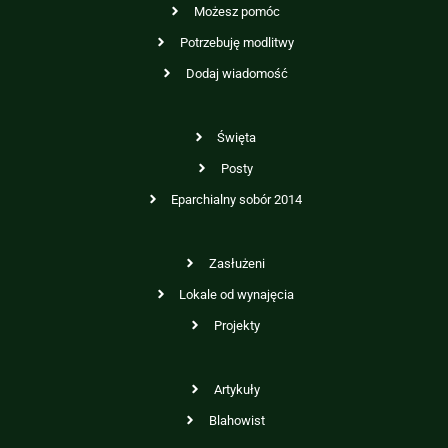
Możesz pomóc
Potrzebuję modlitwy
Dodaj wiadomość
Święta
Posty
Eparchialny sobór 2014
Zasłużeni
Lokale od wynajęcia
Projekty
Artykuły
Blahowist