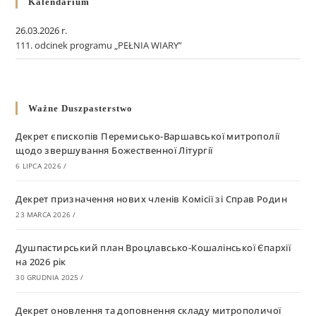
Kalendarium
26.03.2026 r.
111. odcinek programu „PEŁNIA WIARY”
Ważne Duszpasterstwo
Декрет єпископів Перемисько-Варшавської митрополії
щодо звершування Божественної Літургії
6 LIPCA 2026
/
Декрет призначення нових членів Комісії зі Справ Родин
23 MARCA 2026
/
Душпастирський план Вроцлавсько-Кошалінської Єпархії
на 2026 рік
30 GRUDNIA 2025
/
Декрет оновлення та доповнення складу митрополичої