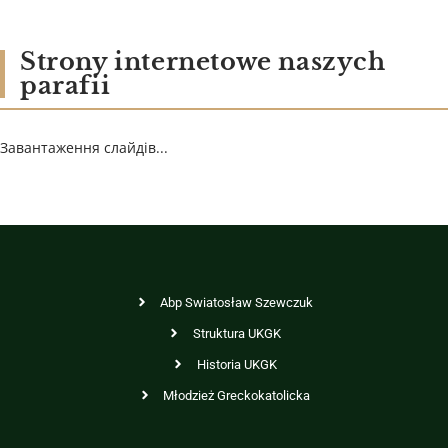
Strony internetowe naszych
parafii
Завантаження слайдів...
Abp Swiatosław Szewczuk
Struktura UKGK
Historia UKGK
Młodzież Greckokatolicka