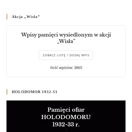
Akcja „Wisła”
Wpisy pamięci wysiedlonym w akcji
„Wisła”
ZOBACZ LISTĘ / DODAJ WPIS
Ilość wpisów: 3865
HOLODOMOR 1932-33
Pamięci ofiar
HOLODOMORU
1932-33 r.