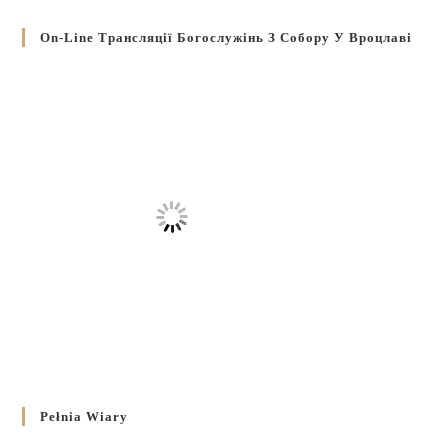
On-Line Трансляції Богослужінь З Собору У Вроцлаві
Pełnia Wiary