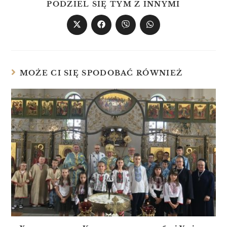
PODZIEL SIĘ TYM Z INNYMI
MOŻE CI SIĘ SPODOBAĆ RÓWNIEŻ