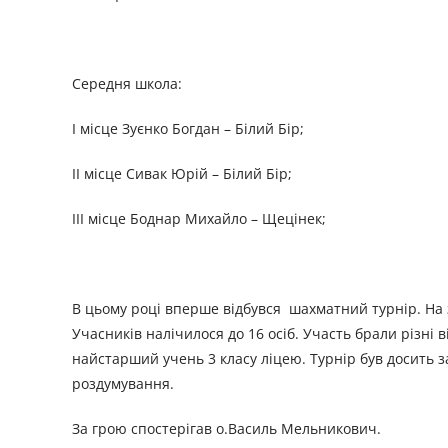
Середня школа:
І місце Зуєнко Богдан – Білий Бір;
ІІ місце Сивак Юрій – Білий Бір;
ІІІ місце Боднар Михайло – Щецінек;
В цьому році вперше відбувся шахматний турнір. На з
Учасників налічилося до 16 осіб. Участь брали різні 
найстарший учень 3 класу ліцею. Турнір був досить з
роздумування.
За грою спостерігав о.Василь Мельникович.