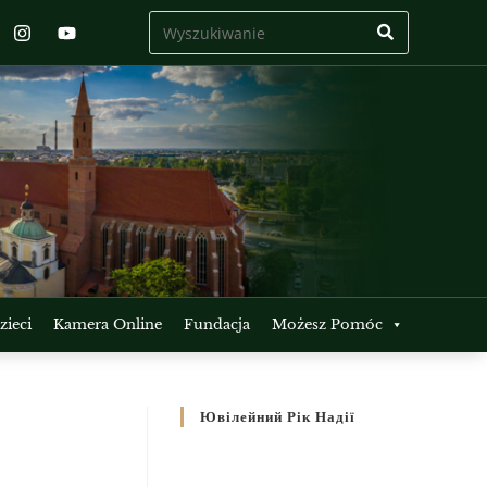
ieci
Kamera Online
Fundacja
Możesz Pomóc
Ювілейний Рік Надії