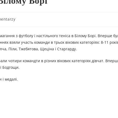
Білому Борі
mentarzy
магання з футболу і настільного теніса в Білому Борі. Вперше бу
нях взяли участь команди в трьох вікових категоріях: 8-11 років;
лча, Піли, Тжебятова, Щеціна і Старгарду.
грали чотири командти в різних вікових категоріях дівчат. Впер
 і Бодгощи.
 і медалі.