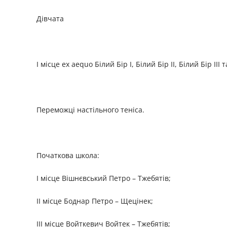
Дівчата
I місце ex aequo Білий Бір I, Білий Бір II, Білий Бір III 
Переможці настільного теніса.
Початкова школа:
І місце Вішнєвський Петро – Тжебятів;
ІІ місце Боднар Петро – Щецінек;
ІІІ місце Войткевич Войтек – Тжебятів;