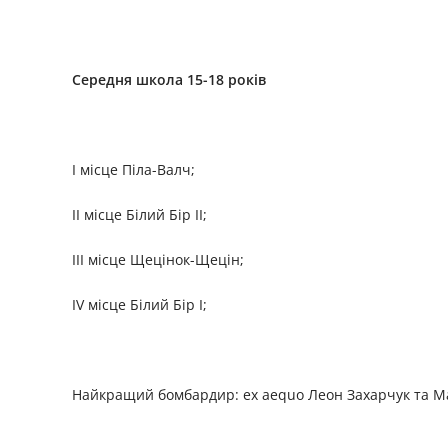
Середня школа 15-18 років
I місце Піла-Валч;
II місце Білий Бір II;
III місце Щецінок-Щецін;
IV місце Білий Бір I;
Найкращий бомбардир: ex aequo Леон Захарчук та Ма