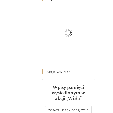
Родин
4 GRUDNIA 2024
/
Декрет владики Володимира
про утворення Комісії до
Справ Молоді та встановленя
складу Катихитичної Комісії
18 PAŹDZIERNIKA 2024
/
Декрет „Проголошення та
оприлюднення постанов
Синоду Єпископів УГКЦ,
який відбувся у Зарваниці, в
Akcja „Wisła”
днях 2-12 липня 2024 р.”
4 PAŹDZIERNIKA 2024
/
Wpisy pamięci
Декрет єпископів
wysiedlonym w
Перемисько-Варшавської
akcji „Wisła”
Митрополії стосовно
звершування Божественної
літургії
ZOBACZ LISTĘ / DODAJ WPIS