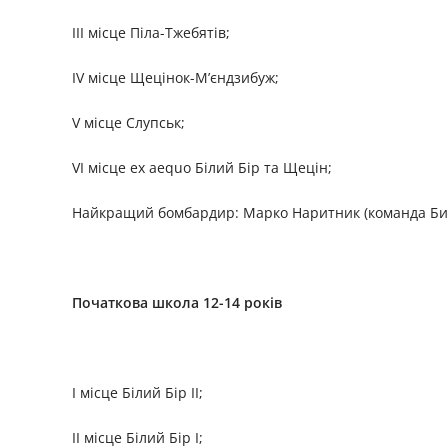
III місце Піла-Тжебятів;
IV місце Щецінок-М’єндзибуж;
V місце Слупськ;
VI місце ex aequo Білий Бір та Щецін;
Найкращий бомбардир: Марко Наритник (команда Би
Початкова школа 12-14 років
I місце Білий Бір II;
II місце Білий Бір I;