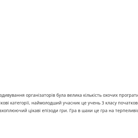
дивування організаторів була велика кількість охочих програт
вікові категорії, наймолодший учасник це учень 3 класу початков
ахоплюючий цікаві епізоди гри. Гра в шахи це гра на терпеливіс