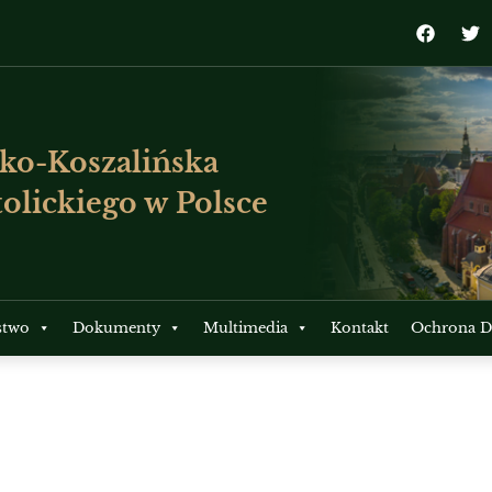
ko-Koszalińska
olickiego w Polsce
stwo
Dokumenty
Multimedia
Kontakt
Ochrona Dz