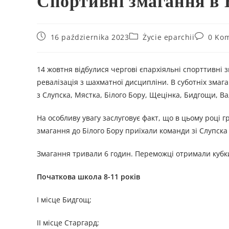
Спортивні змагання в 
16 października 2023
Życie eparchii
0 Ko
14 жовтня відбулися чергові єпархіяльні спорттивні з
ревалізація з шахматної дисципліни. В суботніх змаган
з Слупска, Мястка, Білого Бору, Щецінка, Бидгощи, Ва
На особливу увагу заслуговує факт, що в цьому році 
змагання до Білого Бору приїхали команди зі Слупска
Змагання тривали 6 годин. Переможці отримали кубки
Початкова школа 8-11 років
I місце Бидгощ;
II місце Старгард;