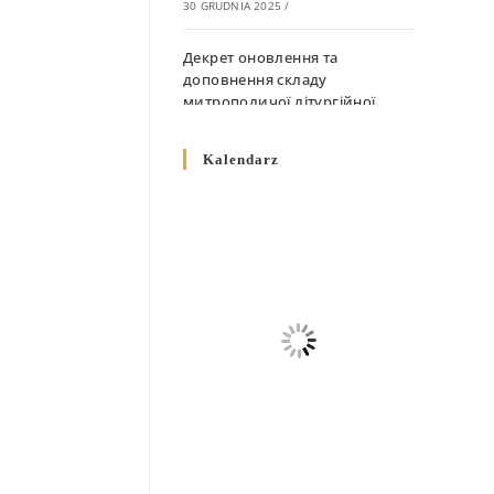
30 GRUDNIA 2025
/
Декрет оновлення та
доповнення складу
митрополичої літургійної
комісії
10 GRUDNIA 2025
/
Kalendarz
Декрет „Норми щодо
вживання священичих риз у
Перемисько-Варшавській
Митрополії”
10 GRUDNIA 2025
/
Декрет про відзначення
Великодня і всіх рухомих
свят за григоріанським
календарем
10 GRUDNIA 2025
/
Декрет проголошення та