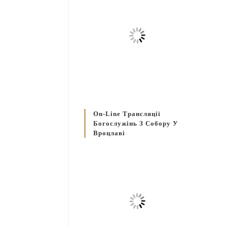
On-Line Трансляції
Богослужінь З Собору У
Вроцлаві