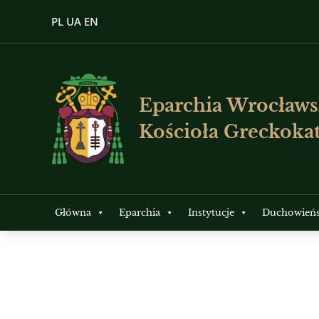
PL
UA
EN
Eparchia Wrocławs
Kościoła Greckokat
Główna
Eparchia
Instytucje
Duchowień