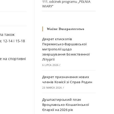
111. odcinek programu „PEŁNIA
WIARY”
Ważne Duszpasterstwo
ла також
Декрет єпископів
 12-14 і 15-18
Перемисько-Варшавської
митрополії щодо
звершування Божественної
ше на спортивні
Літургії
6 LIPCA 2026
/
Декрет призначення нових
членів Комісії зі Справ Родин
23 MARCA 2026
/
Душпастирський план
Вроцлавсько-Кошалінської
Єпархії на 2026 рік