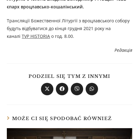
єпарх вроцлавсько-кошалінський.
Трансляції Божественної Літургії з вроцлавського собору
будуть відбуватися до кінця грудня 2021 року на
каналі
TVP HISTORIA
о год. 8.00.
Редакція
PODZIEL SIĘ TYM Z INNYMI
MOŻE CI SIĘ SPODOBAĆ RÓWNIEŻ