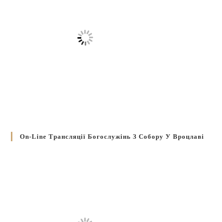
On-Line Трансляції Богослужінь З Собору У Вроцлаві