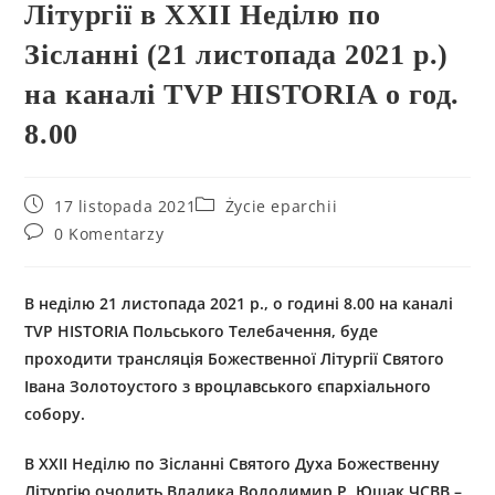
Літургії в XXІI Неділю по
Зісланні (21 листопада 2021 р.)
на каналі TVP HISTORIA о год.
8.00
17 listopada 2021
Życie eparchii
0 Komentarzy
В неділю 21 листопада 2021 р., о годині 8.00 на каналі
TVP HISTORIA Польського Телебачення, буде
проходити трансляція Божественної Літургії Святого
Івана Золотоустого з вроцлавського єпархіального
собору.
В XXІI Неділю по Зісланні Святого Духа Божественну
Літургію очолить Владика Володимир Р. Ющак ЧСВВ –