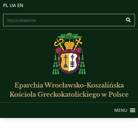
PL
UA
EN
Eparchia Wrocławsko-Koszalińska
Kościoła Greckokatolickiego w Polsce
MENU