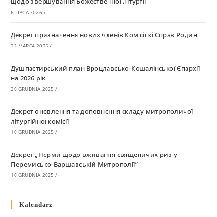
щодо звершування Божественної Літургії
6 LIPCA 2026
/
Декрет призначення нових членів Комісії зі Справ Родин
23 MARCA 2026
/
Душпастирський план Вроцлавсько-Кошалінської Єпархії
на 2026 рік
30 GRUDNIA 2025
/
Декрет оновлення та доповнення складу митрополичої
літургійної комісії
10 GRUDNIA 2025
/
Декрет „Норми щодо вживання священичих риз у
Перемисько-Варшавській Митрополії”
10 GRUDNIA 2025
/
Декрет про відзначення Великодня і всіх рухомих свят за
Kalendarz
григоріанським календарем