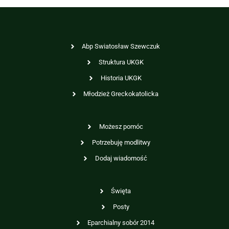
Abp Swiatosław Szewczuk
Struktura UKGK
Historia UKGK
Młodzież Greckokatolicka
Możesz pomóc
Potrzebuję modlitwy
Dodaj wiadomość
Święta
Posty
Eparchialny sobór 2014