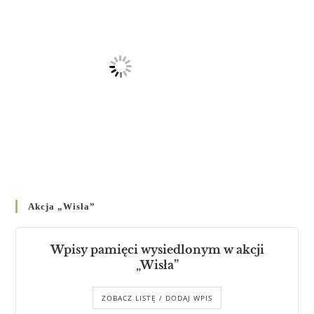
Akcja „Wisła”
Wpisy pamięci wysiedlonym w akcji
„Wisła”
ZOBACZ LISTĘ / DODAJ WPIS