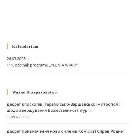
Kalendarium
26.03.2026 r.
111. odcinek programu „PEŁNIA WIARY”
Ważne Duszpasterstwo
Декрет єпископів Перемисько-Варшавської митрополії
щодо звершування Божественної Літургії
6 LIPCA 2026
/
Декрет призначення нових членів Комісії зі Справ Родин