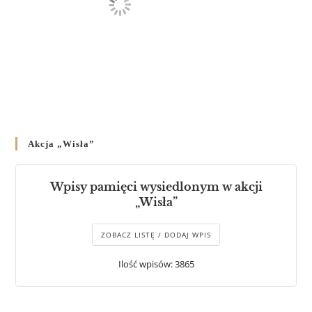
Akcja „Wisła”
Wpisy pamięci wysiedlonym w akcji
„Wisła”
ZOBACZ LISTĘ / DODAJ WPIS
Ilość wpisów: 3865