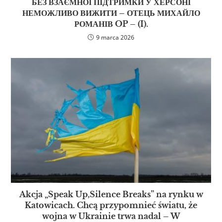
БЕЗ ВЗАЄМНОЇ ПІДТРИМКИ У ХЕРСОНІ
НЕМОЖЛИВО ВИЖИТИ – ОТЕЦЬ МИХАЙЛО
РОМАНІВ OP – (I).
9 marca 2026
Akcja „Speak Up,Silence Breaks” na rynku w
Katowicach. Chcą przypomnieć światu, że
wojna w Ukrainie trwa nadal – W