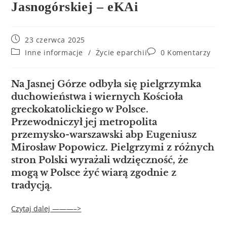
Jasnogórskiej – eKAi
23 czerwca 2025
Inne informacje
/
Życie eparchii
0 Komentarzy
Na Jasnej Górze odbyła się pielgrzymka
duchowieństwa i wiernych Kościoła
greckokatolickiego w Polsce.
Przewodniczył jej metropolita
przemysko-warszawski abp Eugeniusz
Mirosław Popowicz. Pielgrzymi z różnych
stron Polski wyrażali wdzięczność, że
mogą w Polsce żyć wiarą zgodnie z
tradycją.
Czytaj dalej ———–>