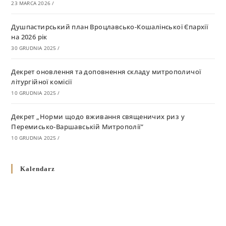
23 MARCA 2026
/
Душпастирський план Вроцлавсько-Кошалінської Єпархії
на 2026 рік
30 GRUDNIA 2025
/
Декрет оновлення та доповнення складу митрополичої
літургійної комісії
10 GRUDNIA 2025
/
Декрет „Норми щодо вживання священичих риз у
Перемисько-Варшавській Митрополії”
10 GRUDNIA 2025
/
Декрет про відзначення Великодня і всіх рухомих свят за
Kalendarz
григоріанським календарем
10 GRUDNIA 2025
/
Декрет проголошення та оприлюдення постанов Синоду
Єпископів УГКЦ як зобов’язуючі на території