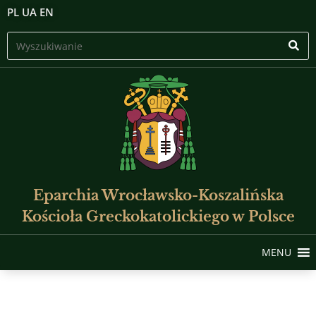
PL
UA
EN
Eparchia Wrocławsko-Koszalińska
Kościoła Greckokatolickiego w Polsce
MENU