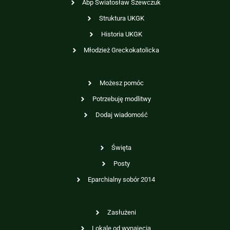
Abp Swiatosław Szewczuk
Struktura UKGK
Historia UKGK
Młodzież Greckokatolicka
Możesz pomóc
Potrzebuję modlitwy
Dodaj wiadomość
Święta
Posty
Eparchialny sobór 2014
Zasłużeni
Lokale od wynajęcia