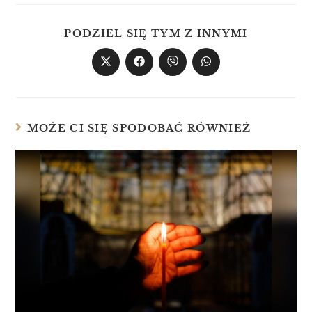
PODZIEL SIĘ TYM Z INNYMI
MOŻE CI SIĘ SPODOBAĆ RÓWNIEŻ