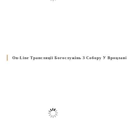
On-Line Трансляції Богослужінь З Собору У Вроцлаві