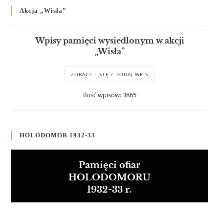
Akcja „Wisła”
Wpisy pamięci wysiedlonym w akcji
„Wisła”
ZOBACZ LISTĘ / DODAJ WPIS
Ilość wpisów: 3865
HOLODOMOR 1932-33
Pamięci ofiar
HOLODOMORU
1932-33 r.