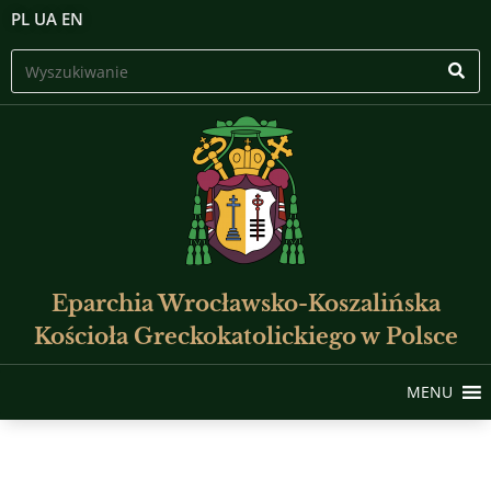
PL
UA
EN
Eparchia Wrocławsko-Koszalińska
Kościoła Greckokatolickiego w Polsce
MENU