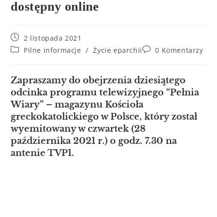
dostępny online
2 listopada 2021
Pilne informacje
/
Życie eparchii
0 Komentarzy
Zapraszamy do obejrzenia dziesiątego
odcinka programu telewizyjnego “Pełnia
Wiary” – magazynu Kościoła
greckokatolickiego w Polsce, który został
wyemitowany w czwartek (28
października 2021 r.) o godz. 7.30 na
antenie TVP1​.