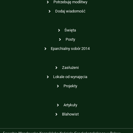
Potrzebuję modlitwy
Dodaj wiadomość
Święta
Posty
Eparchialny sobór 2014
Zasłużeni
Lokale od wynajęcia
Projekty
Artykuły
Blahowist