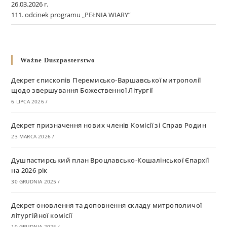
26.03.2026 r.
111. odcinek programu „PEŁNIA WIARY”
Ważne Duszpasterstwo
Декрет єпископів Перемисько-Варшавської митрополії
щодо звершування Божественної Літургії
6 LIPCA 2026
/
Декрет призначення нових членів Комісії зі Справ Родин
23 MARCA 2026
/
Душпастирський план Вроцлавсько-Кошалінської Єпархії
на 2026 рік
30 GRUDNIA 2025
/
Декрет оновлення та доповнення складу митрополичої
літургійної комісії
10 GRUDNIA 2025
/