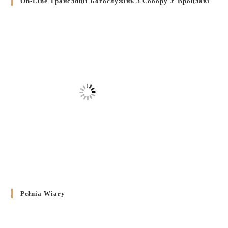
On-Line Трансляції Богослужінь З Собору У Вроцлаві
Pełnia Wiary