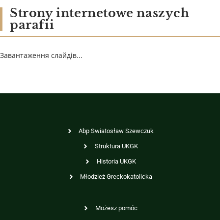
Strony internetowe naszych
parafii
Завантаження слайдів...
Abp Swiatosław Szewczuk
Struktura UKGK
Historia UKGK
Młodzież Greckokatolicka
Możesz pomóc