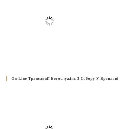
On-Line Трансляції Богослужінь З Собору У Вроцлаві