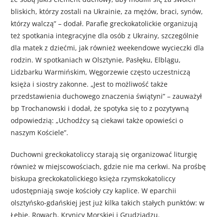
bliskich, którzy zostali na Ukrainie, za mężów, braci, synów,
którzy walczą” – dodał. Parafie greckokatolickie organizują
też spotkania integracyjne dla osób z Ukrainy, szczególnie
dla matek z dziećmi, jak również weekendowe wycieczki dla
rodzin. W spotkaniach w Olsztynie, Pasłęku, Elblągu,
Lidzbarku Warmińskim, Węgorzewie często uczestniczą
księża i siostry zakonne. „Jest to możliwość także
przedstawienia duchowego znaczenia świątyni” – zauważył
bp Trochanowski i dodał, że spotyka się to z pozytywną
odpowiedzią: „Uchodźcy są ciekawi także opowieści o
naszym Kościele”.
Duchowni greckokatoliccy starają się organizować liturgię
również w miejscowościach, gdzie nie ma cerkwi. Na prośbę
biskupa greckokatolickiego księża rzymskokatoliccy
udostępniają swoje kościoły czy kaplice. W eparchii
olsztyńsko-gdańskiej jest już kilka takich stałych punktów: w
Łebie, Rowach, Krynicy Morskiej i Grudziądzu.