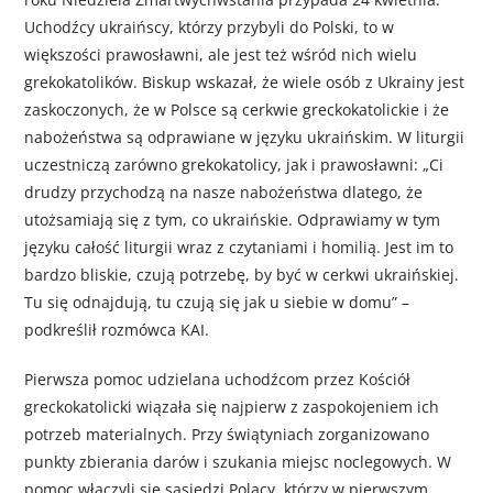
Uchodźcy ukraińscy, którzy przybyli do Polski, to w
większości prawosławni, ale jest też wśród nich wielu
grekokatolików. Biskup wskazał, że wiele osób z Ukrainy jest
zaskoczonych, że w Polsce są cerkwie greckokatolickie i że
nabożeństwa są odprawiane w języku ukraińskim. W liturgii
uczestniczą zarówno grekokatolicy, jak i prawosławni: „Ci
drudzy przychodzą na nasze nabożeństwa dlatego, że
utożsamiają się z tym, co ukraińskie. Odprawiamy w tym
języku całość liturgii wraz z czytaniami i homilią. Jest im to
bardzo bliskie, czują potrzebę, by być w cerkwi ukraińskiej.
Tu się odnajdują, tu czują się jak u siebie w domu” –
podkreślił rozmówca KAI.
Pierwsza pomoc udzielana uchodźcom przez Kościół
greckokatolicki wiązała się najpierw z zaspokojeniem ich
potrzeb materialnych. Przy świątyniach zorganizowano
punkty zbierania darów i szukania miejsc noclegowych. W
pomoc włączyli się sąsiedzi Polacy, którzy w pierwszym