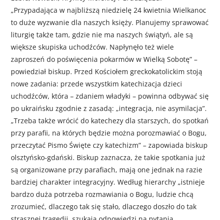
„Przypadająca w najbliższą niedzielę 24 kwietnia Wielkanoc
to duże wyzwanie dla naszych księży. Planujemy sprawować
liturgię także tam, gdzie nie ma naszych świątyń, ale są
większe skupiska uchodźców. Napłynęło też wiele
zaproszeń do poświęcenia pokarmów w Wielką Sobotę” –
powiedział biskup. Przed Kościołem greckokatolickim stoją
nowe zadania: przede wszystkim katechizacja dzieci
uchodźców, która – zdaniem władyki – powinna odbywać się
po ukraińsku zgodnie z zasadą: „integracja, nie asymilacja”.
„Trzeba także wrócić do katechezy dla starszych, do spotkań
przy parafii, na których będzie można porozmawiać o Bogu,
przeczytać Pismo Święte czy katechizm” – zapowiada biskup
olsztyńsko-gdański. Biskup zaznacza, że takie spotkania już
są organizowane przy parafiach, mają one jednak na razie
bardziej charakter integracyjny. Według hierarchy „istnieje
bardzo duża potrzeba rozmawiania o Bogu, ludzie chcą
zrozumieć, dlaczego tak się stało, dlaczego doszło do tak
strasznej tragedii, szukają odpowiedzi na pytania