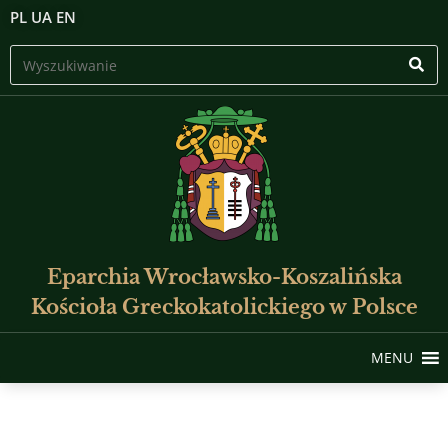
PL
UA
EN
Eparchia Wrocławsko-Koszalińska
Kościoła Greckokatolickiego w Polsce
MENU