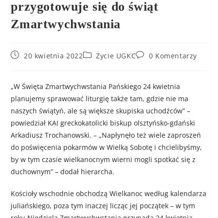
przygotowuje się do świąt
Zmartwychwstania
20 kwietnia 2022
Życie UGKC
0 Komentarzy
„W Święta Zmartwychwstania Pańskiego 24 kwietnia
planujemy sprawować liturgię także tam, gdzie nie ma
naszych świątyń, ale są większe skupiska uchodźców” –
powiedział KAI greckokatolicki biskup olsztyńsko-gdański
Arkadiusz Trochanowski. – „Napłynęło też wiele zaproszeń
do poświęcenia pokarmów w Wielką Sobotę i chcielibyśmy,
by w tym czasie wielkanocnym wierni mogli spotkać się z
duchownym” – dodał hierarcha.
Kościoły wschodnie obchodzą Wielkanoc według kalendarza
juliańskiego, poza tym inaczej licząc jej początek – w tym
roku Niedziela Zmartwychwstania przypada 24 kwietnia.