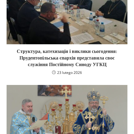
Структура, катехизація і виклики сьогодення:
Прудентопільська єпархія представила своє
служіння Постійному Синоду УГКЦ
23 lutego 2026