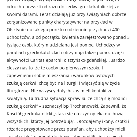
odruchu przyszli od razu do cerkwi greckokatolickiej ze
swoimi darami. Teraz działają już przy świątyniach dobrze
zorganizowane punkty charytatywne; na przykład w
Olsztynie do takiego punktu codziennie przychodzi 400
uchodźców, a od początku kwietnia zarejestrowano ponad 3
tysiące osób, którym udzielana jest pomoc. Uchodźcy w
parafiach greckokatolickich otrzymują także pomoc dzięki
aktywności Caritas eparchii olsztyńsko-gdańskiej. „Bardzo
cieszy nas to, że te osoby po pierwszym szoku i
zapewnieniu sobie mieszkania i warunków bytowych
szukają cerkwi, chcą być na liturgii i włączyć się w życie
liturgiczne. Nie wszyscy dotychczas mieli kontakt ze
świątynią. Ta trudna sytuacja sprawiła, że chcą się modlić i
szukają cerkwi” – zaznaczył bp Trochanowski. Zapewnił, że
Kościół greckokatolicki „stara się otoczyć opieką duchową
wszystkich, którzy jej potrzebują”. „Rozdajemy ikony, czotki i
różańce przygotowane przez parafian, aby uchodźcy mieli
ze sobą jakiś element duchowy, aby modlili się za swoich