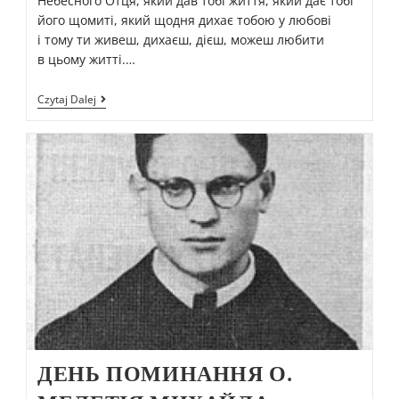
Небесного Отця, який дав тобі життя, який дає тобі
його щомиті, який щодня дихає тобою у любові
і тому ти живеш, дихаєш, дієш, можеш любити
в цьому житті.…
Czytaj Dalej
ДЕНЬ ПОМИНАННЯ О.