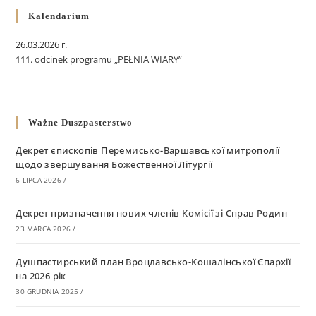
Kalendarium
26.03.2026 r.
111. odcinek programu „PEŁNIA WIARY”
Ważne Duszpasterstwo
Декрет єпископів Перемисько-Варшавської митрополії
щодо звершування Божественної Літургії
6 LIPCA 2026
/
Декрет призначення нових членів Комісії зі Справ Родин
23 MARCA 2026
/
Душпастирський план Вроцлавсько-Кошалінської Єпархії
на 2026 рік
30 GRUDNIA 2025
/