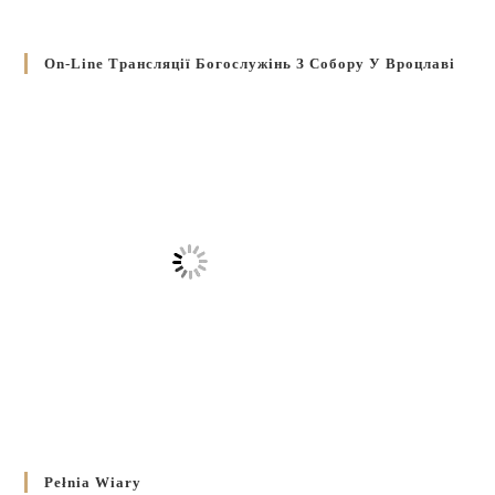
On-Line Трансляції Богослужінь З Собору У Вроцлаві
Pełnia Wiary