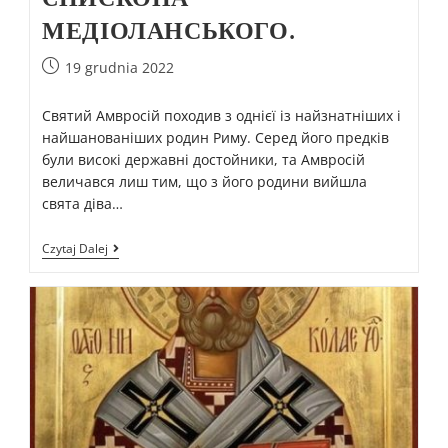
МЕДІОЛАНСЬКОГО.
19 grudnia 2022
Святий Амвросій походив з однієї із найзнатніших і
найшанованіших родин Риму. Серед його предків
були високі державні достойники, та Амвросій
величався лиш тим, що з його родини вийшла
свята діва…
Czytaj Dalej