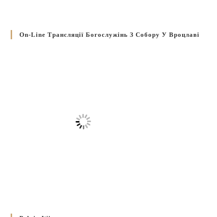
On-Line Трансляції Богослужінь З Собору У Вроцлаві