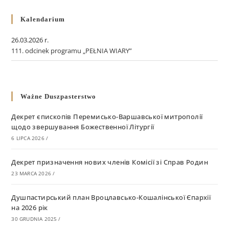
Kalendarium
26.03.2026 r.
111. odcinek programu „PEŁNIA WIARY”
Ważne Duszpasterstwo
Декрет єпископів Перемисько-Варшавської митрополії
щодо звершування Божественної Літургії
6 LIPCA 2026
/
Декрет призначення нових членів Комісії зі Справ Родин
23 MARCA 2026
/
Душпастирський план Вроцлавсько-Кошалінської Єпархії
на 2026 рік
30 GRUDNIA 2025
/