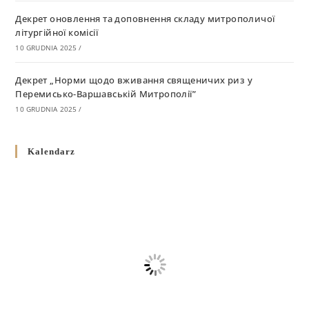
Декрет оновлення та доповнення складу митрополичої
літургійної комісії
10 GRUDNIA 2025
/
Декрет „Норми щодо вживання священичих риз у
Перемисько-Варшавській Митрополії”
10 GRUDNIA 2025
/
Декрет про відзначення Великодня і всіх рухомих свят за
Kalendarz
григоріанським календарем
10 GRUDNIA 2025
/
Декрет проголошення та оприлюдення постанов Синоду
Єпископів УГКЦ як зобов’язуючі на території
Вроцлавсько-Кошалінської Єпархії
5 LISTOPADA 2025
/
Душпастирський план Вроцлавсько-Кошалінської єпархії
на 2025 рік
2 STYCZNIA 2025
/