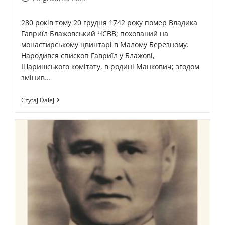
280 років тому 20 грудня 1742 року помер Владика
Гавриїл Блажовський ЧСВВ; похований на
монастирському цвинтарі в Малому Березному.
Народився єпископ Гавриїл у Блажові,
Шаришського комітату, в родині Манкович; згодом
змінив…
Czytaj Dalej