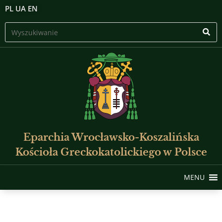
PL
UA
EN
Eparchia Wrocławsko-Koszalińska
Kościoła Greckokatolickiego w Polsce
MENU