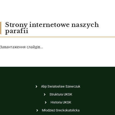
Strony internetowe naszych
parafii
Завантаження слайдів...
Abp Swiatosław Szewczuk
Struktura UKGK
Historia UKGK
Młodzież Greckokatolicka