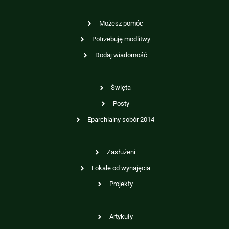
Możesz pomóc
Potrzebuję modlitwy
Dodaj wiadomość
Święta
Posty
Eparchialny sobór 2014
Zasłużeni
Lokale od wynajęcia
Projekty
Artykuły