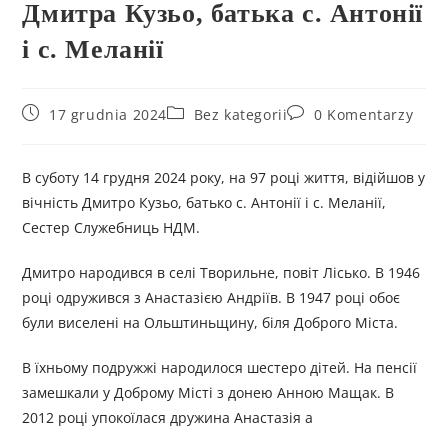
Дмитра Кузьо, батька с. Антонії
і с. Меланії
17 grudnia 2024
Bez kategorii
0 Komentarzy
В суботу 14 грудня 2024 року, на 97 році життя, відійшов у
вічність Дмитро Кузьо, батько с. Антонії і с. Меланії,
Сестер Служебниць НДМ.
Дмитро народився в селі Творильне, повіт Лісько. В 1946
році одружився з Анастазією Андріїв. В 1947 році обоє
були виселені на Ольштиньщину, біля Доброго Міста.
В їхньому подружжі народилося шестеро дітей. На пенсії
замешкали у Доброму Місті з донею Анною Мащак. В
2012 році упокоїлася дружина Анастазія а