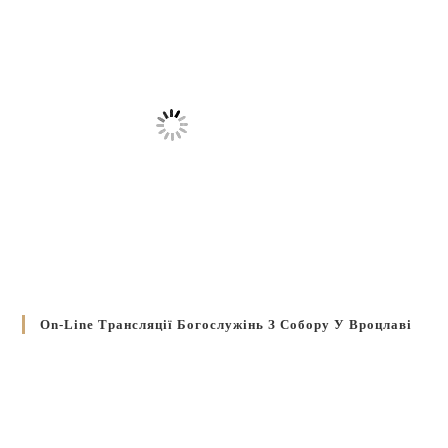
On-Line Трансляції Богослужінь З Собору У Вроцлаві