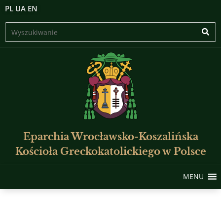
PL
UA
EN
Eparchia Wrocławsko-Koszalińska
Kościoła Greckokatolickiego w Polsce
MENU