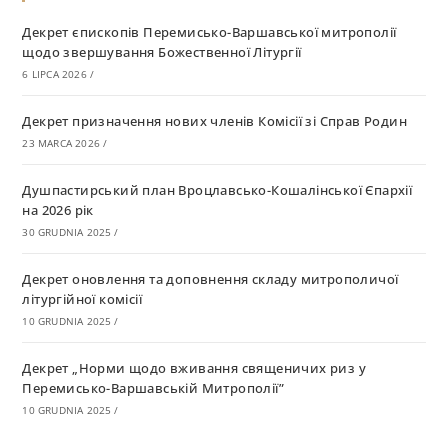
Декрет єпископів Перемисько-Варшавської митрополії
щодо звершування Божественної Літургії
6 LIPCA 2026
/
Декрет призначення нових членів Комісії зі Справ Родин
23 MARCA 2026
/
Душпастирський план Вроцлавсько-Кошалінської Єпархії
на 2026 рік
30 GRUDNIA 2025
/
Декрет оновлення та доповнення складу митрополичої
літургійної комісії
10 GRUDNIA 2025
/
Декрет „Норми щодо вживання священичих риз у
Перемисько-Варшавській Митрополії”
10 GRUDNIA 2025
/