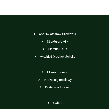
Abp Swiatosław Szewczuk
Struktura UKGK
Historia UKGK
Młodzież Greckokatolicka
Możesz pomóc
Potrzebuję modlitwy
Dodaj wiadomość
Święta