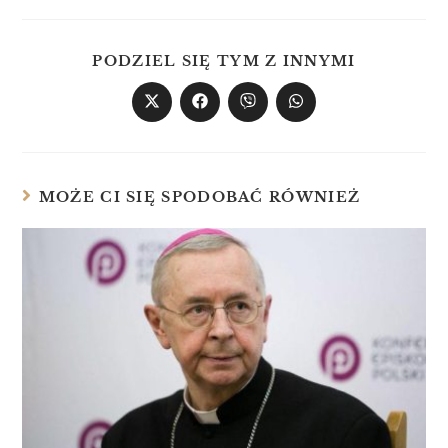
PODZIEL SIĘ TYM Z INNYMI
MOŻE CI SIĘ SPODOBAĆ RÓWNIEŻ