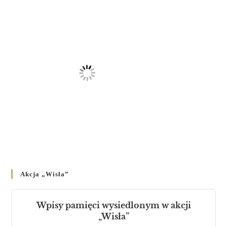
Akcja „Wisła”
Wpisy pamięci wysiedlonym w akcji
„Wisła”