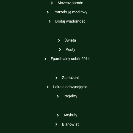
Możesz pomóc
Potrzebuję modlitwy
Dodaj wiadomość
Święta
Posty
Eparchialny sobór 2014
Zasłużeni
Lokale od wynajęcia
Projekty
Artykuły
Blahowist