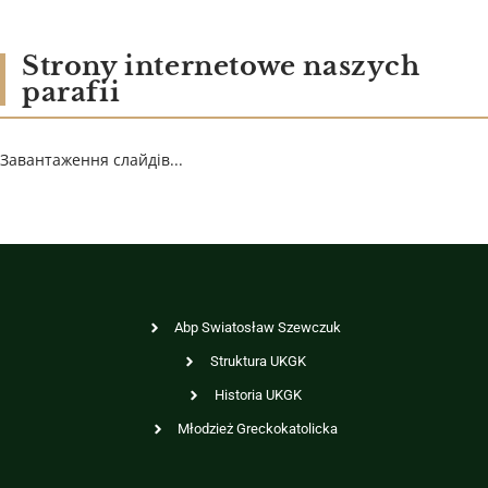
Strony internetowe naszych
parafii
Завантаження слайдів...
Abp Swiatosław Szewczuk
Struktura UKGK
Historia UKGK
Młodzież Greckokatolicka