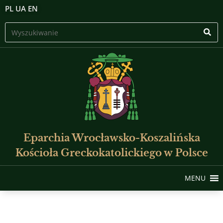
PL
UA
EN
Eparchia Wrocławsko-Koszalińska
Kościoła Greckokatolickiego w Polsce
MENU