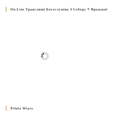
On-Line Трансляції Богослужінь З Собору У Вроцлаві
Pełnia Wiary