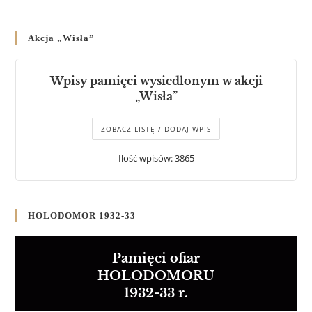
Akcja „Wisła”
Wpisy pamięci wysiedlonym w akcji
„Wisła”
ZOBACZ LISTĘ / DODAJ WPIS
Ilość wpisów: 3865
HOLODOMOR 1932-33
Pamięci ofiar
HOLODOMORU
1932-33 r.