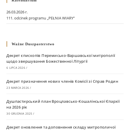
Kalendarium
26.03.2026 r.
111. odcinek programu „PEŁNIA WIARY”
Ważne Duszpasterstwo
Декрет єпископів Перемисько-Варшавської митрополії
щодо звершування Божественної Літургії
6 LIPCA 2026
/
Декрет призначення нових членів Комісії зі Справ Родин
23 MARCA 2026
/
Душпастирський план Вроцлавсько-Кошалінської Єпархії
на 2026 рік
30 GRUDNIA 2025
/
Декрет оновлення та доповнення складу митрополичої