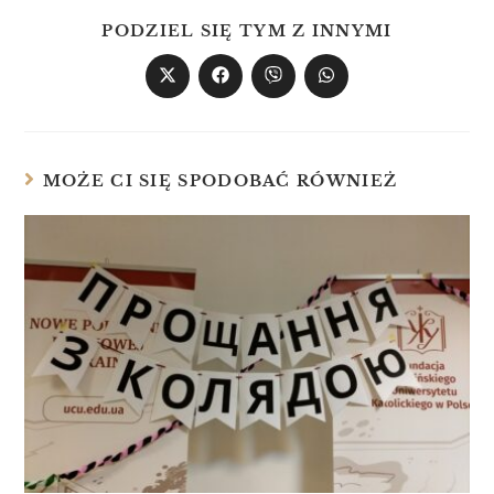
PODZIEL SIĘ TYM Z INNYMI
MOŻE CI SIĘ SPODOBAĆ RÓWNIEŻ