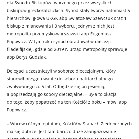
dla Synodu Biskupów tworzonego przez wszystkich
biskupów greckokatolickich. Synod stały tworzy natomiast 5
hierarchów: głowa UKGK abp Światosław Szewczuk oraz 1
biskup z mianowania i 3 wyboru. Jednym z nich jest
metropolita przemysko-warszawski abp Eugeniusz
Popowicz. W tym roku synod obradował w diecezji
filadelfijskiej, gdzie od 2019 r. urząd metropolity sprawuje
abp Borys Gudziak.
Delegaci uczestniczyli w soborze diecezjalnym, który
stanowił przygotowanie do soboru patriarchalnego,
zwoływanego co 5 lat. Odbędzie się on jesienią,
a poprzedzają go sobory diecezjalne. – Była to okazja
do tego, żeby popatrzeć na ten Kościół z boku – mówi abp
Popowicz.
– Wbrew różnym opiniom, Kościół w Stanach Zjednoczonych
ma się dobrze. Jest tam bardzo duże zaangażowanie