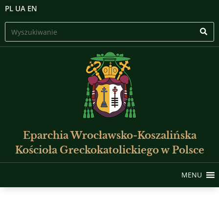
PL
UA
EN
Eparchia Wrocławsko-Koszalińska
Kościoła Greckokatolickiego w Polsce
MENU