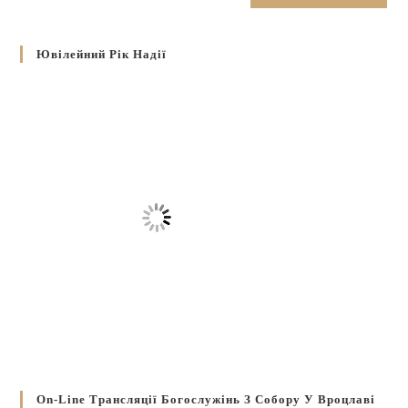
Ювілейний Рік Надії
On-Line Трансляції Богослужінь З Собору У Вроцлаві