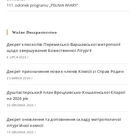
111. odcinek programu „PEŁNIA WIARY”
Ważne Duszpasterstwo
Декрет єпископів Перемисько-Варшавської митрополії
щодо звершування Божественної Літургії
6 LIPCA 2026
/
Декрет призначення нових членів Комісії зі Справ Родин
23 MARCA 2026
/
Душпастирський план Вроцлавсько-Кошалінської Єпархії
на 2026 рік
30 GRUDNIA 2025
/
Декрет оновлення та доповнення складу митрополичої
літургійної комісії
10 GRUDNIA 2025
/