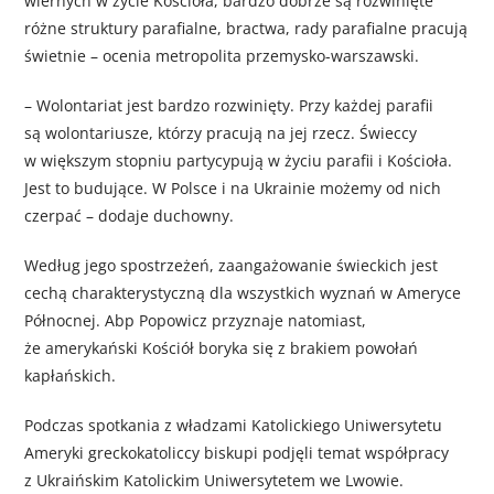
wiernych w życie Kościoła, bardzo dobrze są rozwinięte
różne struktury parafialne, bractwa, rady parafialne pracują
świetnie – ocenia metropolita przemysko-warszawski.
– Wolontariat jest bardzo rozwinięty. Przy każdej parafii
są wolontariusze, którzy pracują na jej rzecz. Świeccy
w większym stopniu partycypują w życiu parafii i Kościoła.
Jest to budujące. W Polsce i na Ukrainie możemy od nich
czerpać – dodaje duchowny.
Według jego spostrzeżeń, zaangażowanie świeckich jest
cechą charakterystyczną dla wszystkich wyznań w Ameryce
Północnej. Abp Popowicz przyznaje natomiast,
że amerykański Kościół boryka się z brakiem powołań
kapłańskich.
Podczas spotkania z władzami Katolickiego Uniwersytetu
Ameryki greckokatoliccy biskupi podjęli temat współpracy
z Ukraińskim Katolickim Uniwersytetem we Lwowie.