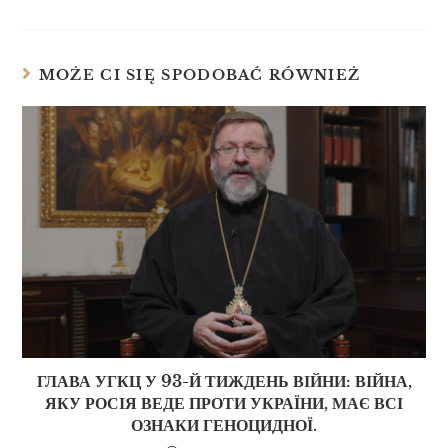
MOŻE CI SIĘ SPODOBAĆ RÓWNIEŻ
ГЛАВА УГКЦ У 93-Й ТИЖДЕНЬ ВІЙНИ: ВІЙНА,
ЯКУ РОСІЯ ВЕДЕ ПРОТИ УКРАЇНИ, МАЄ ВСІ
ОЗНАКИ ГЕНОЦИДНОЇ.