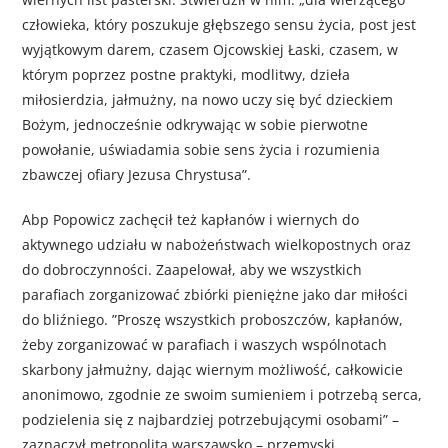
człowieka, który poszukuje głębszego sensu życia, post jest
wyjątkowym darem, czasem Ojcowskiej Łaski, czasem, w
którym poprzez postne praktyki, modlitwy, dzieła
miłosierdzia, jałmużny, na nowo uczy się być dzieckiem
Bożym, jednocześnie odkrywając w sobie pierwotne
powołanie, uświadamia sobie sens życia i rozumienia
zbawczej ofiary Jezusa Chrystusa”.
Abp Popowicz zachęcił też kapłanów i wiernych do
aktywnego udziału w nabożeństwach wielkopostnych oraz
do dobroczynności. Zaapelował, aby we wszystkich
parafiach zorganizować zbiórki pieniężne jako dar miłości
do bliźniego. ”Proszę wszystkich proboszczów, kapłanów,
żeby zorganizować w parafiach i waszych wspólnotach
skarbony jałmużny, dając wiernym możliwość, całkowicie
anonimowo, zgodnie ze swoim sumieniem i potrzebą serca,
podzielenia się z najbardziej potrzebującymi osobami” –
zaznaczył metropolita warszawsko – przemyski.