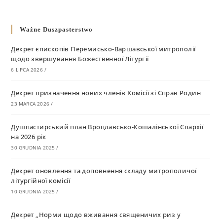
Ważne Duszpasterstwo
Декрет єпископів Перемисько-Варшавської митрополії
щодо звершування Божественної Літургії
6 LIPCA 2026
/
Декрет призначення нових членів Комісії зі Справ Родин
23 MARCA 2026
/
Душпастирський план Вроцлавсько-Кошалінської Єпархії
на 2026 рік
30 GRUDNIA 2025
/
Декрет оновлення та доповнення складу митрополичої
літургійної комісії
10 GRUDNIA 2025
/
Декрет „Норми щодо вживання священичих риз у