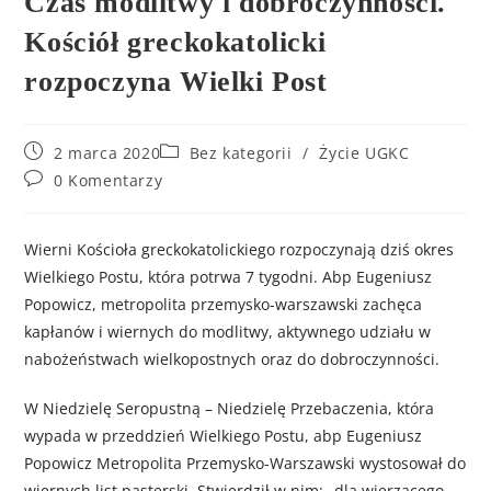
Czas modlitwy i dobroczynności.
Kościół greckokatolicki
rozpoczyna Wielki Post
2 marca 2020
Bez kategorii
/
Życie UGKC
0 Komentarzy
Wierni Kościoła greckokatolickiego rozpoczynają dziś okres
Wielkiego Postu, która potrwa 7 tygodni. Abp Eugeniusz
Popowicz, metropolita przemysko-warszawski zachęca
kapłanów i wiernych do modlitwy, aktywnego udziału w
nabożeństwach wielkopostnych oraz do dobroczynności.
W Niedzielę Seropustną – Niedzielę Przebaczenia, która
wypada w przeddzień Wielkiego Postu, abp Eugeniusz
Popowicz Metropolita Przemysko-Warszawski wystosował do
wiernych list pasterski. Stwierdził w nim: „dla wierzącego