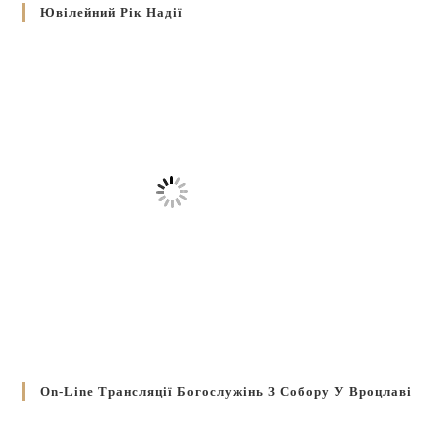
Ювілейний Рік Надії
On-Line Трансляції Богослужінь З Собору У Вроцлаві