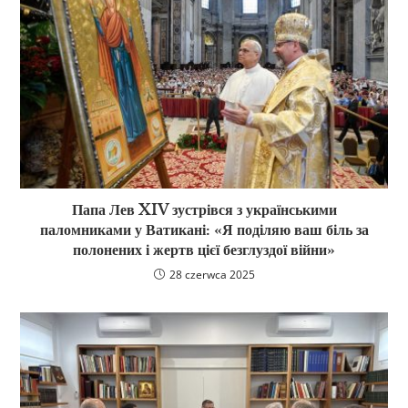
Папа Лев XIV зустрівся з українськими
паломниками у Ватикані: «Я поділяю ваш біль за
полонених і жертв цієї безглуздої війни»
28 czerwca 2025