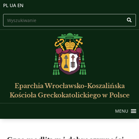
PL
UA
EN
Eparchia Wrocławsko-Koszalińska
Kościoła Greckokatolickiego w Polsce
MENU