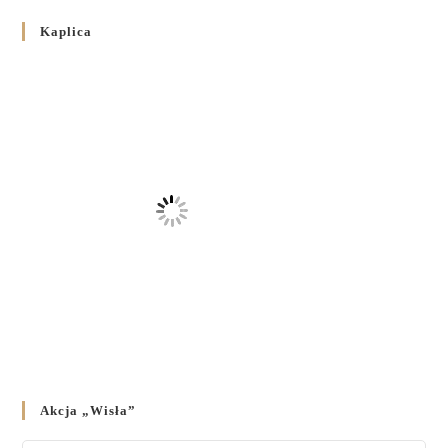
Розпорядження Преосвященнішого Владики Кир
Володимира Р. Ющака про вживання друкованих книг
Kaplica
на публічних богослужіннях
23 LUTEGO 2024
/
Akcja „Wisła”