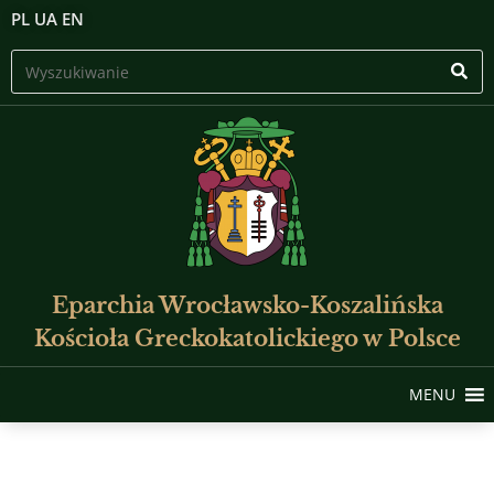
PL
UA
EN
Eparchia Wrocławsko-Koszalińska
Kościoła Greckokatolickiego w Polsce
MENU