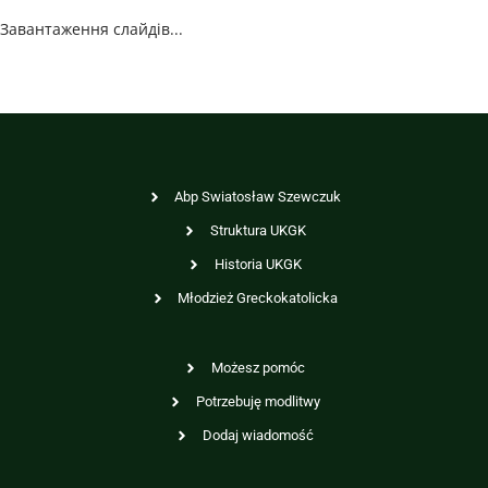
Завантаження слайдів...
Abp Swiatosław Szewczuk
Struktura UKGK
Historia UKGK
Młodzież Greckokatolicka
Możesz pomóc
Potrzebuję modlitwy
Dodaj wiadomość