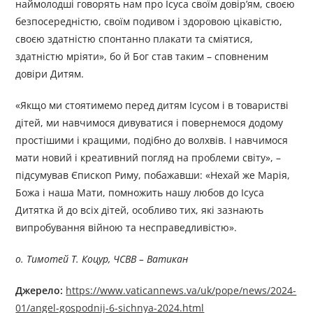
наймолодші говорять нам про Ісуса своїм довір’ям, своєю
безпосередністю, своїм подивом і здоровою цікавістю,
своєю здатністю спонтанно плакати та сміятися,
здатністю мріяти», бо й Бог став таким – сповненим
довіри Дитям.
«Якщо ми стоятимемо перед дитям Ісусом і в товаристві
дітей, ми навчимося дивуватися і повернемося додому
простішими і кращими, подібно до волхвів. І навчимося
мати новий і креативний погляд на проблеми світу», –
підсумував Єпископ Риму, побажавши: «Нехай же Марія,
Божа і наша Мати, помножить нашу любов до Ісуса
Дитятка й до всіх дітей, особливо тих, які зазнають
випробування війною та несправедливістю».
о. Тимотей Т. Коцур, ЧСВВ – Ватикан
Джерелo:
https://www.vaticannews.va/uk/pope/news/2024-
01/angel-gospodnij-6-sichnya-2024.html