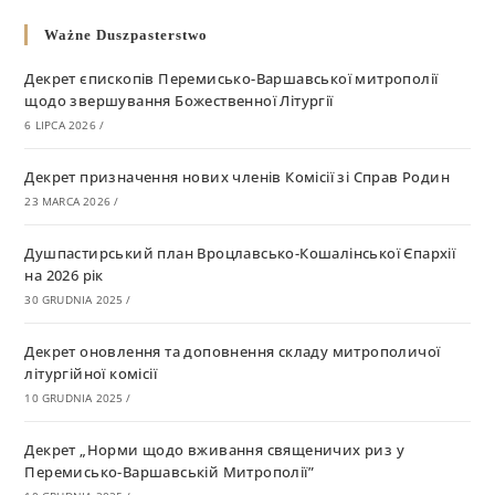
Ważne Duszpasterstwo
Декрет єпископів Перемисько-Варшавської митрополії
щодо звершування Божественної Літургії
6 LIPCA 2026
/
Декрет призначення нових членів Комісії зі Справ Родин
23 MARCA 2026
/
Душпастирський план Вроцлавсько-Кошалінської Єпархії
на 2026 рік
30 GRUDNIA 2025
/
Декрет оновлення та доповнення складу митрополичої
літургійної комісії
10 GRUDNIA 2025
/
Декрет „Норми щодо вживання священичих риз у
Перемисько-Варшавській Митрополії”