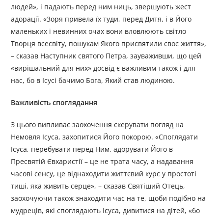
людей», і падають перед ним ниць, звершують жест
адорації. «Зоря привела їх туди, перед Дитя, і в Його
маленьких і невинних очах вони вловлюють світло
Творця всесвіту, пошукам Якого присвятили своє життя»,
– сказав Наступник святого Петра, зауваживши, що цей
«вирішальний для них» досвід є важливим також і для
нас, бо в Ісусі бачимо Бога, Який став людиною.
Важливість споглядання
З цього випливає заохочення скерувати погляд на
Немовля Ісуса, захопитися Його покорою. «Споглядати
Ісуса, перебувати перед Ним, адорувати Його в
Пресвятій Євхаристії – це не трата часу, а надавання
часові сенсу, це віднаходити життєвий курс у простоті
тиші, яка живить серце», – сказав Святіший Отець,
заохочуючи також знаходити час на те, щоби подібно на
мудреців, які споглядають Ісуса, дивитися на дітей, «бо