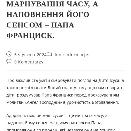
МАРНУВАННЯ ЧАСУ, А
НАПОВНЕННЯ ЙОГО
СЕНСОМ – ПАПА
ФРАНЦИСК.
6 stycznia 2024
Inne informacje
0 Komentarzy
Про важливість уміти скеровувати погляд на Дитя Ісуса, а
також розпізнавати Божий голос у тому, що нам говорять
діти, роздумував Папа Франциск перед проказуванням
молитви «Ангел Господній» в урочистість Богоявлення.
Адорація, поклоніння Ісусові – це не трата часу, а
надання йому сенсу. На цьому наголосив Папа,
промовляючи до прочан, які незважаючи на дощову