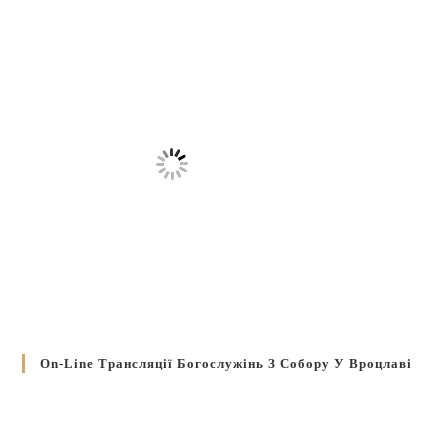
On-Line Трансляції Богослужінь З Собору У Вроцлаві