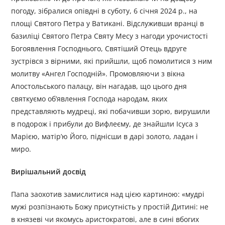
погоду, зібралися опівдні в суботу, 6 січня 2024 р., на
площі Святого Петра у Ватикані. Відслуживши вранці в
базиліці Святого Петра Святу Месу з нагоди урочистості
Богоявлення Господнього, Святіший Отець вдруге
зустрівся з вірними, які прийшли, щоб помолитися з ним
молитву «Ангел Господній». Промовляючи з вікна
Апостольського палацу, він нагадав, що цього дня
святкуємо об’явлення Господа народам, яких
представляють мудреці, які побачивши зорю, вирушили
в подорож і прибули до Вифлеєму, де знайшли Ісуса з
Марією, матір’ю Його, піднісши в дарі золото, ладан і
миро.
Вирішальний досвід
Папа заохотив замислитися над цією картиною: «мудрі
мужі розпізнають Божу присутність у простій Дитині: не
в князеві чи якомусь аристократові, але в сині вбогих