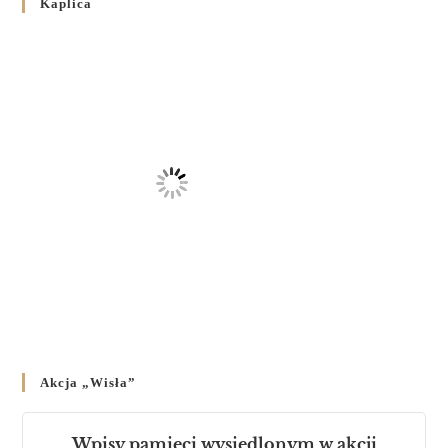
Kaplica
на публічних богослужіннях
23 LUTEGO 2024
/
Akcja „Wisła”
Wpisy pamięci wysiedlonym w akcji