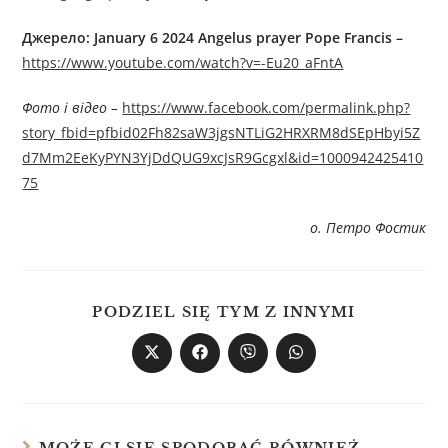
Джерелo:
January 6 2024 Angelus prayer Pope Francis –
https://www.youtube.com/watch?v=-Eu20_aFntA
Фото і відео –
https://www.facebook.com/permalink.php?
story_fbid=pfbid02Fh82saW3jgsNTLiG2HRXRM8dSEpHbyi5Z
d7Mm2EeKyPYN3YjDdQUG9xcJsR9Gcgxl&id=1000942425410
75
о. Петро Фостик
PODZIEL SIĘ TYM Z INNYMI