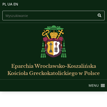
PL
UA
EN
Eparchia Wrocławsko-Koszalińska
Kościoła Greckokatolickiego w Polsce
MENU