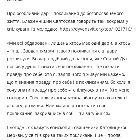
Про особливий дар – покликання до богопосвяченого
життя, Блаженніший Святослав говорить так, зокрема у
спілкуванні з молоддю:
https://dyvensvit.org/top/1021716/
«Ми всі обдаровані, лишень хтось має одні дари, а хтось
– інші. Завданням життєвого покликання є ці дари
розвинути. Бо дар подібний до насіння, яке Святий Дух
посіяв у душі. Пізнати своє покликання – це пізнати
правду про себе: хто я, задля чого я живу? Ми кажемо,
що пізнання правди про себе і є покликанням, бо коли я
хочу знати правду про себе – спілкуюся з тим, Хто мене
сотворив. Своє покликання можна збагнути в контексті
діалогу, розмови. Неможливо розпізнати своє
покликання, закрившись в собі – ти загубишся».
Сьогодні, як кажуть єпископи і священики Католицької
Церкви, у світі є криза таких покликань, і це – прояв