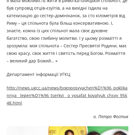
я мала можливість жити в римо-католицькій спільноті, де
був супровід отців-єзуїтів, а на вихідні їздила на
катехизацію до сестер-домініканок, за сто кілометрів від
Риму – ця спільнота була більш консервативною. І,
знаєте, кожна із цих спільнот мала своє духовне
багатство, свою глибину молитви. І у цьому розмаїтті я
зрозуміла: моя спільнота – Сестер Пресвятої Родини, має
свою красу, своє життя і святість перед Богом. Розмаїття
– великий дар Божий… »
Департамент інформації УГКЦ
http://news.ugcc.ua/news/bogoposvyachen%D1%96_poklika
nnya__legen%D1%96_tserkvi__o_yosafat_kovalyuk_chsvv_956
48.html
о. Петро Фостик