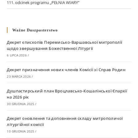
111. odcinek programu „PEŁNIA WIARY”
Ważne Duszpasterstwo
Декрет єпископів Перемисько-Варшавської митрополії
щодо звершування Божественної Літургії
6 LIPCA 2026
/
Декрет призначення нових членів Комісії зі Справ Родин
23 MARCA 2026
/
Душпастирський план Вроцлавсько-Кошалінської Єпархії
на 2026 рік
30 GRUDNIA 2025
/
Декрет оновлення та доповнення складу митрополичої
літургійної комісії
10 GRUDNIA 2025
/