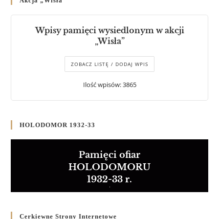
Akcja „Wisła”
Wpisy pamięci wysiedlonym w akcji
„Wisła”
ZOBACZ LISTĘ / DODAJ WPIS
Ilość wpisów: 3865
HOLODOMOR 1932-33
Pamięci ofiar
HOLODOMORU
1932-33 r.
Cerkiewne Strony Internetowe