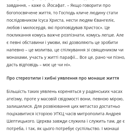
завдання, – каже о. Йосафат. – Якщо говорити про
богопосвячене життя, то Господь кличе людину стати
послідовником Ісуса Христа, нести людям Євангеліє,
любов і милосердя, які проповідував Христос». Це
покликання комусь важче розпізнати, комусь легше. Але
є певні обставини і умови, які дозволяють це зробити
напевно – це молитва, це спілкування зі священиком чи
монахами, участь у житті парафії… Все це, рано чи пізно,
дасть відповідь – моє це чи ні».
Про стереотипи і хибні уявлення про монаше життя
Більшість таких уявлень кореняться у радянських часах
атеїзму, проте у масовій свідомості вони, певною мірою,
залишилися. Для розвіювання цих метастаз достатньо
поцікавитися історією УГКЦ часів митрополита Андрея
Шептицького. Церква завжди служила і служить там, де є
потреба, і так, як цього потребує суспільство. І монаші