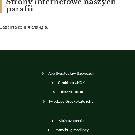
Strony internetowe naszych
parafii
Завантаження слайдів...
Abp Swiatosław Szewczuk
Struktura UKGK
Historia UKGK
Młodzież Greckokatolicka
Możesz pomóc
Potrzebuję modlitwy