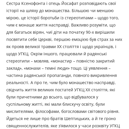
Сестра Ксенофонта і отець Йосафат розповідають свої
історії на шляху до монашества. Більшою чи меншою
мірою, це історії боротьби із стереотипами – щодо того,
чим є монаше життя насправді. Важливо розуміти, що
для багатьох вірян, чиї діти на початку 90-х вирішили
посвятити себе Церкві, першою емоцією був страх за них
як прояв великої травми ХХ століття і щодо українців, і
щодо УГКЦ. Окрім іншого, працювали й радянські
стереотипи – мовляв, «монастир – повністю закритий
заклад», «монахи – темні люди» тощо. Ці уявлення –
частина радянської пропаганди, повного викривлення
реальності. А про те, чим було монашество насправді,
свідчить життя великих постатей УГКЦ ХХ століття, які
були причетними до всього, що відбувалося у
суспільному житті, які мали блискучу освіту, були
мислителями, філософами, богословами світового рівня.
Йдеться не лише про братів Шептицьких, а й те гроно
священнослужителів, яке з’явилося у часи розквіту УГКЦ