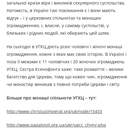
загальної кризи віри і викликів секулярного суспільства.
Натомість, в Україні такі покликання є і вони мають
відгук – і у церковних спільнотах та монаших
згромадженнях, і, власне, у самому суспільстві, у
близьких і рідних людей, які обирають цей шлях.
На сьогодні в УГКЦ діють різні чоловічі і жіночі монаші
згромадження, кожне з яких має свою історію. В Україні і
поза її межами є 11 чоловічих і 20 жіночих згромаджень
УГКЦ. Сестра Ксенофонта каже: таке розмаїття – велике
багатство для Церкви, тому що кожен чин, згромадження
чи монастир виникав з певної потреби Церкви і світу.
Більше про монаші спільноти УГКЦ – тут:
http://www.christusimperat.org/uk/node/15433
http://www.papalvisit.org.ua/ukr/ugcc_chyny.php