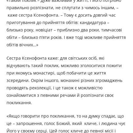
«Такий поклик – дуже важливий у житті, і його потрібно
правильно розпізнати, не сплутати з чимось іншим, –
каже сестра Ксенофонта. – Тому є досить довгий час
приготування до прийняття обітів: кандидатура –
близько року, новіціат – приблизно два роки, тимчасові
обіти – близько п’яти років. І вже тоді можливе прийняття
обітів вічних…»
Сестра Ксенофонта каже: для світських осіб, які
відчувають такий поклик, можливо зголоситися пожити
при якомусь монастирі, щоб побачити це життя
зсередини. Окрім іншого, монахині різних згромаджень
проводять реколекції, і це також є можливістю
ознайомитися з певними речами й розпізнати своє
покликання.
«Якщо говорити про покликання, то на думку спадає, що
це – запрошення, голос Божий, який кличе, і людина чує
Його у своєму серці. Цей голос кличе до певної місії і