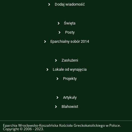
Dodaj wiadomość
Święta
Posty
Eparchialny sobór 2014
Zasłużeni
Lokale od wynajęcia
Projekty
Artykuły
Blahowist
Eparchia Wrocławsko-Koszalińska Kościoła Greckokatolickiego w Polsce.
Copyright © 2006 - 2023.