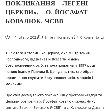
ПОКЛИКАННЯ – ЛЕГЕНІ
ЦЕРКВИ», – О. ЙОСАФАТ
КОВАЛЮК, ЧСВВ
14 lutego 2022
Inne informacje
0 Komentarzy
15 лютого Католицька Церква, окрім Стрітення
Господнього, відзначає й Всесвітній день
богопосвячених осіб, започаткований у 1997 році
папою Іваном Павлом ІІ. Це – день тих, хто обрав
покликання служити Богу, священиків, монахів і
монахинь.
Про свій досвід такого покликання у програмі «Відкрита
Церква» розповіли о. Йосафат Ковалюк, монах Чину
святого Василія Великого (ЧСВВ) та с. Ксенофонта Дика із