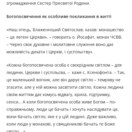
згромадження Сестер Пресвятої Родини.
Богопосвячення як особливе покликання в житті
«Наш отець, Блаженніший Святослав, казав: монашество
– це легені Церкви», – говорить о. Йосафат, монах ЧСВВ.
– Через своє духовне і молитовне служіння воно дає
можливість дихати і Церкві, і суспільству».
«Кожна богопосвячена особа є своєрідним світлом – для
людини, Церкви і суспільсва, – каже с. Ксенофонта. – Так,
це маленький вогник, але він дарує світло – темряву не
згасити, але у ній можна засвітити світло. Кожна людина
своїм життям дає комусь відвагу, крила, підтримку,
сенси… А коли богопосвячена особа живе Богом – по-
справжньому, люди це бачать і хочуть наслідувати це,
вони бачать світло, яке є у цій людині. Дуже важливо,
коли люди у монахові, у священикові бачать те Боже
світло….»