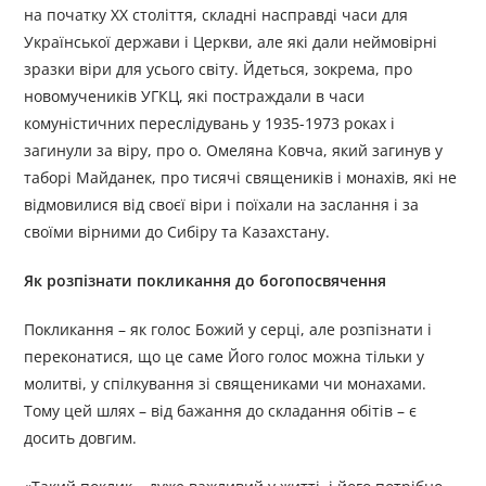
на початку ХХ століття, складні насправді часи для
Української держави і Церкви, але які дали неймовірні
зразки віри для усього світу. Йдеться, зокрема, про
новомучеників УГКЦ, які постраждали в часи
комуністичних переслідувань у 1935-1973 роках і
загинули за віру, про о. Омеляна Ковча, який загинув у
таборі Майданек, про тисячі священиків і монахів, які не
відмовилися від своєї віри і поїхали на заслання і за
своїми вірними до Сибіру та Казахстану.
Як розпізнати покликання до богопосвячення
Покликання – як голос Божий у серці, але розпізнати і
переконатися, що це саме Його голос можна тільки у
молитві, у спілкування зі священиками чи монахами.
Тому цей шлях – від бажання до складання обітів – є
досить довгим.