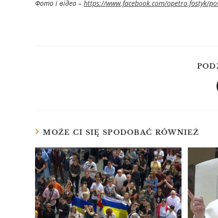
Фото і відео –
https://www.facebook.com/opetro.fostyk/
POD
MOŻE CI SIĘ SPODOBAĆ RÓWNIEŻ