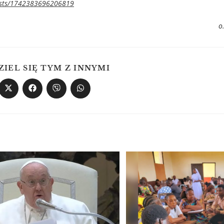
posts/1742383696206819
о
ZIEL SIĘ TYM Z INNYMI