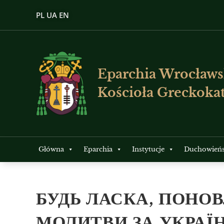
PL
UA
EN
Eparchia Wrocławs
Kościoła Greckokat
Główna
Eparchia
Instytucje
Duchowień
БУДЬ ЛАСКА, ПОНО
МОЛИТВИ ЗА УКРАЇ