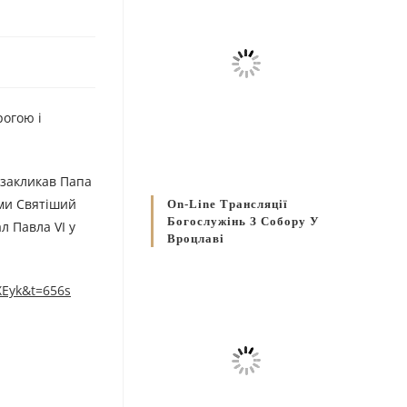
рогою і
 закликав Папа
ами Святіший
On-Line Трансляції
Богослужінь З Собору У
л Павла VI у
Вроцлаві
XEyk&t=656s