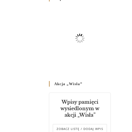
Родин
4 GRUDNIA 2024
/
Декрет владики Володимира
про утворення Комісії до
Справ Молоді та встановленя
складу Катихитичної Комісії
18 PAŹDZIERNIKA 2024
/
Декрет „Проголошення та
оприлюднення постанов
Синоду Єпископів УГКЦ,
який відбувся у Зарваниці, в
Akcja „Wisła”
днях 2-12 липня 2024 р.”
4 PAŹDZIERNIKA 2024
/
Wpisy pamięci
Декрет єпископів
wysiedlonym w
Перемисько-Варшавської
akcji „Wisła”
Митрополії стосовно
звершування Божественної
літургії
ZOBACZ LISTĘ / DODAJ WPIS