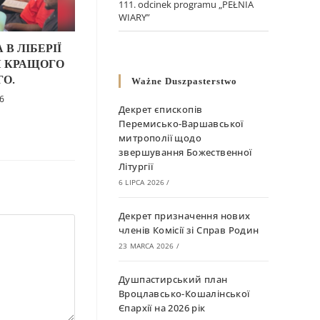
111. odcinek programu „PEŁNIA
WIARY”
В ЛІБЕРІЇ
Я КРАЩОГО
О.
Ważne Duszpasterstwo
26
Декрет єпископів
Перемисько-Варшавської
митрополії щодо
звершування Божественної
Літургії
6 LIPCA 2026
/
Декрет призначення нових
членів Комісії зі Справ Родин
23 MARCA 2026
/
Душпастирський план
Вроцлавсько-Кошалінської
Єпархії на 2026 рік