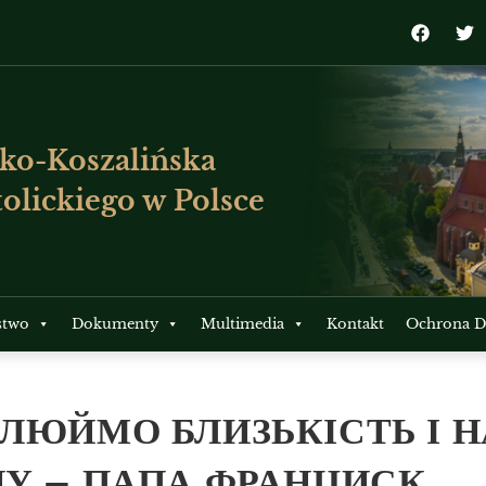
ko-Koszalińska
olickiego w Polsce
stwo
Dokumenty
Multimedia
Kontakt
Ochrona Dz
ВЛЮЙМО БЛИЗЬКІСТЬ І 
НУ – ПАПА ФРАНЦИСК.