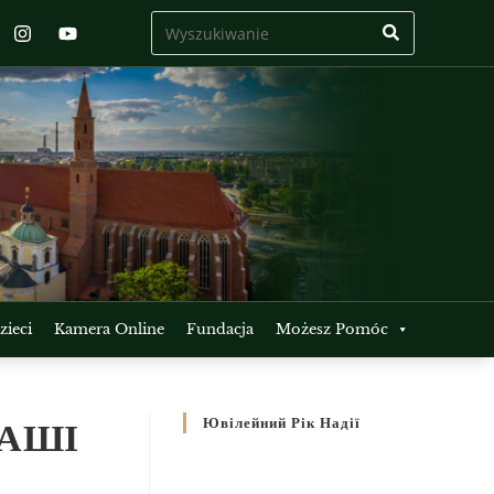
ieci
Kamera Online
Fundacja
Możesz Pomóc
НАШІ
Ювілейний Рік Надії