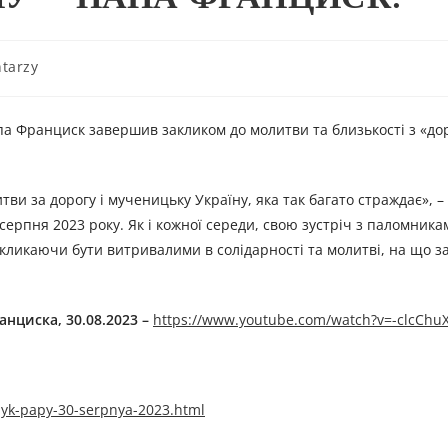
tarzy
па Франциск завершив закликом до молитви та близькості з «до
ви за дорогу і мученицьку Україну, яка так багато страждає», –
 серпня 2023 року. Як і кожної середи, свою зустріч з паломник
ликаючи бути витривалими в солідарності та молитві, на що за
нциска, 30.08.2023 –
https://www.youtube.com/watch?v=-clcChu
lyk-papy-30-serpnya-2023.html