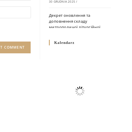
30 GRUDNIA 2025
/
Декрет оновлення та
доповнення складу
митрополичої літургійної
комісії
10 GRUDNIA 2025
/
Kalendarz
Декрет „Норми щодо
вживання священичих риз у
Перемисько-Варшавській
Митрополії”
10 GRUDNIA 2025
/
Декрет про відзначення
Великодня і всіх рухомих
свят за григоріанським
календарем
10 GRUDNIA 2025
/
Декрет проголошення та