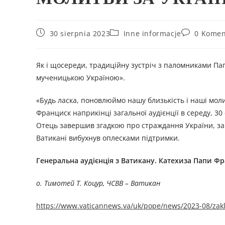
30 sierpnia 2023
Inne informacje
0 Komen
Як і щосереди, традиційну зустріч з паломниками Па
мученицькою Україною».
«Будь ласка, поновлюймо нашу близькість і наші молит
Франциск наприкінці загальної аудієнції в середу, 30
Отець завершив згадкою про страждання України, зак
Ватикані вибухнув оплесками підтримки.
Генеральна аудієнція з Ватикану. Катехиза Папи Фра
о. Тимотей Т. Коцур, ЧСВВ – Ватикан
https://www.vaticannews.va/uk/pope/news/2023-08/zak