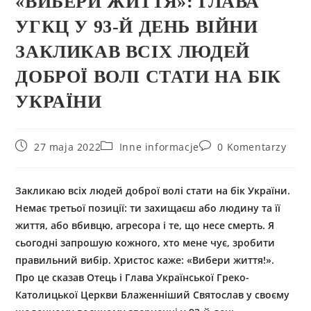
«ВИБЕРИ ЖИТТЯ»: ГЛАВА
УГКЦ У 93-Й ДЕНЬ ВІЙНИ
ЗАКЛИКАВ ВСІХ ЛЮДЕЙ
ДОБРОЇ ВОЛІ СТАТИ НА БІК
УКРАЇНИ
27 maja 2022
Inne informacje
0 Komentarzy
Закликаю всіх людей доброї волі стати на бік України.
Немає третьої позиції: ти захищаєш або людину та її
життя, або вбивцю, агресора і те, що несе смерть. Я
сьогодні запрошую кожного, хто мене чує, зробити
правильний вибір. Христос каже: «Вибери життя!».
Про це сказав Отець і Глава Української Греко-
Католицької Церкви Блаженніший Святослав у своєму