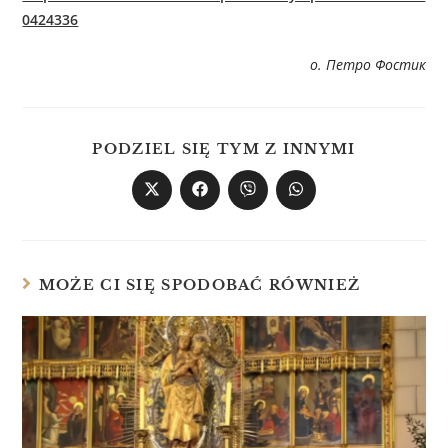
0424336
о. Петро Фостик
PODZIEL SIĘ TYM Z INNYMI
MOŻE CI SIĘ SPODOBAĆ RÓWNIEŻ