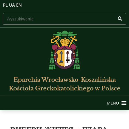
PL
UA
EN
Eparchia Wrocławsko-Koszalińska
Kościoła Greckokatolickiego w Polsce
MENU