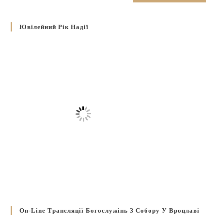
Ювілейний Рік Надії
On-Line Трансляції Богослужінь З Собору У Вроцлаві