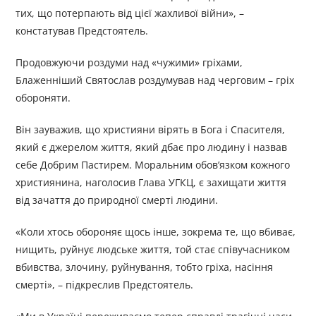
тих, що потерпають від цієї жахливої війни», –
констатував Предстоятель.
Продовжуючи роздуми над «чужими» гріхами,
Блаженніший Святослав роздумував над черговим – гріх
обороняти.
Він зауважив, що християни вірять в Бога і Спасителя,
який є джерелом життя, який дбає про людину і назвав
себе Добрим Пастирем. Моральним обов’язком кожного
християнина, наголосив Глава УГКЦ, є захищати життя
від зачаття до природної смерті людини.
«Коли хтось обороняє щось інше, зокрема те, що вбиває,
нищить, руйнує людське життя, той стає співучасником
вбивства, злочину, руйнування, тобто гріха, насіння
смерті», – підкреслив Предстоятель.