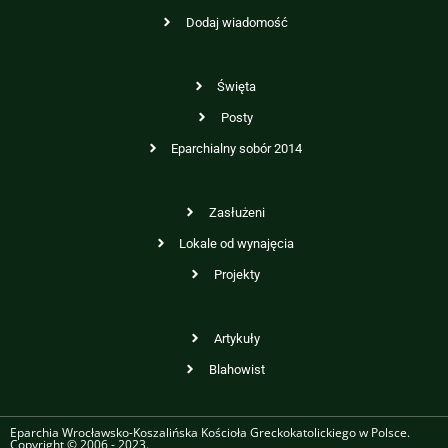
Dodaj wiadomość
Święta
Posty
Eparchialny sobór 2014
Zasłużeni
Lokale od wynajęcia
Projekty
Artykuły
Blahowist
Eparchia Wrocławsko-Koszalińska Kościoła Greckokatolickiego w Polsce.
Copyright © 2006 - 2023.