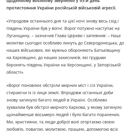
щоденному воєнному зверненні у 93-й день
протистояння України російській військовій агресії.
«Упродовж останнього дня та цієї ночі знову весь схід і
південь України був у вогні. Ворог потужно наступає на
Луганщину, – зазначив Глава Церкви і запевнив: – Наші
молитви сьогодні особливо линуть до Сєвєродонецька, до
наших військових, які мужньо обороняють Батьківщину
на Харківщині, до наших захисників, які грудьми
боронять південь України на Херсонщині, у Запорізькій
області».
«Ворог поновлює обстріли мирних міст і сіл України,
стираючи їх із лиця землі. Впродовж останньої доби
знову загинуло багато людей в Україні. Особливо
зухвалим був обстріл мирного Харкова, у якому загинуло
щонайменше восьмеро людей і було багато поранених.
Ми, християни, та люди доброї волі огортаємо своєю
любов’ю, повагою, молитвою, працею, допомогою всіх