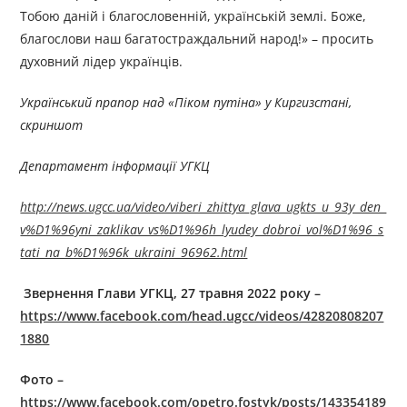
Тобою даній і благословенній, українській землі. Боже,
благослови наш багатостраждальний народ!» – просить
духовний лідер українців.
Український прапор над «Піком путіна» у Киргизстані,
скриншот
Департамент інформації УГКЦ
http://news.ugcc.ua/video/viberi_zhittya_glava_ugkts_u_93y_den_
v%D1%96yni_zaklikav_vs%D1%96h_lyudey_dobroi_vol%D1%96_s
tati_na_b%D1%96k_ukraini_96962.html
Звернення Глави УГКЦ, 27
травня
2022 року –
https://www.facebook.com/head.ugcc/videos/42820808207
1880
Фото –
https://www.facebook.com/opetro.fostyk/posts/143354189