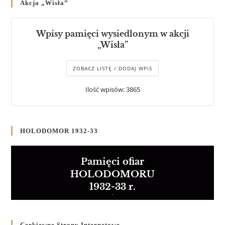
Akcja „Wisła”
Wpisy pamięci wysiedlonym w akcji
„Wisła”
ZOBACZ LISTĘ / DODAJ WPIS
Ilość wpisów: 3865
HOLODOMOR 1932-33
Pamięci ofiar
HOLODOMORU
1932-33 r.
Cerkiewne Strony Internetowe