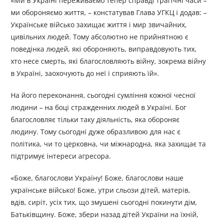
«Ми в Україні переживаємо тепер справді трагічні часи –
ми обороняємо життя, – констатував Глава УГКЦ і додав: –
Українське військо захищає життя і мир звичайних,
цивільних людей. Тому абсолютно не прийнятною є
поведінка людей, які обороняють, виправдовують тих,
хто несе смерть, які благословляють війну, зокрема війну
в Україні, заохочують до неї і сприяють їй».
На його переконання, сьогодні сумління кожної чесної
людини – на боці стражденних людей в Україні. Бог
благословляє тільки таку діяльність, яка обороняє
людину. Тому сьогодні дуже образливою для нас є
політика, чи то церковна, чи міжнародна, яка захищає та
підтримує інтереси агресора.
«Боже, благослови Україну! Боже, благослови наше
українське військо! Боже, утри сльози дітей, матерів,
вдів, сиріт, усіх тих, що змушені сьогодні покинути дім,
Батьківщину. Боже, збери назад дітей України на їхній,