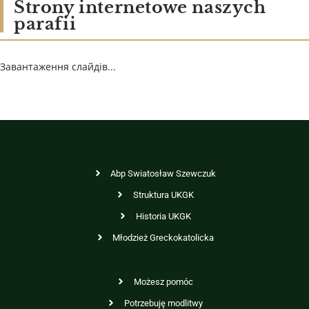
Strony internetowe naszych
parafii
Завантаження слайдів...
Abp Swiatosław Szewczuk
Struktura UKGK
Historia UKGK
Młodzież Greckokatolicka
Możesz pomóc
Potrzebuję modlitwy