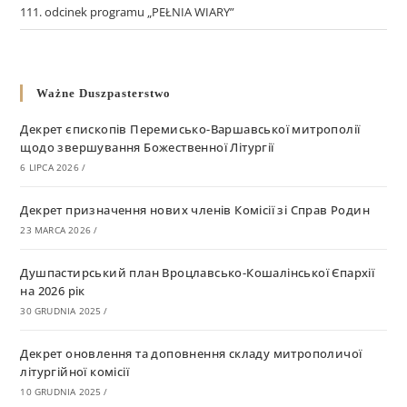
111. odcinek programu „PEŁNIA WIARY”
Ważne Duszpasterstwo
Декрет єпископів Перемисько-Варшавської митрополії
щодо звершування Божественної Літургії
6 LIPCA 2026
/
Декрет призначення нових членів Комісії зі Справ Родин
23 MARCA 2026
/
Душпастирський план Вроцлавсько-Кошалінської Єпархії
на 2026 рік
30 GRUDNIA 2025
/
Декрет оновлення та доповнення складу митрополичої
літургійної комісії
10 GRUDNIA 2025
/